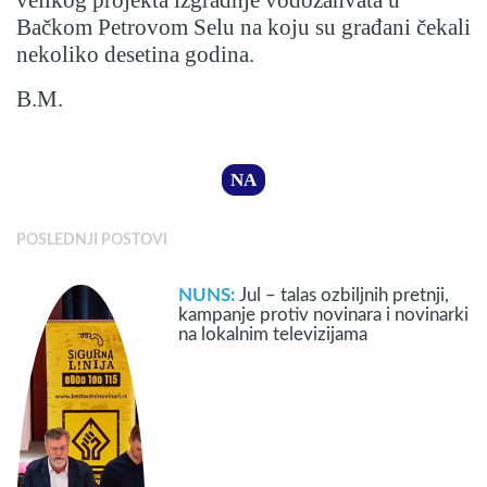
velikog projekta izgradnje vodozahvata u
Bačkom Petrovom Selu na koju su građani čekali
nekoliko desetina godina.
B.M.
NA
POSLEDNJI POSTOVI
NUNS:
Jul – talas ozbiljnih pretnji,
kampanje protiv novinara i novinarki
na lokalnim televizijama