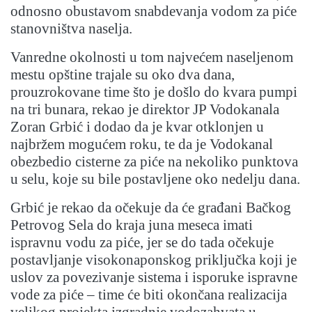
odnosno obustavom snabdevanja vodom za piće
stanovništva naselja.
Vanredne okolnosti u tom najvećem naseljenom
mestu opštine trajale su oko dva dana,
prouzrokovane time što je došlo do kvara pumpi
na tri bunara, rekao je direktor JP Vodokanala
Zoran Grbić i dodao da je kvar otklonjen u
najbržem mogućem roku, te da je Vodokanal
obezbedio cisterne za piće na nekoliko punktova
u selu, koje su bile postavljene oko nedelju dana.
Grbić je rekao da očekuje da će građani Bačkog
Petrovog Sela do kraja juna meseca imati
ispravnu vodu za piće, jer se do tada očekuje
postavljanje visokonaponskog priključka koji je
uslov za povezivanje sistema i isporuke ispravne
vode za piće – time će biti okončana realizacija