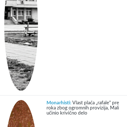
Monarhisti:
Vlast plaća „rafale“ pre
roka zbog ogromnih provizija, Mali
učinio krivično delo