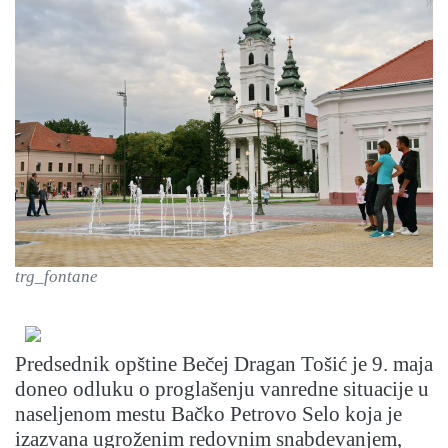
trg_fontane
Predsednik opštine Bečej Dragan Tošić je 9. maja
doneo odluku o proglašenju vanredne situacije u
naseljenom mestu Bačko Petrovo Selo koja je
izazvana ugroženim redovnim snabdevanjem,