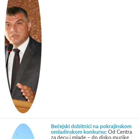
Bečejski dobitnici na pokrajinskom
omladinskom konkursu:
Od Centra
za decu i mlade – do disko muzike