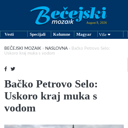
August 8, 2026
Vesti
Specijali
Kolumne
Magyar
Više
BEČEJSKI MOZAIK
»
NASLOVNA
»
Bačko Petrovo Selo:
Uskoro kraj muka s vodom
Bačko Petrovo Selo:
Uskoro kraj muka s
vodom