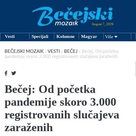
August 7, 2026
Vesti
Specijali
Kolumne
Magyar
Više
BEČEJSKI MOZAIK
»
VESTI
»
BEČEJ
»
Bečej: Od početka
pandemije skoro 3.000 registrovanih slučajeva zaraženih
Bečej: Od početka
pandemije skoro 3.000
registrovanih slučajeva
zaraženih