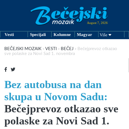
August 7, 2026
Vesti
Specijali
Kolumne
Magyar
Više
BEČEJSKI MOZAIK
»
VESTI
»
BEČEJ
»
Bečejprevoz otkazao
sve polaske za Novi Sad 1. novembra
Bez autobusa na dan
skupa u Novom Sadu:
Bečejprevoz otkazao sve
polaske za Novi Sad 1.