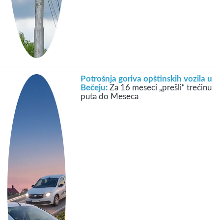
Potrošnja goriva opštinskih vozila u
Bečeju:
Za 16 meseci „prešli“ trećinu
puta do Meseca