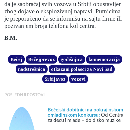
da je saobraćaj svih vozova u Srbiji obustavljen
zbog dojave o eksplozivnoj napravi. Putnicima
je preporučeno da se informišu na sajtu firme ili
pozivanjem broja telefona kol centra.
B.M.
Bečej
Bečejprevoz
godišnjica
komemoracija
nadstrešnica
otkazani polasci za Novi Sad
Srbijavoz
vozovi
POSLEDNJI POSTOVI
Bečejski dobitnici na pokrajinskom
omladinskom konkursu:
Od Centra
za decu i mlade – do disko muzike