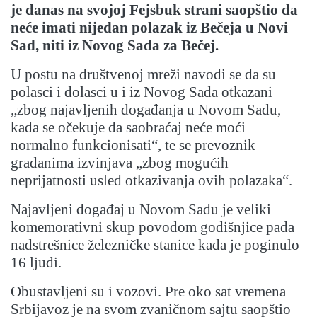
je danas na svojoj Fejsbuk strani saopštio da
neće imati nijedan polazak iz Bečeja u Novi
Sad, niti iz Novog Sada za Bečej.
U postu na društvenoj mreži navodi se da su
polasci i dolasci u i iz Novog Sada otkazani
„zbog najavljenih događanja u Novom Sadu,
kada se očekuje da saobraćaj neće moći
normalno funkcionisati“, te se prevoznik
građanima izvinjava „zbog mogućih
neprijatnosti usled otkazivanja ovih polazaka“.
Najavljeni događaj u Novom Sadu je veliki
komemorativni skup povodom godišnjice pada
nadstrešnice železničke stanice kada je poginulo
16 ljudi.
Obustavljeni su i vozovi. Pre oko sat vremena
Srbijavoz je na svom zvaničnom sajtu saopštio