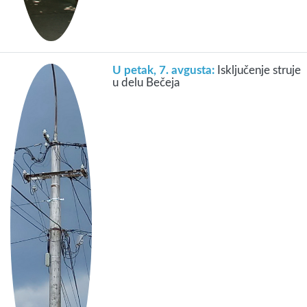
U petak, 7. avgusta:
Isključenje struje
u delu Bečeja