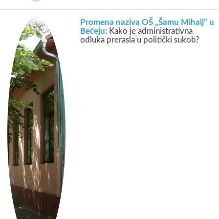
Promena naziva OŠ „Šamu Mihalj” u
Bečeju:
Kako je administrativna
odluka prerasla u politički sukob?