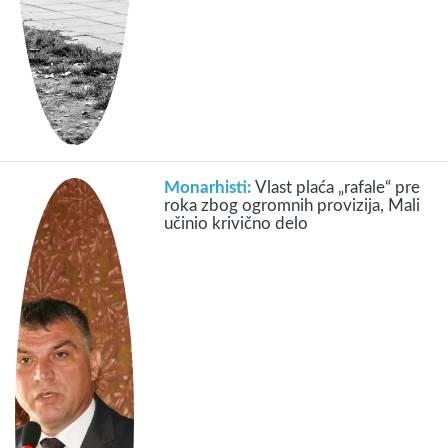
Monarhisti:
Vlast plaća „rafale“ pre
roka zbog ogromnih provizija, Mali
učinio krivično delo