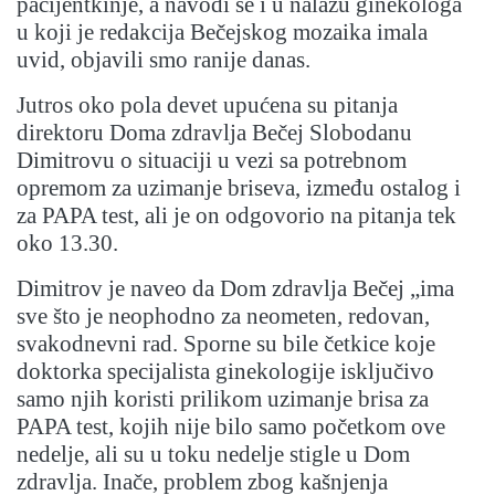
pacijentkinje, a navodi se i u nalazu ginekologa
u koji je redakcija Bečejskog mozaika imala
uvid, objavili smo ranije danas.
Jutros oko pola devet upućena su pitanja
direktoru Doma zdravlja Bečej Slobodanu
Dimitrovu o situaciji u vezi sa potrebnom
opremom za uzimanje briseva, između ostalog i
za PAPA test, ali je on odgovorio na pitanja tek
oko 13.30.
Dimitrov je naveo da Dom zdravlja Bečej „ima
sve što je neophodno za neometen, redovan,
svakodnevni rad. Sporne su bile četkice koje
doktorka specijalista ginekologije isključivo
samo njih koristi prilikom uzimanje brisa za
PAPA test, kojih nije bilo samo početkom ove
nedelje, ali su u toku nedelje stigle u Dom
zdravlja. Inače, problem zbog kašnjenja