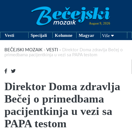
August 9, 2026
Vesti
Specijali
Kolumne
Magyar
Više
BEČEJSKI MOZAIK
»
VESTI
»
Direktor Doma zdravlja Bečej o
primedbama pacijentkinja u vezi sa PAPA testom
Direktor Doma zdravlja
Bečej o primedbama
pacijentkinja u vezi sa
PAPA testom