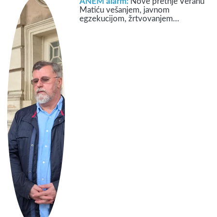
ANEM alarm:
Nove pretnje Veranu
Matiću vešanjem, javnom
egzekucijom, žrtvovanjem…