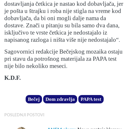
dostavljanja četkica je nastao kod dobavljača, jer
je pošta u štrajku i roba nije stigla na vreme kod
dobavljača, da bi oni mogli dalje nama da
dostave. Znači u pitanju su bila samo dva dana,
isključivo te vrste četkica je nedostajalo iz
napisanog razloga i ništa više nije nedostajalo“.
Sagovornici redakcije Bečejskog mozaika ostaju
pri stavu da potrošnog materijala za PAPA test
nije bilo nekoliko meseci.
K.D.F.
Bečej
Dom zdravlja
PAPA test
POSLEDNJI POSTOVI