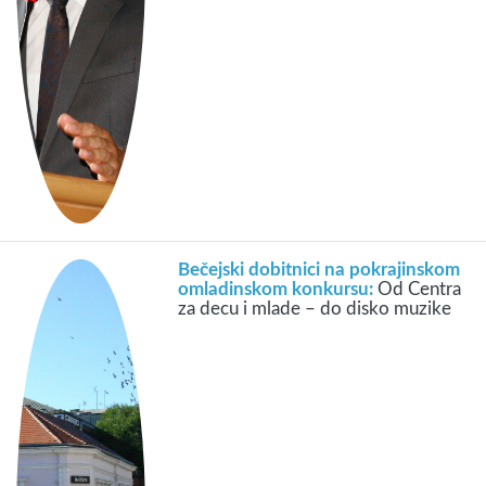
Bečejski dobitnici na pokrajinskom
omladinskom konkursu:
Od Centra
za decu i mlade – do disko muzike