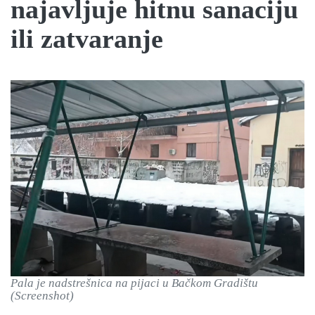
najavljuje hitnu sanaciju
ili zatvaranje
Pala je nadstrešnica na pijaci u Bačkom Gradištu
(Screenshot)