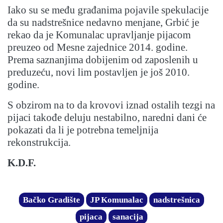
Iako su se među građanima pojavile spekulacije
da su nadstrešnice nedavno menjane, Grbić je
rekao da je Komunalac upravljanje pijacom
preuzeo od Mesne zajednice 2014. godine.
Prema saznanjima dobijenim od zaposlenih u
preduzeću, novi lim postavljen je još 2010.
godine.
S obzirom na to da krovovi iznad ostalih tezgi na
pijaci takođe deluju nestabilno, naredni dani će
pokazati da li je potrebna temeljnija
rekonstrukcija.
K.D.F.
Bačko Gradište
JP Komunalac
nadstrešnica
pijaca
sanacija