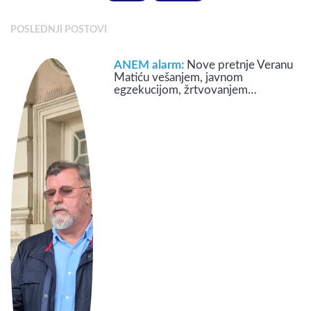
POSLEDNJI POSTOVI
ANEM alarm:
Nove pretnje Veranu
Matiću vešanjem, javnom
egzekucijom, žrtvovanjem…