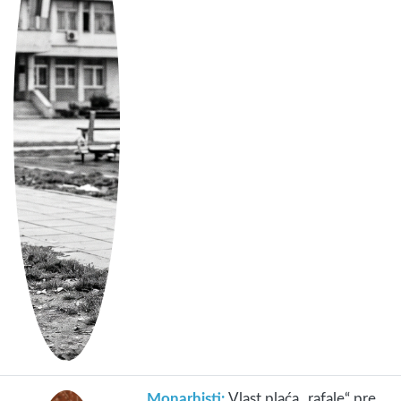
Monarhisti:
Vlast plaća „rafale“ pre