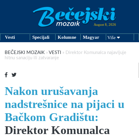
August 8, 2026
Vesti
Specijali
Kolumne
Magyar
Više
BEČEJSKI MOZAIK
»
VESTI
»
Direktor Komunalca najavljuje
hitnu sanaciju ili zatvaranje
Nakon urušavanja
nadstrešnice na pijaci u
Bačkom Gradištu:
Direktor Komunalca