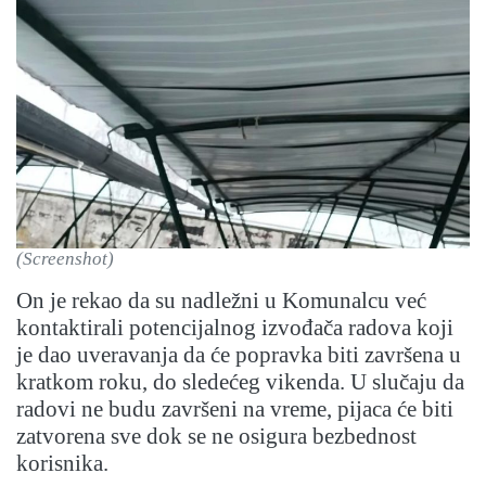
(Screenshot)
On je rekao da su nadležni u Komunalcu već
kontaktirali potencijalnog izvođača radova koji
je dao uveravanja da će popravka biti završena u
kratkom roku, do sledećeg vikenda. U slučaju da
radovi ne budu završeni na vreme, pijaca će biti
zatvorena sve dok se ne osigura bezbednost
korisnika.