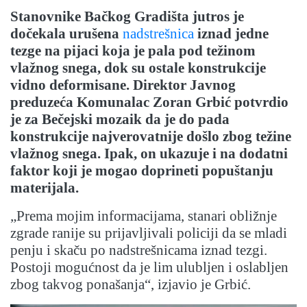
Stanovnike Bačkog Gradišta jutros je
dočekala urušena
nadstrešnica
iznad jedne
tezge na pijaci koja je pala pod težinom
vlažnog snega, dok su ostale konstrukcije
vidno deformisane.
Direktor Javnog
preduzeća Komunalac Zoran Grbić potvrdio
je za Bečejski mozaik da je do pada
konstrukcije najverovatnije došlo zbog težine
vlažnog snega. Ipak, on ukazuje i na dodatni
faktor koji je mogao doprineti popuštanju
materijala.
„Prema mojim informacijama, stanari obližnje
zgrade ranije su prijavljivali policiji da se mladi
penju i skaču po nadstrešnicama iznad tezgi.
Postoji mogućnost da je lim ulubljen i oslabljen
zbog takvog ponašanja“, izjavio je Grbić.