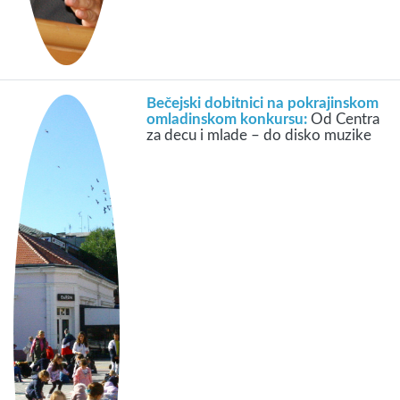
Bečejski dobitnici na pokrajinskom
omladinskom konkursu:
Od Centra
za decu i mlade – do disko muzike