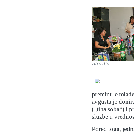
zdravlja
preminule mlade
avgusta je doni
(„tiha soba“) i p
službe u vrednos
Pored toga, jedna