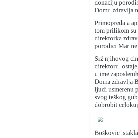
donaciju porodic
Domu zdravlja n
Primopredaja apa
tom prilikom su 
direktorka zdrav
porodici Marine
Srž njihovog cin
direktoru ostaje 
u ime zaposleni
Doma zdravlja B
ljudi usmerenu 
svog teškog gub
dobrobit celoku
Boškovic istakla