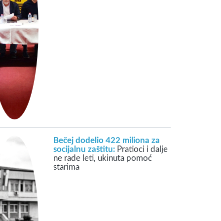
Bečej dodelio 422 miliona za
socijalnu zaštitu:
Pratioci i dalje
ne rade leti, ukinuta pomoć
starima