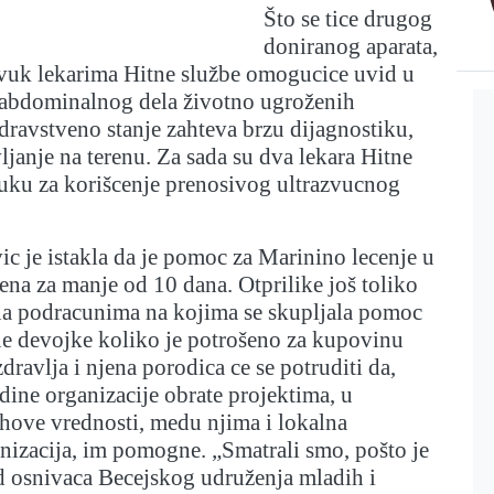
Što se tice drugog
doniranog aparata,
zvuk lekarima Hitne službe omogucice uvid u
a abdominalnog dela životno ugroženih
 zdravstveno stanje zahteva brzu dijagnostiku,
vljanje na terenu. Za sada su dva lekara Hitne
buku za korišcenje prenosivog ultrazvucnog
c je istakla da je pomoc za Marinino lecenje u
ena za manje od 10 dana. Otprilike još toliko
 na podracunima na kojima se skupljala pomoc
ne devojke koliko je potrošeno za kupovinu
dravlja i njena porodica ce se potruditi da,
dine organizacije obrate projektima, u
ihove vrednosti, medu njima i lokalna
nizacija, im pomogne. „Smatrali smo, pošto je
d osnivaca Becejskog udruženja mladih i