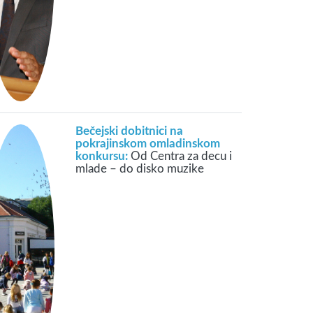
Bečejski dobitnici na
pokrajinskom omladinskom
konkursu:
Od Centra za decu i
mlade – do disko muzike