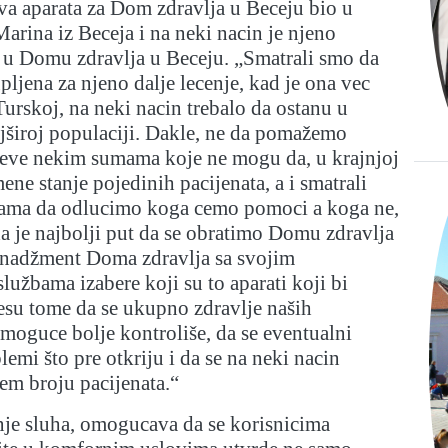
a aparata za Dom zdravlja u Beceju bio u
 Marina iz Beceja i na neki nacin je njeno
o u Domu zdravlja u Beceju. „Smatrali smo da
pljena za njeno dalje lecenje, kad je ona vec
Turskoj, na neki nacin trebalo da ostanu u
ajširoj populaciji. Dakle, ne da pomažemo
jeve nekim sumama koje ne mogu da, u krajnjoj
mene stanje pojedinih pacijenata, a i smatrali
nama da odlucimo koga cemo pomoci a koga ne,
da je najbolji put da se obratimo Domu zdravlja
enadžment Doma zdravlja sa svojim
službama izabere koji su to aparati koji bi
esu tome da se ukupno zdravlje naših
 moguce bolje kontroliše, da se eventualni
emi što pre otkriju i da se na neki nacin
m broju pacijenata.“
je sluha, omogucava da se korisnicima