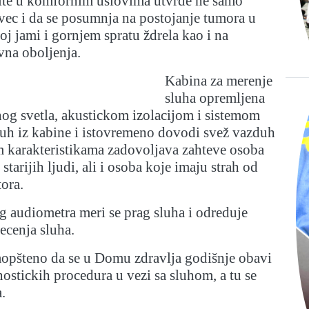
tite u komfornim uslovima utvrde ne samo
 vec i da se posumnja na postojanje tumora u
oj jami i gornjem spratu ždrela kao i na
vna oboljenja.
Kabina za merenje
sluha opremljena
og svetla, akustickom izolacijom i sistemom
duh iz kabine i istovremeno dovodi svež vazduh
m karakteristikama zadovoljava zahteve osoba
 starijih ljudi, ali i osoba koje imaju strah od
ora.
 audiometra meri se prag sluha i odreduje
tecenja sluha.
aopšteno da se u Domu zdravlja godišnje obavi
ostickih procedura u vezi sa sluhom, a tu se
.