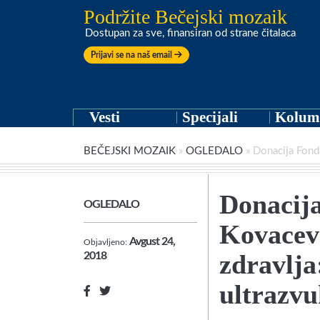
Podržite Bečejski mozaik
Dostupan za sve, finansiran od strane čitalaca
Prijavi se na naš email
Vesti
Specijali
Kolum
BEČEJSKI MOZAIK
»
OGLEDALO
»
Donacija Fond
Donacij
OGLEDALO
Kovacev
Avgust 24,
Objavljeno:
zdravlja
2018
ultrazvu