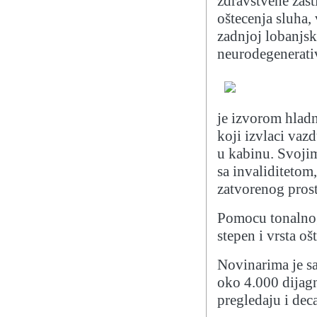
zdravstvene zaš
oštecenja sluha,
zadnjoj lobanjsk
neurodegenerati
je izvorom hladn
koji izvlaci vaz
u kabinu. Svoji
sa invaliditetom,
zatvorenog prost
Pomocu tonalnog
stepen i vrsta oš
Novinarima je s
oko 4.000 dijagn
pregledaju i deca