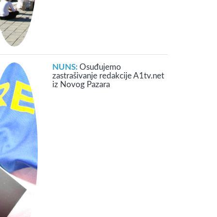
NUNS:
Osuđujemo
zastrašivanje redakcije A1tv.net
iz Novog Pazara