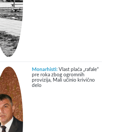
Monarhisti:
Vlast plaća „rafale“
pre roka zbog ogromnih
provizija, Mali učinio krivično
delo