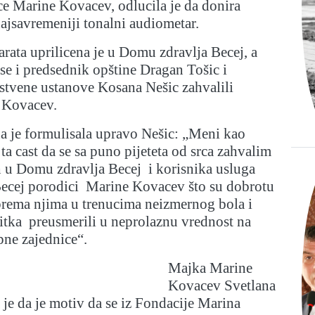
e Marine Kovacev, odlucila je da donira
ajsavremeniji tonalni audiometar.
rata uprilicena je u Domu zdravlja Becej, a
se i predsednik opštine Dragan Tošic i
stvene ustanove Kosana Nešic zahvalili
 Kovacev.
a je formulisala upravo Nešic: „Meni kao
ta cast da se sa puno pijeteta od srca zahvalim
h u Domu zdravlja Becej i korisnika usluga
ecej porodici Marine Kovacev što su dobrotu
prema njima u trenucima neizmernog bola i
itka preusmerili u neprolaznu vrednost na
pne zajednice“.
Majka Marine
Kovacev Svetlana
 je da je motiv da se iz Fondacije Marina