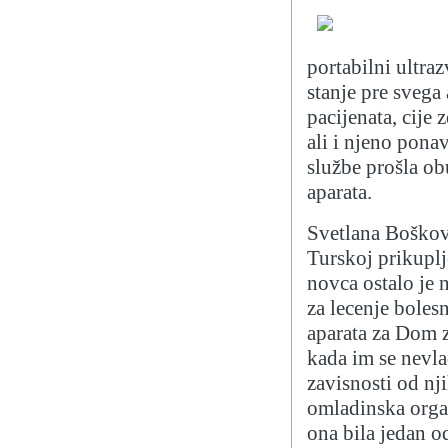
portabilni ultra
stanje pre sveg
pacijenata, cije
ali i njeno pona
službe prošla o
aparata.
Svetlana Boškovi
Turskoj prikuplj
novca ostalo je
za lecenje boles
aparata za Dom z
kada im se nevla
zavisnosti od nj
omladinska orga
ona bila jedan o