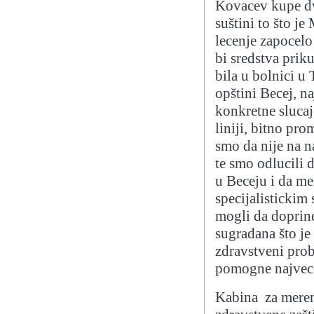
Kovacev kupe dv
suštini to što je
lecenje zapocel
bi sredstva priku
bila u bolnici u 
opštini Becej, n
konkretne sluca
liniji, bitno pro
smo da nije na 
te smo odlucili 
u Beceju i da m
specijalistickim 
mogli da doprin
sugradana što je
zdravstveni probl
pomogne najvece
Kabina za meren