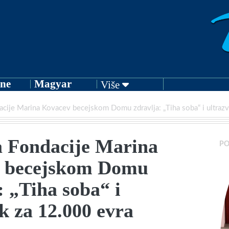
ne
Magyar
Više
acije Marina Kovacev becejskom Domu zdravlja: „Tiha soba“ i ultraz
a Fondacije Marina
PO
 becejskom Domu
: „Tiha soba“ i
k za 12.000 evra