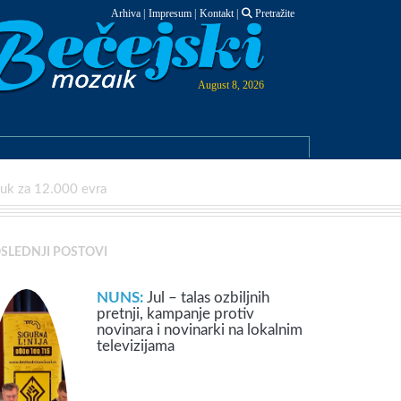
Arhiva
|
Impresum
|
Kontakt
|
Pretražite
August 8, 2026
vuk za 12.000 evra
SLEDNJI POSTOVI
NUNS:
Jul – talas ozbiljnih
pretnji, kampanje protiv
novinara i novinarki na lokalnim
televizijama