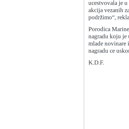
ucestvovala je u
akcija vezanih z
podržimo“, rekla
Porodica Marine
nagradu koju je
mlade novinare i
nagradu ce u
K.D.F.