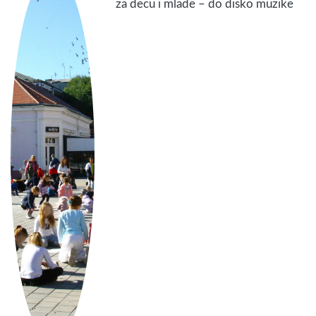
za decu i mlade – do disko muzike