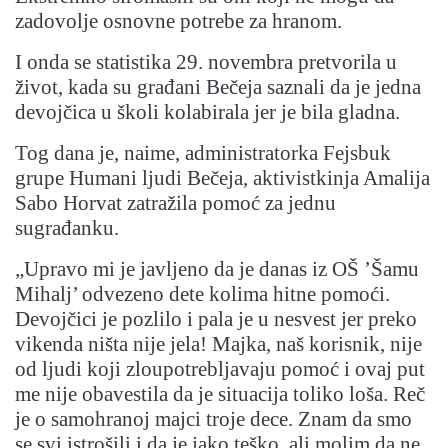
zadovolje osnovne potrebe za hranom.
I onda se statistika 29. novembra pretvorila u
život, kada su građani Bečeja saznali da je jedna
devojčica u školi kolabirala jer je bila gladna.
Tog dana je, naime, administratorka Fejsbuk
grupe Humani ljudi Bečeja, aktivistkinja Amalija
Sabo Horvat zatražila pomoć za jednu
sugrađanku.
„Upravo mi je javljeno da je danas iz OŠ ’Šamu
Mihalj’ odvezeno dete kolima hitne pomoći.
Devojčici je pozlilo i pala je u nesvest jer preko
vikenda ništa nije jela! Majka, naš korisnik, nije
od ljudi koji zloupotrebljavaju pomoć i ovaj put
me nije obavestila da je situacija toliko loša. Reč
je o samohranoj majci troje dece. Znam da smo
se svi istrošili i da je jako teško, ali molim da ne