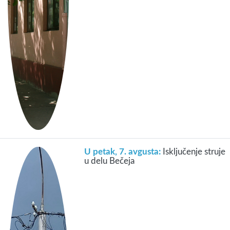
U petak, 7. avgusta:
Isključenje struje
u delu Bečeja