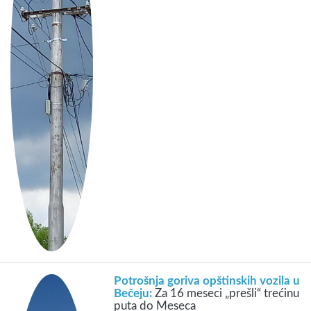
Potrošnja goriva opštinskih vozila u
Bečeju:
Za 16 meseci „prešli“ trećinu
puta do Meseca