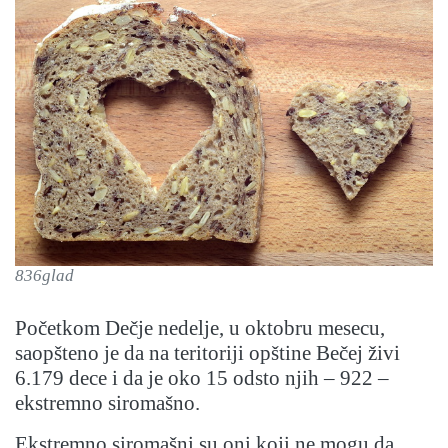
836glad
Početkom Dečje nedelje, u oktobru mesecu,
saopšteno je da na teritoriji opštine Bečej živi
6.179 dece i da je oko 15 odsto njih – 922 –
ekstremno siromašno.
Ekstremno siromašni su oni koji ne mogu da