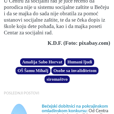
U Centru za socijalni rad je juče rečeno da
porodica nije u sistemu socijalne zaštite u Bečeju
i da se majka do sada nije obratila za pomoć
ustanovi socijalne zaštite, te da se čeka dopis iz
škole koju dete pohađa, kao i da majka poseti
Centar za socijalni rad.
K.D.F. (Foto: pixabay.com)
Amalija Sabo Horvat
Humani ljudi
OŠ Šamu Mihalj
Osobe sa invaliditetom
siromaštvo
POSLEDNJI POSTOVI
Bečejski dobitnici na pokrajinskom
omladinskom konkursu:
Od Centra