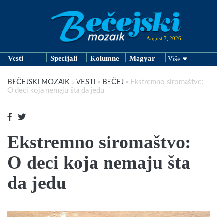
August 7, 2026
Vesti
Specijali
Kolumne
Magyar
Više
BEČEJSKI MOZAIK
»
VESTI
»
BEČEJ
»
Ekstremno siromaštvo:
O deci koja nemaju šta da jedu
Ekstremno siromaštvo:
O deci koja nemaju šta
da jedu