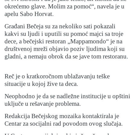
okrećemo glave. Molim za pomoć“, navela je u
apelu Sabo Horvat.
Građani Bečeja su za nekoliko sati pokazali
kakvi su ljudi i uputili su pomoć majci sa troje
dece, a bečejski restoran „Mappamondo“ je na
društvenoj mreži objavio poziv ljudima koji su
gladni, a nemaju obrok da se jave tom restoranu.
Reč je o kratkoročnom ublažavanju teške
situacije u kojoj žive ta deca.
Neophodno je da se nadležne institucije u opštini
uključe u rešavanje problema.
Redakcija Bečejskog mozaika kontaktirala je
Centar za socijalni rad povodom ovog slučaja.