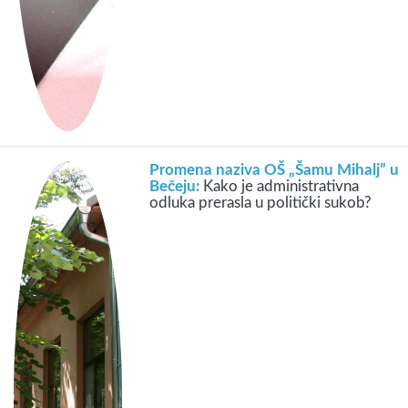
Promena naziva OŠ „Šamu Mihalj” u
Bečeju:
Kako je administrativna
odluka prerasla u politički sukob?