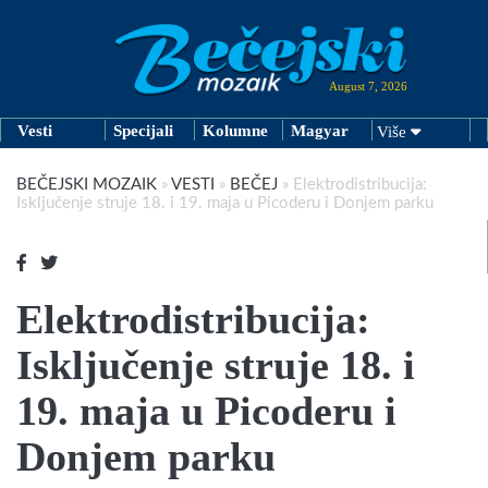
August 7, 2026
Vesti
Specijali
Kolumne
Magyar
Više
BEČEJSKI MOZAIK
»
VESTI
»
BEČEJ
»
Elektrodistribucija:
Isključenje struje 18. i 19. maja u Picoderu i Donjem parku
Elektrodistribucija:
Isključenje struje 18. i
19. maja u Picoderu i
Donjem parku