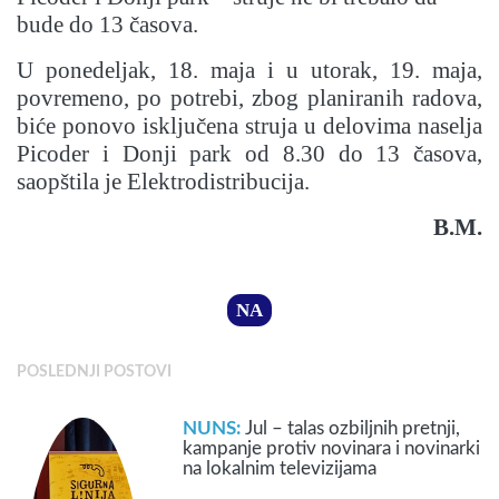
bude do 13 časova.
U ponedeljak, 18. maja i u utorak, 19. maja,
povremeno, po potrebi, zbog planiranih radova,
biće ponovo isključena struja u delovima naselja
Picoder i Donji park od 8.30 do 13 časova,
saopštila je Elektrodistribucija.
B.M.
NA
POSLEDNJI POSTOVI
NUNS:
Jul – talas ozbiljnih pretnji,
kampanje protiv novinara i novinarki
na lokalnim televizijama