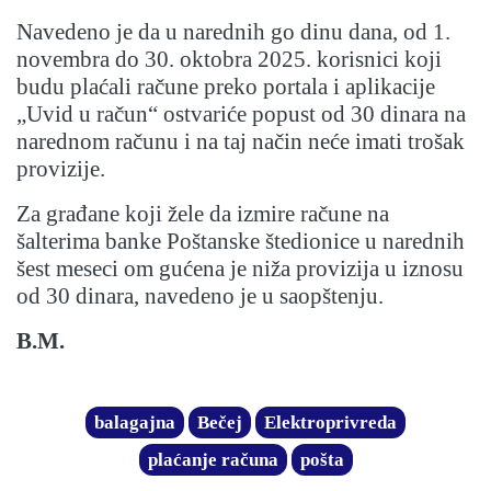
Navedeno je da u narednih go dinu dana, od 1.
novembra do 30. oktobra 2025. korisnici koji
budu plaćali račune preko portala i aplikacije
„Uvid u račun“ ostvariće popust od 30 dinara na
narednom računu i na taj način neće imati trošak
provizije.
Za građane koji žele da izmire račune na
šalterima banke Poštanske štedionice u narednih
šest meseci om gućena je niža provizija u iznosu
od 30 dinara, navedeno je u saopštenju.
B.M.
balagajna
Bečej
Elektroprivreda
plaćanje računa
pošta