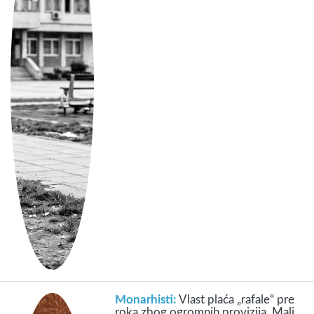
Monarhisti:
Vlast plaća „rafale“ pre
roka zbog ogromnih provizija, Mali