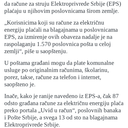
da račune za struju Elektroprivrede Srbije (EPS)
plaćaju u njihovim poslovnicama širom zemlje.
„Korisnicima koji su račune za električnu
energiju plaćali na blagajnama u poslovnicama
EPS, za izmirenje ovih obaveza nadalje je na
raspolaganju 1.570 poslovnica pošta u celoj
zemlji“, piše u saopštenju.
U poštama građani mogu da plate komunalne
usluge po originalnim računima, školarinu,
porez, takse, račune za telefon i internet,
saopšteno je.
Inače, kako je ranije navedeno iz EPS-a, čak 87
odsto građana račune za električnu energiju plaća
preko portala „Uvid u račun“, poslovnih banaka
i Pošte Srbije, a svega 13 od sto na blagajnama
Elektroprivrede Srbije.