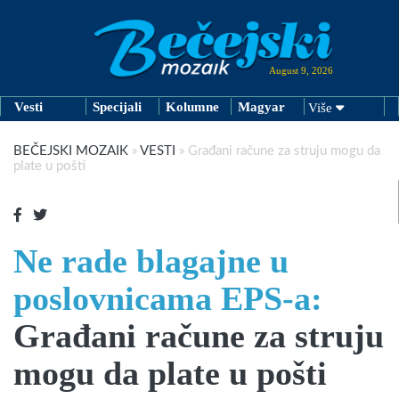
August 9, 2026
Vesti
Specijali
Kolumne
Magyar
Više
BEČEJSKI MOZAIK
»
VESTI
»
Građani račune za struju mogu da
plate u pošti
Ne rade blagajne u
poslovnicama EPS-a:
Građani račune za struju
mogu da plate u pošti