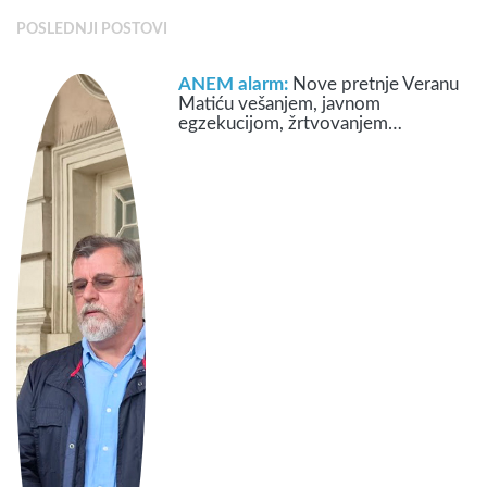
POSLEDNJI POSTOVI
ANEM alarm:
Nove pretnje Veranu
Matiću vešanjem, javnom
egzekucijom, žrtvovanjem…