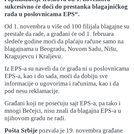
sukcesivno će doći do prestanka blagajničkog
rada u poslovnicama EPS“.
Od 1. novembra u više od 100 filijala blagajne su
prestale da rade, a građani će od 1. februara
sledeće godine moći da plaćaju račune samo na
blagajnama u Beogradu, Novom Sadu, Nišu,
Kragujevcu i Kraljevu.
Iz EPS-a su naveli da će građa ni u poslovnicama
EPS-a, kao i do sada, moći da dobiju sve
informacije o ugovorima i računima, kao i da
pod nesu reklamacije.
Građani koji ne posećuju sajt EPS-a, pa tako i
mnogi Bečejci, nisu znali da blagajna EPS-a u
njihovom gradu ne radi.
Pošta Srbije
pozvala je 19. novembra građane