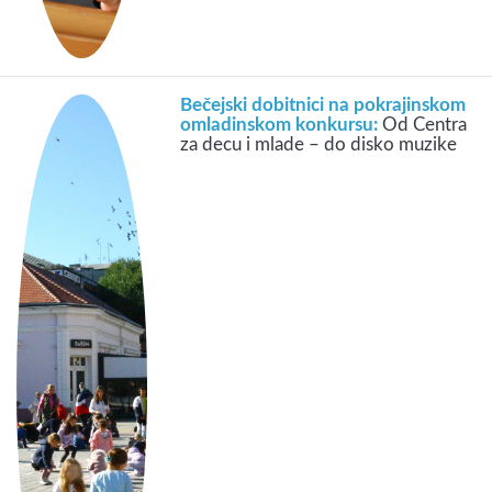
Bečejski dobitnici na pokrajinskom
omladinskom konkursu:
Od Centra
za decu i mlade – do disko muzike