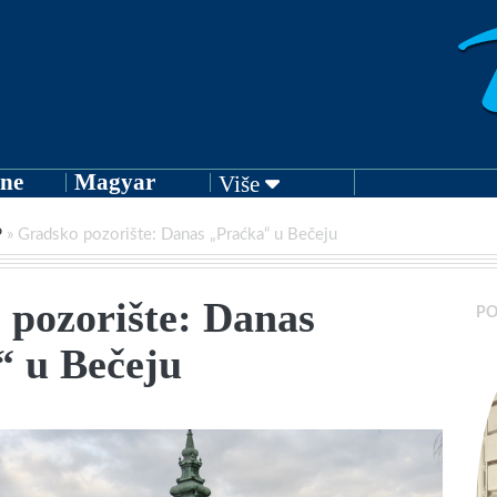
ne
Magyar
Više
P
»
Gradsko pozorište: Danas „Praćka“ u Bečeju
 pozorište: Danas
PO
“ u Bečeju