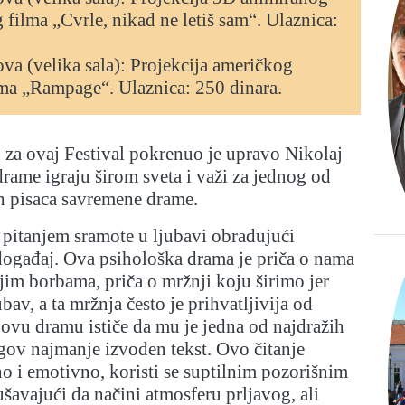
filma „Cvrle, nikad ne letiš sam“. Ulaznica:
sova (velika sala): Projekcija američkog
ma „Rampage“. Ulaznica: 250 dinara.
vu za ovaj Festival pokrenuo je upravo Nikolaj
 drame igraju širom sveta i važi za jednog od
ih pisaca savremene drame.
 pitanjem sramote u ljubavi obrađujući
ogađaj. Ova psihološka drama je priča o nama
jim borbama, priča o mržnji koju širimo jer
bav, a ta mržnja često je prihvatljivija od
a ovu dramu ističe da mu je jedna od najdražih
gov najmanje izvođen tekst. Ovo čitanje
no i emotivno, koristi se suptilnim pozorišnim
avajući da načini atmosferu prljavog, ali