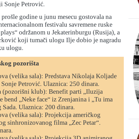
ji Sonje Petrović.
 prošle godine u junu mesecu gostovala na
Internacionalnom festivalu savremene ruske
plays“ održanom u Jekaterinburgu (Rusija), a
ković koji tumači ulogu Ilje dobio je nagradu
ku ulogu.
kog pozorišta
sova (velika sala): Predstava Nikolaja Koljade
i Sonje Petrović. Ulaznica: 250 dinara.
a (pozorišni klub): Benefit parti „Iluzija
e bend „Neke face“ iz Zrenjanina i „Tu ima
 Sada. Ulaznica: 200 dinara.
sova (velika sala): Projekcija američkog
og sinhronizovanog filma „Zec Petar“.
nara.
sova (velika sala): Projekcija 3D animiranog