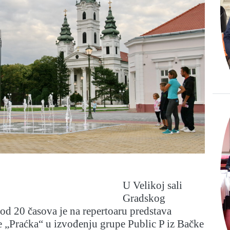
U Velikoj sali
Gradskog
 od 20 časova je na repertoaru predstava
e „Praćka“ u izvođenju grupe Public P iz Bačke