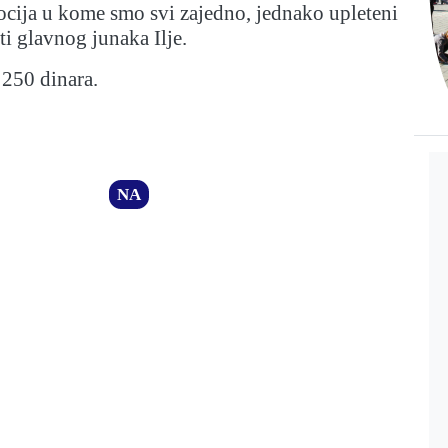
ija u kome smo svi zajedno, jednako upleteni
i glavnog junaka Ilje.
 250 dinara.
NA