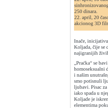
sinhronizovanog 
250 dinara.
22. april, 20 ča
akcionog 3D fil
Inače, inicijati
Koljada, čije se
najigranijih živ
„Praćka“ se bavi
homoseksualni d
i našim unutrašn
smo potisnuli lju
ljubavi. Pisac z
iako spada u nje
Koljade je iskre
elementima pokuš