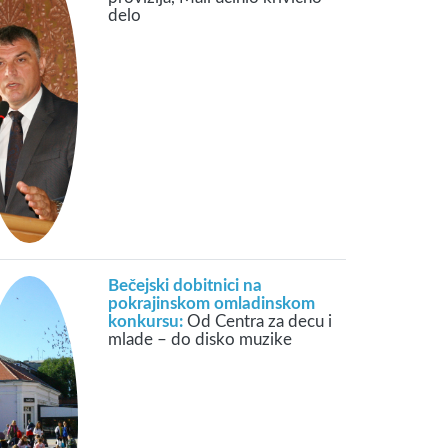
delo
Bečejski dobitnici na
pokrajinskom omladinskom
konkursu:
Od Centra za decu i
mlade – do disko muzike