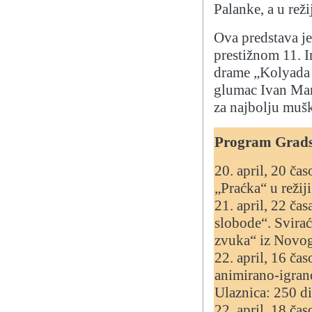
Palanke, a u reži
Ova predstava je
prestižnom 11. 
drame „Kolyada 
glumac Ivan Mar
za najbolju muš
Program Grads
20. april, 20 ča
„Praćka“ u režij
21. april, 22 čas
slobode“. Svirać
zvuka“ iz Novog
22. april, 16 ča
animirano-igran
Ulaznica: 250 di
22. april, 18 ča