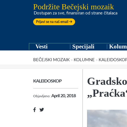
Podržite Bečejski mozaik
Dostupan za sve, finansiran od strane čitalaca
Prijavi se na naš email
Vesti
Specijali
Kolum
BEČEJSKI MOZAIK
»
KOLUMNE
»
KALEIDOSKO
Gradsko
KALEIDOSKOP
„Praćka
April 20, 2018
Objavljeno: