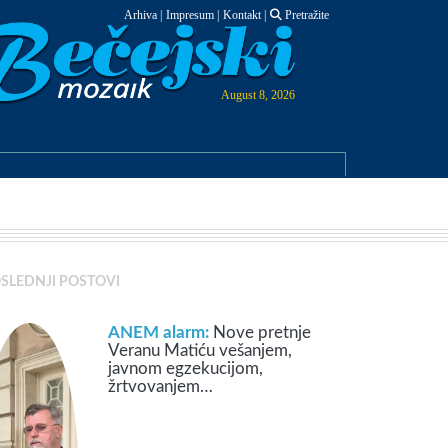
Arhiva
|
Impresum
|
Kontakt
|
Pretražite
August 8, 2026
SLEDNJI POSTOVI
ANEM alarm:
Nove pretnje
Veranu Matiću vešanjem,
javnom egzekucijom,
žrtvovanjem…