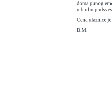
doma punog emoc
u borbu podsvest
Cena ulaznice je
B.M.