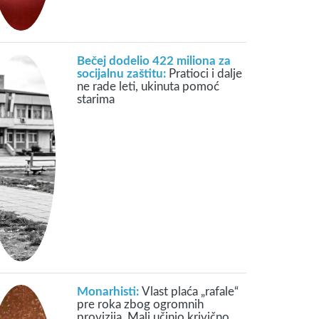
Bečej dodelio 422 miliona za
socijalnu zaštitu:
Pratioci i dalje
ne rade leti, ukinuta pomoć
starima
Monarhisti:
Vlast plaća „rafale“
pre roka zbog ogromnih
provizija, Mali učinio krivično