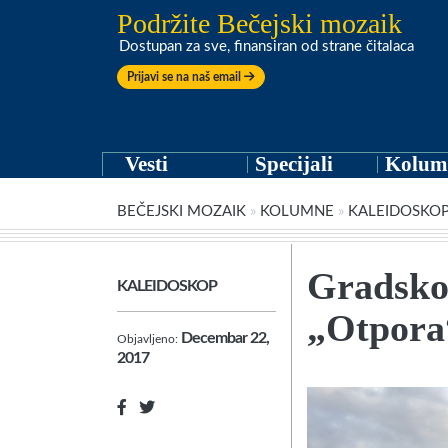
Podržite Bečejski mozaik
Dostupan za sve, finansiran od strane čitalaca
Prijavi se na naš email
Vesti
Specijali
Kolum
BEČEJSKI MOZAIK
»
KOLUMNE
»
KALEIDOSKO
Gradsko 
KALEIDOSKOP
„Otpora
Decembar 22,
Objavljeno:
2017