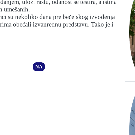
njem, ulozi rastu, odanost se testira, a istina
ih umešanih.
mci su nekoliko dana pre bečejskog izvođenja
ima obećali izvanrednu predstavu. Tako je i
NA