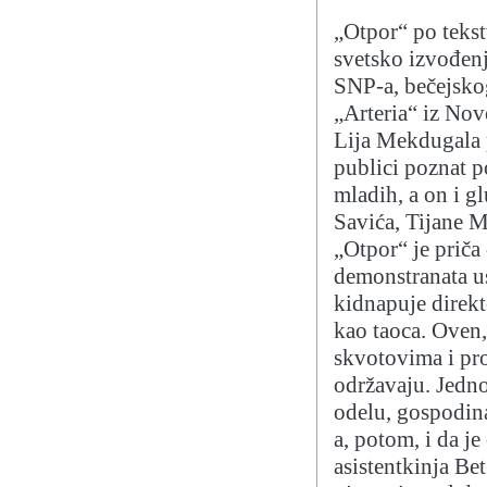
„Otpor“ po teks
svetsko izvođenj
SNP-a, bečejsko
„Arteria“ iz Nov
Lija Mekdugala p
publici poznat 
mladih, a on i g
Savića, Tijane M
„Otpor“ je priča
demonstranata u
kidnapuje direkt
kao taoca. Oven,
skvotovima i pro
održavaju. Jedn
odelu, gospodina
a, potom, i da j
asistentkinja Be