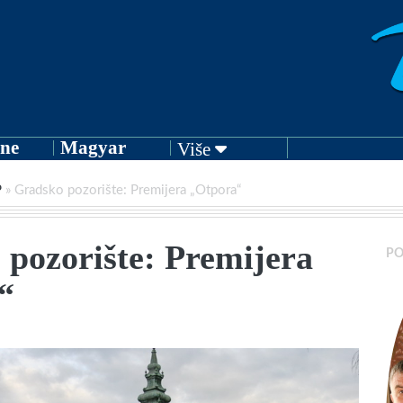
ne
Magyar
Više
P
»
Gradsko pozorište: Premijera „Otpora“
pozorište: Premijera
PO
“