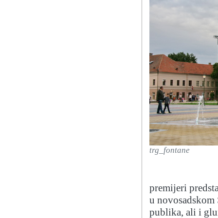
trg_fontane
premijeri preds
u novosadskom S
publika, ali i gl