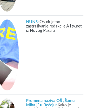
NUNS:
Osuđujemo
zastrašivanje redakcije A1tv.net
iz Novog Pazara
Promena naziva OŠ „Šamu
Mihalj” u Bečeju:
Kako je