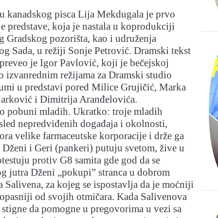
tu kanadskog pisca Lija Mekdugala je prvo
e predstave, koja je nastala u koprodukciji
g Gradskog pozorišta, kao i udruženja
og Sada, u režiji Sonje Petrović. Dramski tekst
reveo je Igor Pavlović, koji je bečejskoj
po izvanrednim režijama za Dramski studio
lumi u predstavi pored Milice Grujičić, Marka
arković i Dimitrija Aranđelovića.
 o pobuni mladih. Ukratko: troje mladih
sled nepredviđenih događaja i okolnosti,
ora velike farmaceutske korporacije i drže ga
 Dženi i Geri (pankeri) putuju svetom, žive u
testuju protiv G8 samita gde god da se
og jutra Dženi „pokupi” stranca u dobrom
 Salivena, za kojeg se ispostavlja da je moćniji
e opasniji od svojih otmičara. Kada Salivenova
t stigne da pomogne u pregovorima u vezi sa