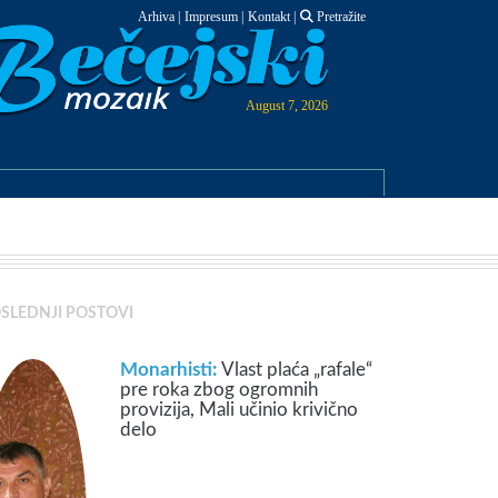
Arhiva
|
Impresum
|
Kontakt
|
Pretražite
August 7, 2026
SLEDNJI POSTOVI
Monarhisti:
Vlast plaća „rafale“
pre roka zbog ogromnih
provizija, Mali učinio krivično
delo