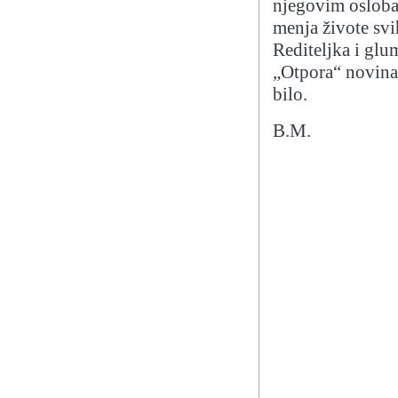
njegovim oslobađa
menja živote sv
Rediteljka i glu
„Otpora“ novinar
bilo.
B.M.