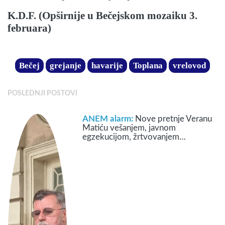
K.D.F. (Opširnije u Bečejskom mozaiku 3.
februara)
Bečej
grejanje
havarije
Toplana
vrelovod
POSLEDNJI POSTOVI
ANEM alarm:
Nove pretnje Veranu
Matiću vešanjem, javnom
egzekucijom, žrtvovanjem…