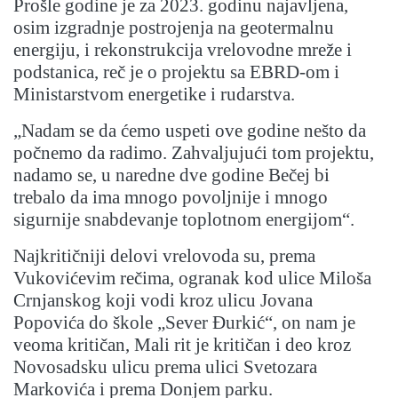
Prošle godine je za 2023. godinu najavljena,
osim izgradnje postrojenja na geotermalnu
energiju, i rekonstrukcija vrelovodne mreže i
podstanica, reč je o projektu sa EBRD-om i
Ministarstvom energetike i rudarstva.
„Nadam se da ćemo uspeti ove godine nešto da
počnemo da radimo. Zahvaljujući tom projektu,
nadamo se, u naredne dve godine Bečej bi
trebalo da ima mnogo povoljnije i mnogo
sigurnije snabdevanje toplotnom energijom“.
Najkritičniji delovi vrelovoda su, prema
Vukovićevim rečima, ogranak kod ulice Miloša
Crnjanskog koji vodi kroz ulicu Jovana
Popovića do škole „Sever Đurkić“, on nam je
veoma kritičan, Mali rit je kritičan i deo kroz
Novosadsku ulicu prema ulici Svetozara
Markovića i prema Donjem parku.