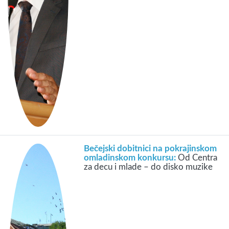
Bečejski dobitnici na pokrajinskom
omladinskom konkursu:
Od Centra
za decu i mlade – do disko muzike