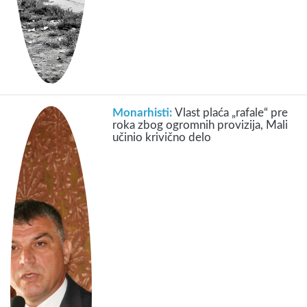
Monarhisti:
Vlast plaća „rafale“ pre
roka zbog ogromnih provizija, Mali
učinio krivično delo