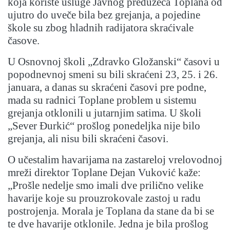
koja koriste usluge Javnog preduzeća Toplana od
ujutro do uveče bila bez grejanja, a pojedine
škole su zbog hladnih radijatora skraćivale
časove.
U Osnovnoj školi „Zdravko Gložanski“ časovi u
popodnevnoj smeni su bili skraćeni 23, 25. i 26.
januara, a danas su skraćeni časovi pre podne,
mada su radnici Toplane problem u sistemu
grejanja otklonili u jutarnjim satima. U školi
„Sever Đurkić“ prošlog ponedeljka nije bilo
grejanja, ali nisu bili skraćeni časovi.
O učestalim havarijama na zastareloj vrelovodnoj
mreži direktor Toplane Dejan Vuković kaže:
„Prošle nedelje smo imali dve prilično velike
havarije koje su prouzrokovale zastoj u radu
postrojenja. Morala je Toplana da stane da bi se
te dve havarije otklonile. Jedna je bila prošlog