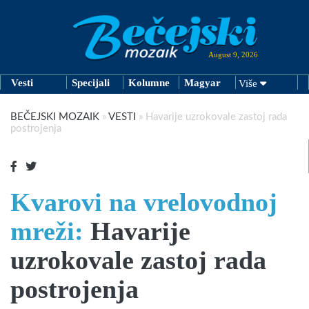
August 9, 2026
Vesti
Specijali
Kolumne
Magyar
Više
BEČEJSKI MOZAIK
»
VESTI
»
Havarije uzrokovale zastoj rada
postrojenja
Kvarovi na vrelovodnoj
mreži:
Havarije
uzrokovale zastoj rada
postrojenja