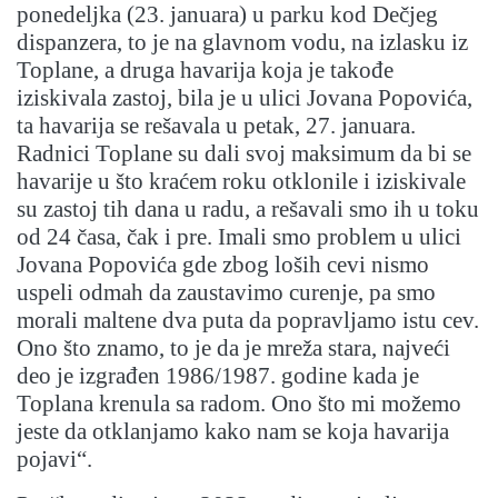
ponedeljka (23. januara) u parku kod Dečjeg
dispanzera, to je na glavnom vodu, na izlasku iz
Toplane, a druga havarija koja je takođe
iziskivala zastoj, bila je u ulici Jovana Popovića,
ta havarija se rešavala u petak, 27. januara.
Radnici Toplane su dali svoj maksimum da bi se
havarije u što kraćem roku otklonile i iziskivale
su zastoj tih dana u radu, a rešavali smo ih u toku
od 24 časa, čak i pre. Imali smo problem u ulici
Jovana Popovića gde zbog loših cevi nismo
uspeli odmah da zaustavimo curenje, pa smo
morali maltene dva puta da popravljamo istu cev.
Ono što znamo, to je da je mreža stara, najveći
deo je izgrađen 1986/1987. godine kada je
Toplana krenula sa radom. Ono što mi možemo
jeste da otklanjamo kako nam se koja havarija
pojavi“.