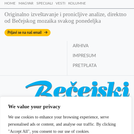
HOME
MAGYAR
SPECIJALI
VESTI
KOLUMNE
Originalno izveštavanje i pronicljive analize, direktno
od Bečejskog mozaika svakog ponedeljka
Prijavi se na naš email
ARHIVA
IMPRESUM
PRETPLATA
We value your privacy
Bečejski mozaik online
We use cookies to enhance your browsing experience, serve
Izdavač i osnivač:
Mozaik DOO Bečej
personalised ads or content, and analyse our traffic. By clicking
E-mail:
redakcija@becejski-mozaik.co.rs
"Accept All", you consent to our use of cookies.