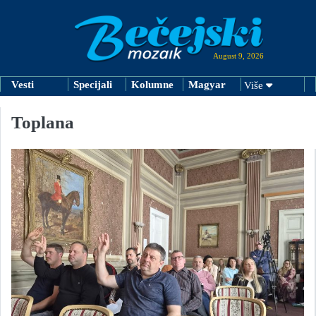
August 9, 2026
Vesti
Specijali
Kolumne
Magyar
Više
Toplana