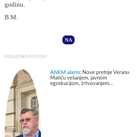
godinu.
B.M.
NA
POSLEDNJI POSTOVI
ANEM alarm:
Nove pretnje Veranu
Matiću vešanjem, javnom
egzekucijom, žrtvovanjem…