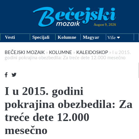
August 9, 2026
Vesti
Specijali
Kolumne
Magyar
Više
BEČEJSKI MOZAIK
»
KOLUMNE
»
KALEIDOSKOP
»
I u 2015.
godini pokrajina obezbedila: Za treće dete 12.000 mesečno
I u 2015. godini
pokrajina obezbedila: Za
treće dete 12.000
mesečno