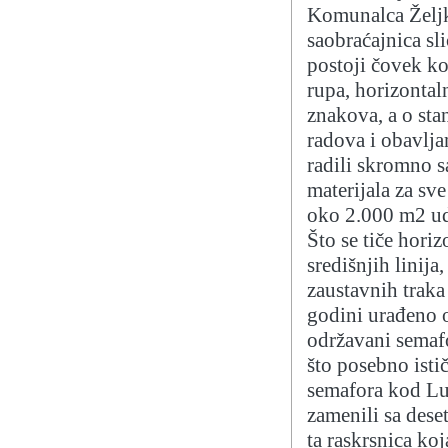
Komunalca Željko
saobraćajnica sl
postoji čovek koj
rupa, horizontal
znakova, a o sta
radova i obavlj
radili skromno s
materijala za sve
oko 2.000 m2 uda
Što se tiče horiz
središnjih linija
zaustavnih traka 
godini urađeno 
održavani semafo
što posebno isti
semafora kod Lu
zamenili sa deset
ta raskrsnica koj