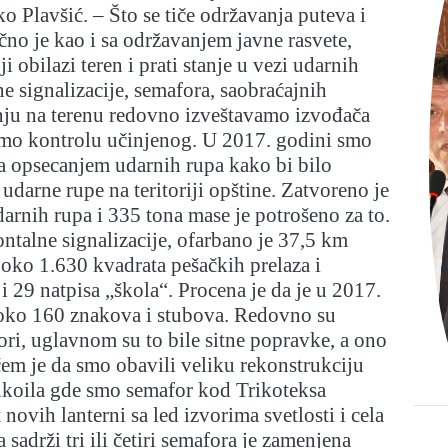
 Plavšić. – Što se tiče održavanja puteva i
ično je kao i sa održavanjem javne rasvete,
i obilazi teren i prati stanje u vezi udarnih
ne signalizacije, semafora, saobraćajnih
nju na terenu redovno izveštavamo izvođača
amo kontrolu učinjenog. U 2017. godini smo
a opsecanjem udarnih rupa kako bi bilo
 udarne rupe na teritoriji opštine. Zatvoreno je
rnih rupa i 335 tona mase je potrošeno za to.
ontalne signalizacije, ofarbano je 37,5 km
, oko 1.630 kvadrata pešačkih prelaza i
i 29 natpisa „škola“. Procena je da je u 2017.
oko 160 znakova i stubova. Redovno su
ri, uglavnom su to bile sitne popravke, a ono
čem je da smo obavili veliku rekonstrukciju
koila gde smo semafor kod Trikoteksa
 novih lanterni sa led izvorima svetlosti i cela
a sadrži tri ili četiri semafora je zamenjena