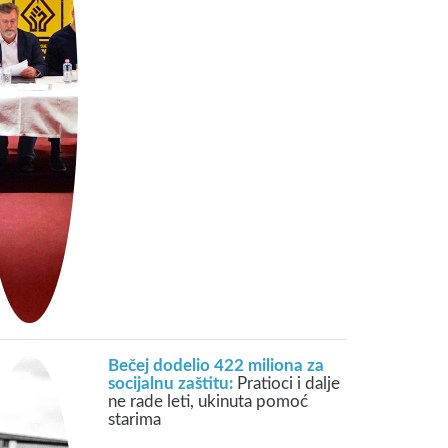
Bečej dodelio 422 miliona za
socijalnu zaštitu:
Pratioci i dalje
ne rade leti, ukinuta pomoć
starima