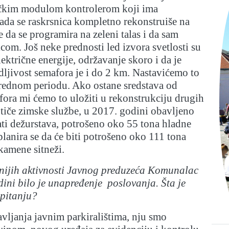
čkim modulom kontrolerom koji ima
ada se raskrsnica kompletno rekonstruiše na
e da se programira na zeleni talas i da sam
icom. Još neke prednosti led izvora svetlosti su
ektrične energije, održavanje skoro i da je
dljivost semafora je i do 2 km. Nastavićemo to
arednom periodu. Ako ostane sredstava od
ora mi ćemo to uložiti u rekonstrukciju drugih
 tiče zimske službe, u 2017. godini obavljeno
ati dežurstava, potrošeno oko 55 tona hladne
planira se da će biti potrošeno oko 111 tona
 kamene sitneži.
nijih aktivnosti Javnog preduzeća Komunalac
ini bilo je unapređenje poslovanja. Šta je
pitanju?
ravljanja javnim parkiralištima, nju smo