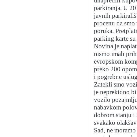
unapredili kupo
parkiranja. U 20
javnih parkirali
procenu da smo u
poruka. Pretplat
parking karte su
Novina je naplat
nismo imali pri
evropskom kompa
preko 200 opome
i pogrebne uslug
Zatekli smo vozi
je neprekidno bil
vozilo pozajmlj
nabavkom polovn
dobrom stanju i 
svakako olakšav
Sad, ne moramo v