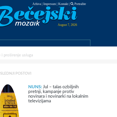
Arhiva
|
Impresum
|
Kontakt
|
Pretražite
August 7, 2026
i proširenje usluga
SLEDNJI POSTOVI
NUNS:
Jul – talas ozbiljnih
pretnji, kampanje protiv
novinara i novinarki na lokalnim
televizijama