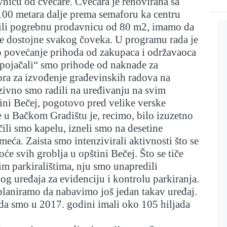
nicu od cvećare. Cvećara je renovirana sa
100 metara dalje prema semaforu ka centru
ili pogrebnu prodavnicu od 80 m2, imamo da
 dostojne svakog čoveka. U programu rada je
 povećanje prihoda od zakupaca i održavaoca
„pojačali“ smo prihode od naknade za
ora za izvođenje građevinskih radova na
zivno smo radili na uređivanju na svim
ini Bečej, pogotovo pred velike verske
e u Bačkom Gradištu je, recimo, bilo izuzetno
ili smo kapelu, izneli smo na desetine
smeća. Zaista smo intenzivirali aktivnosti što se
stoće svih groblja u opštini Bečej. Što se tiče
im parkiralištima, nju smo unapredili
 uređaja za evidenciju i kontrolu parkiranja.
planiramo da nabavimo još jedan takav uređaj.
a smo u 2017. godini imali oko 105 hiljada
.