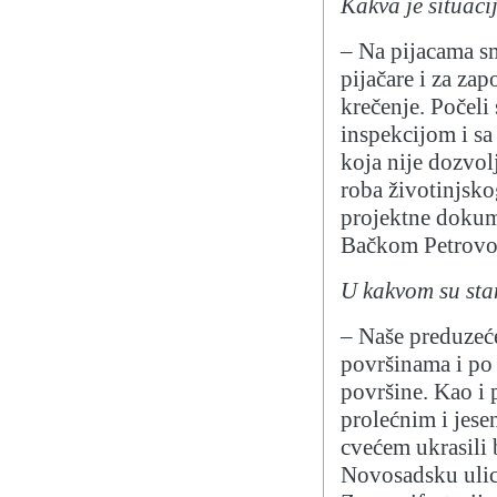
Kakva je situaci
– Na pijacama sm
pijačare i za za
krečenje. Počeli
inspekcijom i sa
koja nije dozvolj
roba životinjsko
projektne dokum
Bačkom Petrovo
U kakvom su sta
– Naše preduzeć
površinama i po
površine. Kao i 
prolećnim i jes
cvećem ukrasili 
Novosadsku ulicu