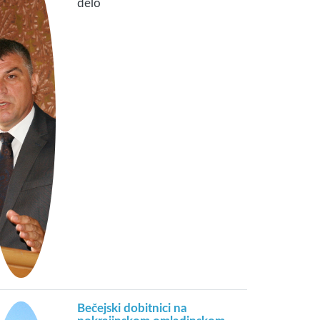
delo
Bečejski dobitnici na