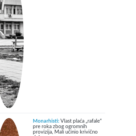
Monarhisti:
Vlast plaća „rafale“
pre roka zbog ogromnih
provizija, Mali učinio krivično