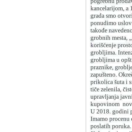
pogrebnu prodav
kancelarijom, a 
grada smo otvor
ponudimo uslove
takođe navedeno
grobnih mesta, 
korišćenje prost
grobljima. Inten
grobljima u opšt
praznike, groblj
zapušteno. Okreč
prikolica šuta i 
tiče zelenila, či
upravljanja javn
kupovinom novog
U 2018. godini 
Imamo procenu d
poslatih poruka