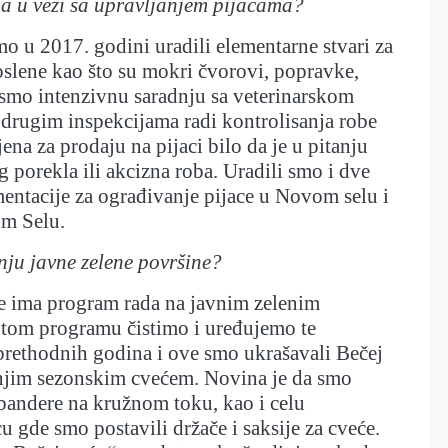
ja u vezi sa upravljanjem pijacama?
o u 2017. godini uradili elementarne stvari za
poslene kao što su mokri čvorovi, popravke,
 smo intenzivnu saradnju sa veterinarskom
 drugim inspekcijama radi kontrolisanja robe
ena za prodaju na pijaci bilo da je u pitanju
g porekla ili akcizna roba. Uradili smo i dve
entacije za ograđivanje pijace u Novom selu i
m Selu.
nju javne zelene površine?
e ima program rada na javnim zelenim
 tom programu čistimo i uređujemo te
prethodnih godina i ove smo ukrašavali Bečej
enjim sezonskim cvećem. Novina je da smo
bandere na kružnom toku, kao i celu
 gde smo postavili držače i saksije za cveće.