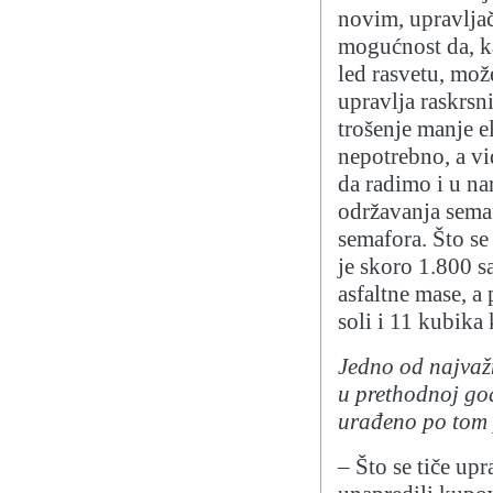
novim, upravlja
mogućnost da, k
led rasvetu, mož
upravlja raskrsn
trošenje manje el
nepotrebno, a vi
da radimo i u n
održavanja semaf
semafora. Što se
je skoro 1.800 s
asfaltne mase, a 
soli i 11 kubika
Jedno od najvaž
u prethodnoj god
urađeno po tom 
– Što se tiče up