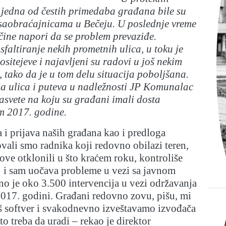
 jedna od čestih primedaba građana bile su
saobraćajnicama u Bečeju. U poslednje vreme
e čine napori da se problem prevaziđe.
sfaltiranje nekih prometnih ulica, u toku je
ositejeve i najavljeni su radovi u još nekim
 tako da je u tom delu situacija poboljšana.
a ulica i puteva u nadležnosti JP Komunalac
rasvete na koju su građani imali dosta
m 2017. godine.
a i prijava naših građana kao i predloga
vali smo radnika koji redovno obilazi teren,
ove otklonili u što kraćem roku, kontroliše
 i sam uočava probleme u vezi sa javnom
o je oko 3.500 intervencija u vezi održavanja
2017. godini. Građani redovno zovu, pišu, mi
š softver i svakodnevno izveštavamo izvođača
što treba da uradi – rekao je direktor