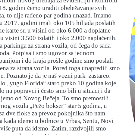
vinom novog uređaja za evidenciju i kontrolu
18. godini ćemo uraditi obeležavanje svih
šta, to nije rađeno par godina unazad. Imamo
 2017. godini imali oko 105 hiljada poslatih
ne karte su u visini od oko 6.000 a doplatne
 u visini 3.500 izdatih i oko 2.000 naplaćenih.
a parkinga za strana vozila, od čega do sada
hoda. Potpisali smo ugovor sa jednom
nijom i do kraja prošle godine smo poslali
na za strana vozila. Pored toga unapredili smo
e. Poznato je da je naš vozni park zastareo.
lo „yugo Florida“ staro preko 10 godina koje
o na popravci i često smo bili u situaciji da
ujemo od Novog Bečeja. To smo premostili
og vozila „Pežo bokser“ star 5 godina, u
sa dve fioke za prevoz pokojnika što nam
a kada idemo u bolnice u Vrbas, Sentu, Novi
iše puta da idemo. Zatim, razdvojili smo