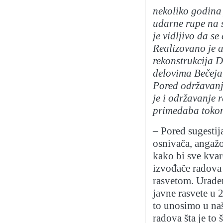
nekoliko godina
udarne rupe na 
je vidljivo da s
Realizovano je a
rekonstrukcija D
delovima Bečeja,
Pored održavanj
je i održavanje 
primedaba toko
– Pored sugestij
osnivača, angažo
kako bi sve kvar
izvođače radova
rasvetom. Urađen
javne rasvete u 
to unosimo u na
radova šta je to 