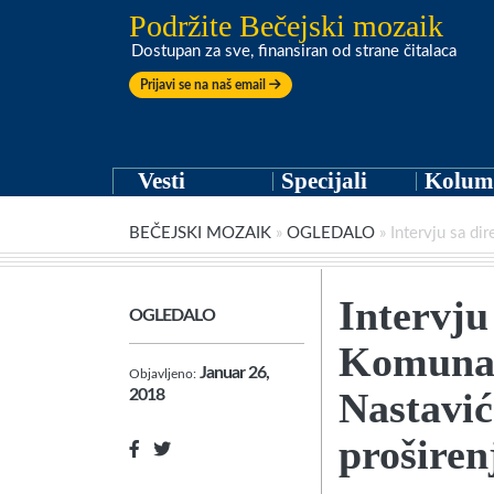
Podržite Bečejski mozaik
Dostupan za sve, finansiran od strane čitalaca
Prijavi se na naš email
Vesti
Specijali
Kolum
BEČEJSKI MOZAIK
»
OGLEDALO
»
Intervju sa d
Intervju
OGLEDALO
Komunal
Januar 26,
Objavljeno:
Nastavi
2018
proširen