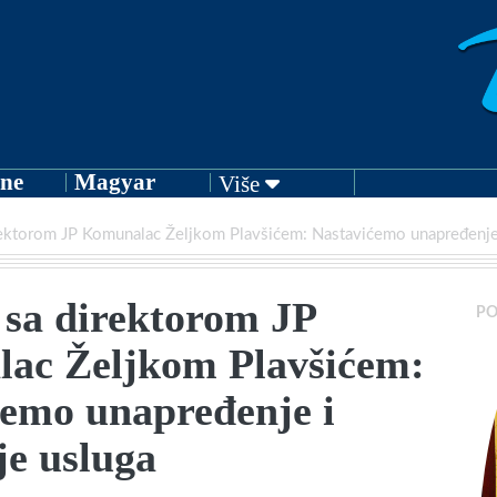
ne
Magyar
Više
irektorom JP Komunalac Željkom Plavšićem: Nastavićemo unapređenje 
 sa direktorom JP
PO
ac Željkom Plavšićem:
ćemo unapređenje i
je usluga