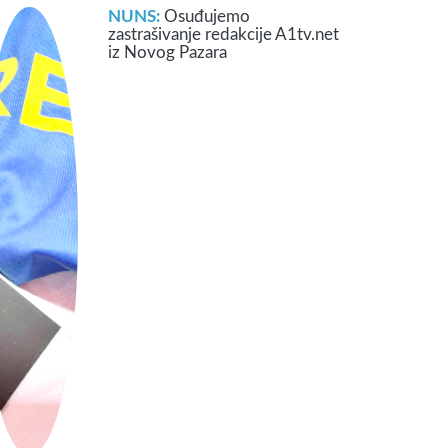
NUNS:
Osuđujemo
zastrašivanje redakcije A1tv.net
iz Novog Pazara