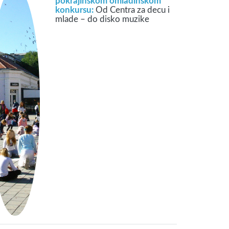
pokrajinskom omladinskom
konkursu:
Od Centra za decu i
mlade – do disko muzike