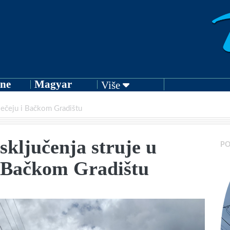
ne
Magyar
Više
 Bečeju i Bačkom Gradištu
Isključenja struje u
PO
i Bačkom Gradištu