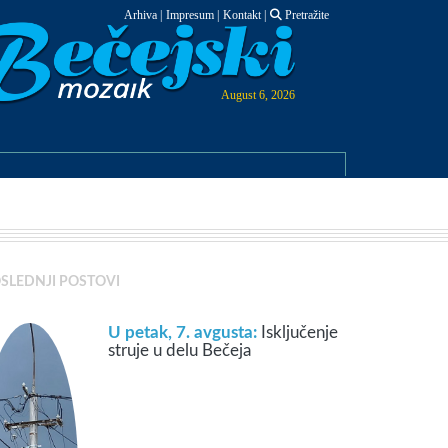
Arhiva
|
Impresum
|
Kontakt
|
Pretražite
August 6, 2026
SLEDNJI POSTOVI
U petak, 7. avgusta:
Isključenje
struje u delu Bečeja