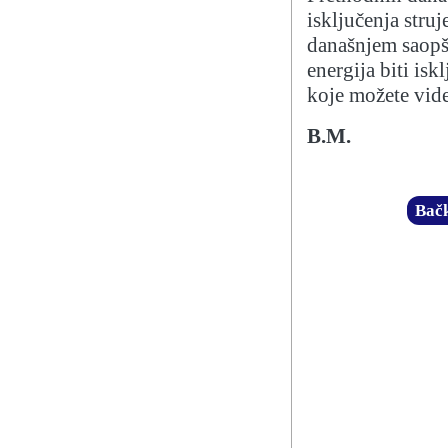
isključenja stru
današnjem saopšt
energija biti isk
koje možete vide
B.M.
Bačk