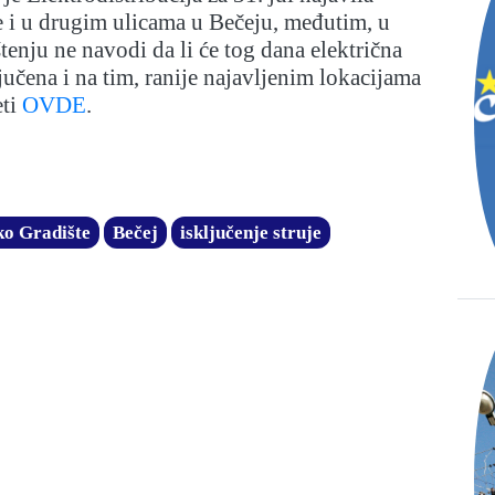
je i u drugim ulicama u Bečeju, međutim, u
enju ne navodi da li će tog dana električna
ljučena i na tim, ranije najavljenim lokacijama
ti
OVDE
.
o Gradište
Bečej
isključenje struje