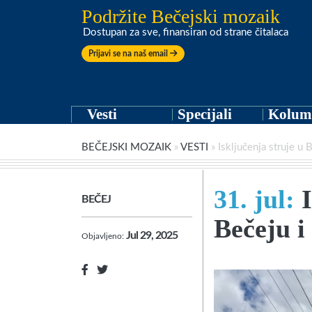
Podržite Bečejski mozaik
Dostupan za sve, finansiran od strane čitalaca
Prijavi se na naš email
Vesti
Specijali
Kolum
BEČEJSKI MOZAIK
»
VESTI
»
Isključenja struje u
31. jul:
BEČEJ
Bečeju 
Jul 29, 2025
Objavljeno: