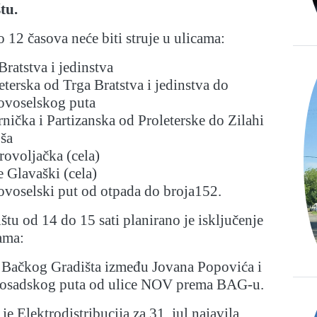
tu.
 12 časova neće biti struje u ulicama:
Bratstva i jedinstva
eterska od Trga Bratstva i jedinstva do
ovoselskog puta
nička i Partizanska od Proleterske do Zilahi
ša
ovoljačka (cela)
e Glavaški (cela)
ovoselski put od otpada do broja152.
u od 14 do 15 sati planirano je isključenje
jama:
Bačkog Gradišta između Jovana Popovića i
osadskog puta od ulice NOV prema BAG-u.
e Elektrodistribucija za 31. jul najavila