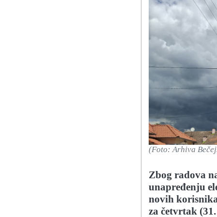
(Foto: Arhiva Beče
Zbog radova na
unapređenju ele
novih korisnika 
za četvrtak (31.