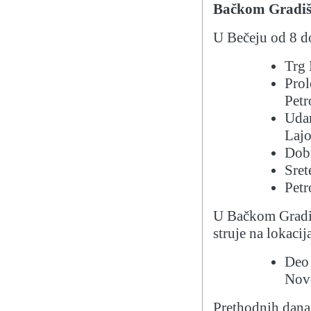
Bačkom Gradiš
U Bečeju od 8 do
Trg 
Prol
Petr
Udar
Lajo
Dobr
Sret
Petr
U Bačkom Gradišt
struje na lokaci
Deo 
Nov
Prethodnih dana j