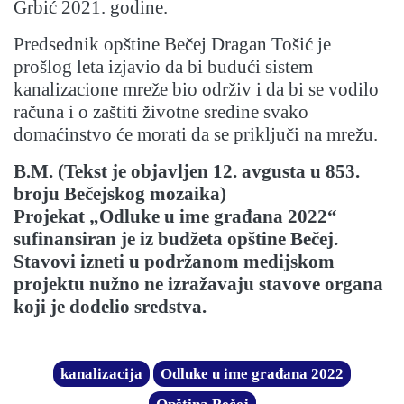
Grbić 2021. godine.
Predsednik opštine Bečej Dragan Tošić je
prošlog leta izjavio da bi budući sistem
kanalizacione mreže bio održiv i da bi se vodilo
računa i o zaštiti životne sredine svako
domaćinstvo će morati da se priključi na mrežu.
B.M. (Tekst je objavljen 12. avgusta u 853.
broju Bečejskog mozaika)
Projekat „Odluke u ime građana 2022“
sufinansiran je iz budžeta opštine Bečej.
Stavovi izneti u podržanom medijskom
projektu nužno ne izražavaju stavove organa
koji je dodelio sredstva.
kanalizacija
Odluke u ime građana 2022