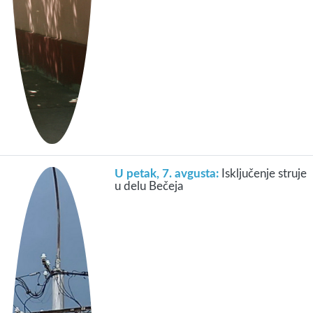
U petak, 7. avgusta:
Isključenje struje
u delu Bečeja