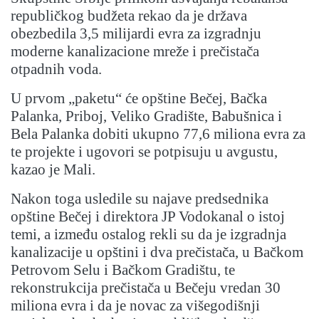
republičkog budžeta rekao da je država
obezbedila 3,5 milijardi evra za izgradnju
moderne kanalizacione mreže i prečistača
otpadnih voda.
U prvom „paketu“ će opštine Bečej, Bačka
Palanka, Priboj, Veliko Gradište, Babušnica i
Bela Palanka dobiti ukupno 77,6 miliona evra za
te projekte i ugovori se potpisuju u avgustu,
kazao je Mali.
Nakon toga usledile su najave predsednika
opštine Bečej i direktora JP Vodokanal o istoj
temi, a između ostalog rekli su da je izgradnja
kanalizacije u opštini i dva prečistača, u Bačkom
Petrovom Selu i Bačkom Gradištu, te
rekonstrukcija prečistača u Bečeju vredan 30
miliona evra i da je novac za višegodišnji