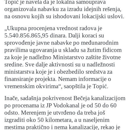
Topić je navela da je lokalna samouprava
organizovala nabavku za izradu idejnih rešenja,
na osnovu kojih su ishodovani lokacijski uslovi.
„Ukupna procenjena vrednost radova je
5.540.856.865,95 dinara. Dalji koraci su
sprovođenje javne nabavke po međunarodnim
pravilima ugovaranja u skladu sa žutim fidicom
za koje je nadležno Ministarstvo zaštite životne
sredine. Sve dalje aktivnosti su u nadležnosti
ministarstva koje je i obezbedilo sredstva za
finansiranje projekta. Nemam informacije o
vremenskim okvirima“, saopštila je Topić.
Inače, sadašnja pokrivenost Bečeja kanalizacijom
po procenama iz JP Vodokanal je od 50 do 60
odsto. Merenjem je utvrđeno da treba još
izgraditi oko 50 kilometara, a u naseljenim
mestima praktično i nema kanalizacije, rekao je