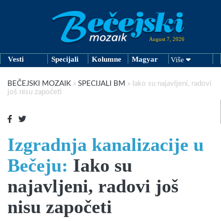
August 7, 2026
Vesti
Specijali
Kolumne
Magyar
Više
BEČEJSKI MOZAIK
»
SPECIJALI BM
»
Iako su najavljeni, radovi
još nisu započeti
Izgradnja kanalizacije u
Bečeju:
Iako su
najavljeni, radovi još
nisu započeti