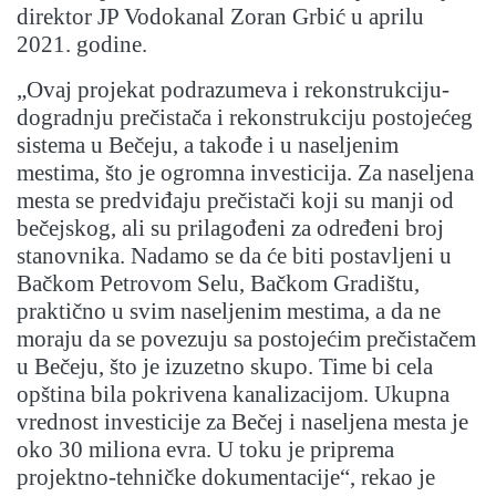
direktor JP Vodokanal Zoran Grbić u aprilu
2021. godine.
„Ovaj projekat podrazumeva i rekonstrukciju-
dogradnju prečistača i rekonstrukciju postojećeg
sistema u Bečeju, a takođe i u naseljenim
mestima, što je ogromna investicija. Za naseljena
mesta se predviđaju prečistači koji su manji od
bečejskog, ali su prilagođeni za određeni broj
stanovnika. Nadamo se da će biti postavljeni u
Bačkom Petrovom Selu, Bačkom Gradištu,
praktično u svim naseljenim mestima, a da ne
moraju da se povezuju sa postojećim prečistačem
u Bečeju, što je izuzetno skupo. Time bi cela
opština bila pokrivena kanalizacijom. Ukupna
vrednost investicije za Bečej i naseljena mesta je
oko 30 miliona evra. U toku je priprema
projektno-tehničke dokumentacije“, rekao je