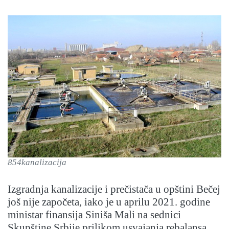
854kanalizacija
Izgradnja kanalizacije i prečistača u opštini Bečej
još nije započeta, iako je u aprilu 2021. godine
ministar finansija Siniša Mali na sednici
Skupštine Srbije prilikom usvajanja rebalansa