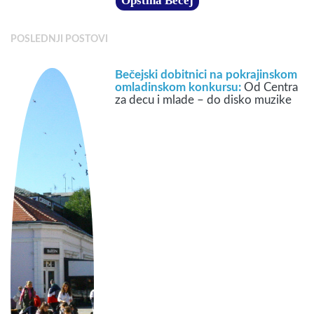
Opština Bečej
POSLEDNJI POSTOVI
Bečejski dobitnici na pokrajinskom
omladinskom konkursu:
Od Centra
za decu i mlade – do disko muzike