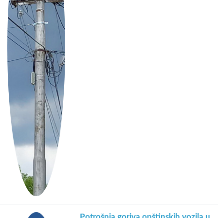
Potrošnja goriva opštinskih vozila u