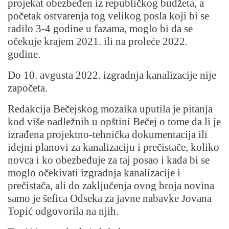
projekat obezbeđen iz republičkog budžeta, a
početak ostvarenja tog velikog posla koji bi se
radilo 3-4 godine u fazama, moglo bi da se
očekuje krajem 2021. ili na proleće 2022.
godine.
Do 10. avgusta 2022. izgradnja kanalizacije nije
započeta.
Redakcija Bečejskog mozaika uputila je pitanja
kod više nadležnih u opštini Bečej o tome da li je
izrađena projektno-tehnička dokumentacija ili
idejni planovi za kanalizaciju i prečistače, koliko
novca i ko obezbeđuje za taj posao i kada bi se
moglo očekivati izgradnja kanalizacije i
prečistača, ali do zaključenja ovog broja novina
samo je šefica Odseka za javne nabavke Jovana
Topić odgovorila na njih.