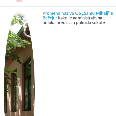
Promena naziva OŠ „Šamu Mihalj” u
Bečeju:
Kako je administrativna
odluka prerasla u politički sukob?