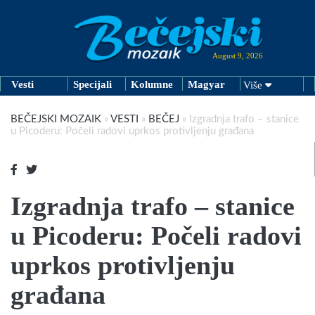
August 9, 2026
Vesti
Specijali
Kolumne
Magyar
Više
BEČEJSKI MOZAIK
»
VESTI
»
BEČEJ
»
Izgradnja trafo – stanice
u Picoderu: Počeli radovi uprkos protivljenju građana
Izgradnja trafo – stanice
u Picoderu: Počeli radovi
uprkos protivljenju
građana