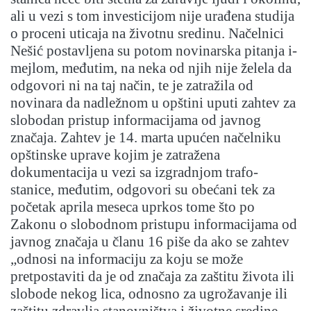
ali u vezi s tom investicijom nije urađena studija
o proceni uticaja na životnu sredinu. Načelnici
Nešić postavljena su potom novinarska pitanja i-
mejlom, međutim, na neka od njih nije želela da
odgovori ni na taj način, te je zatražila od
novinara da nadležnom u opštini uputi zahtev za
slobodan pristup informacijama od javnog
značaja. Zahtev je 14. marta upućen načelniku
opštinske uprave kojim je zatražena
dokumentacija u vezi sa izgradnjom trafo-
stanice, međutim, odgovori su obećani tek za
početak aprila meseca uprkos tome što po
Zakonu o slobodnom pristupu informacijama od
javnog značaja u članu 16 piše da ako se zahtev
„odnosi na informaciju za koju se može
pretpostaviti da je od značaja za zaštitu života ili
slobode nekog lica, odnosno za ugrožavanje ili