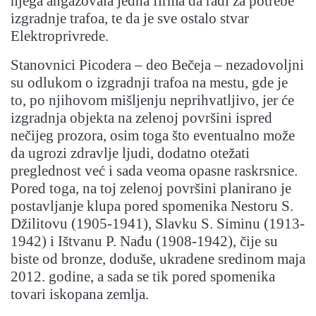
njega angažovala jedna firma da radi za potrebe
izgradnje trafoa, te da je sve ostalo stvar
Elektroprivrede.
Stanovnici Picodera – deo Bečeja – nezadovoljni
su odlukom o izgradnji trafoa na mestu, gde je
to, po njihovom mišljenju neprihvatljivo, jer će
izgradnja objekta na zelenoj površini ispred
nečijeg prozora, osim toga što eventualno može
da ugrozi zdravlje ljudi, dodatno otežati
preglednost već i sada veoma opasne raskrsnice.
Pored toga, na toj zelenoj površini planirano je
postavljanje klupa pored spomenika Nestoru S.
Džilitovu (1905-1941), Slavku S. Siminu (1913-
1942) i Ištvanu P. Nađu (1908-1942), čije su
biste od bronze, doduše, ukradene sredinom maja
2012. godine, a sada se tik pored spomenika
tovari iskopana zemlja.