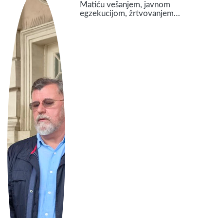
Matiću vešanjem, javnom
egzekucijom, žrtvovanjem…