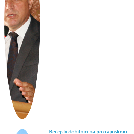
Bečejski dobitnici na pokrajinskom