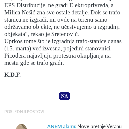
EPS Distribucije, ne gradi Elektroprivreda, a
Milica Nešić zna sve ostale detalje. Dok se trafo-
stanica ne izgradi, mi ovde na terenu samo
održavamo objekte, ne učestvujemo u izgradnji
objekata“, rekao je Sretenović.
Uprkos tome što je izgradnja trafo-stanice danas
(15. marta) već izvesna, pojedini stanovnici
Picodera najavljuju protestna okupljanja na
mestu gde se trafo gradi.
K.D.F.
NA
POSLEDNJI POSTOVI
ANEM alarm:
Nove pretnje Veranu