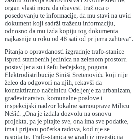
zaštitu zdravlja stanovništva i životne sredine,
organ vlasti mora da obavesti tražioca o
posedovanju te informacije, da mu stavi na uvid
dokument koji sadrži traženu informaciju,
odnosno da mu izda kopiju tog dokumenta
najkasnije u roku od 48 sati od prijema zahteva“.
Pitanja o opravdanosti izgradnje trafo-stanice
ispred stambenih jedinica na zelenom prostoru
postavljena su i šefu bečejskog pogona
Elektrodistribucije Siniši Sretenoviću koji nije
želeo da odgovori na njih, rekavši da
kontaktiramo načelnicu Odeljenje za urbanizam,
građevinarstvo, komunalne poslove i
inspekcijski nadzor lokalne samouprave Milicu
Nešić. „Ona je izdala dozvolu na osnovu
projekta, pa je pitajte sve, ona ima sve podatke,
ima i prijavu početka radova, kod nje se
raspitajte. Trafo-stanica se gradi iz investicija