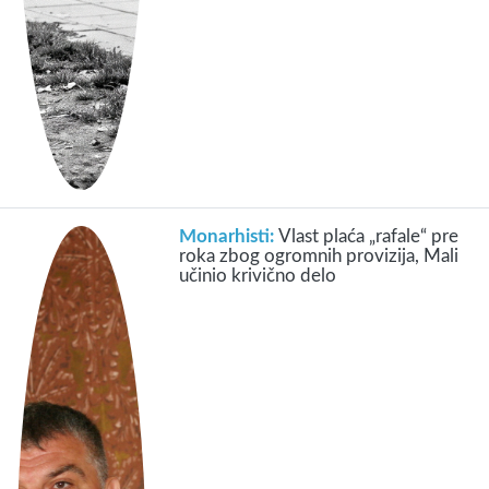
Monarhisti:
Vlast plaća „rafale“ pre
roka zbog ogromnih provizija, Mali
učinio krivično delo