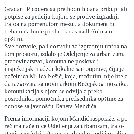
Građani Picodera su prethodnih dana prikupljali
potpise za peticiju kojom se protive izgradnji
trafoa na pomenutom mestu, a dokument bi
trebalo da bude predat danas nadležnima u
opštini.
Sve dozvole, pa i dozvolu za izgradnju trafoa na
tom prostoru, izdalo je Odeljenje za urbanizam,
građevinarstvo, komunalne poslove i
inspekcijski nadzor lokalne samouprave, čija je
načelnica Milica Nešić, koja, međutim, nije htela
da razgovara sa novinarkom Bečejskog mozaika,
komunikacija s njom se odvijala preko
posrednika, pomoćnika predsednika opštine za
odnose sa javnošću Daneta Mandića.
Prema informaciji kojom Mandić raspolaže, a po
rečima načelnice Odeljenja za urbanizam, trafo-
stanica neće biti štetna za zdravlje ljudi i okolinu,