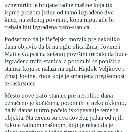
uznemirilo je brujane radne mašine koja tik
ispred prozora jedne od tamo izgrađene dve
kuće, na zelenoj površini, kopa rupu, gde bi
trebala biti izgrađena trafo-stanica.
Podsetimo da je Bečejski mozaik pre nekoliko
dana objavio da bi na uglu ulica Zmaj Jovine i
Matije Gupca na zelenoj površini trebalo da bude
izgrađena trafo-stanica, a potom bi se poništila
stanica koja se nalazi na uglu Hajduk Veljkove i
Zmaj Jovine, zbog koje je smanjena preglednost
te raskrsnice.
Mesto nove trafo-stanice pre nekoliko dana
označeno je kočićima, potom ih je neko uklonio,
da bi danas ujutro počelo iskopavanje temelja
objekta. Na terenu su dva čoveka, jedan od njih
rukuje radnom mašinom, koji je rekao da je