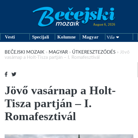
August 6, 2026
Vesti
Specijali
Kolumne
Magyar
Više
BEČEJSKI MOZAIK
»
MAGYAR
»
ÚTKERESZTEZŐDÉS
»
Jövő
vasárnap a Holt-Tisza partján – I. Romafesztivál
Jövő vasárnap a Holt-
Tisza partján – I.
Romafesztivál