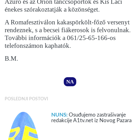
Azuro és az Orion tánccsoportok és Kis Laci
énekes szórakoztatják a közönséget.
A Romafesztiválon kakaspörkölt-főző versenyt
rendeznek, s a becsei fiákerosok is felvonulnak.
További információk a 061/25-65-166-os
telefonszámon kaphatók.
B.M.
NA
POSLEDNJI POSTOVI
NUNS:
Osuđujemo zastrašivanje
redakcije A1tv.net iz Novog Pazara