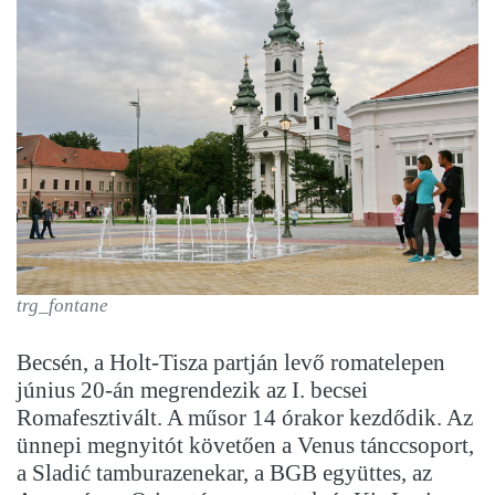
trg_fontane
Becsén, a Holt-Tisza partján levő romatelepen
június 20-án megrendezik az I. becsei
Romafesztivált. A műsor 14 órakor kezdődik. Az
ünnepi megnyitót követően a Venus tánccsoport,
a Sladić tamburazenekar, a BGB együttes, az