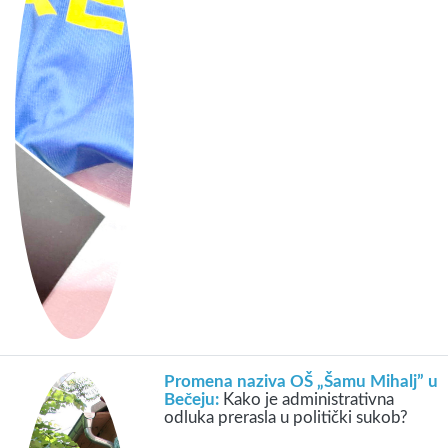
Promena naziva OŠ „Šamu Mihalj” u
Bečeju:
Kako je administrativna
odluka prerasla u politički sukob?