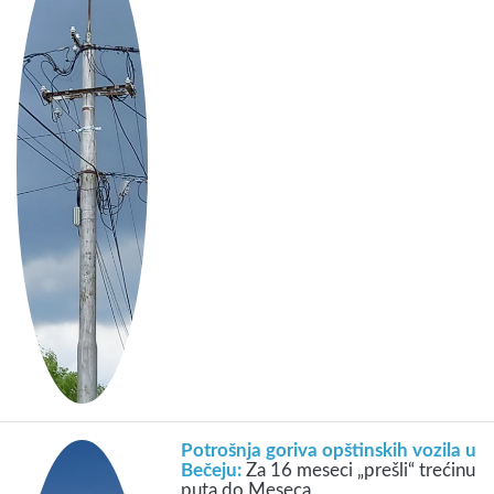
Potrošnja goriva opštinskih vozila u
Bečeju:
Za 16 meseci „prešli“ trećinu
puta do Meseca