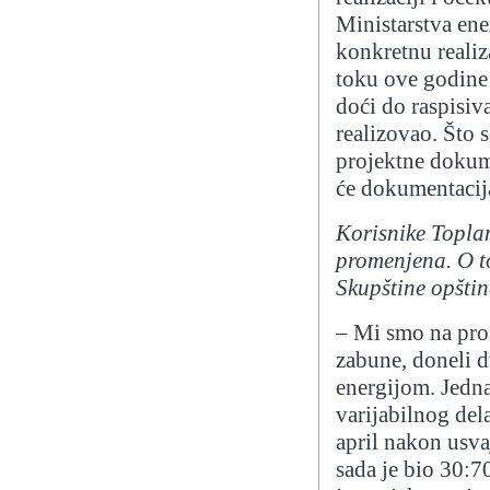
Ministarstva en
konkretnu reali
toku ove godine 
doći do raspisiv
realizovao. Što s
projektne dokum
će dokumentacija
Korisnike Topla
promenjena. O to
Skupštine opštin
– Mi smo na proš
zabune, doneli 
energijom. Jedna
varijabilnog del
april nakon usva
sada je bio 30:7