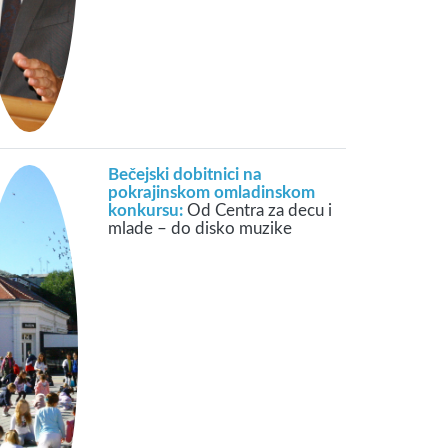
Bečejski dobitnici na
pokrajinskom omladinskom
konkursu:
Od Centra za decu i
mlade – do disko muzike