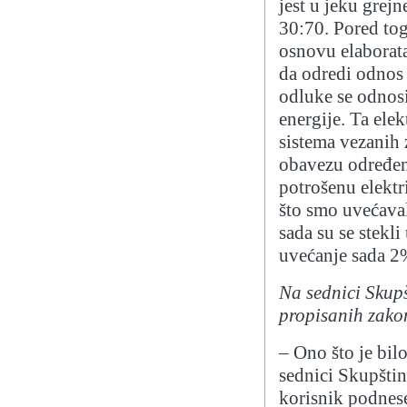
jest u jeku grejn
30:70. Pored tog
osnovu elaborata
da odredi odnos 
odluke se odnosi
energije. Ta elek
sistema vezanih z
obavezu određen
potrošenu elektr
što smo uvećaval
sada su se stekli
uvećanje sada 2
Na sednici Skupš
propisanih zako
– Ono što je bil
sednici Skupštin
korisnik podnese