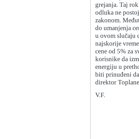
grejanja. Taj ro
odluka ne posto
zakonom. Međuti
do umanjenja cen
u ovom slučaju 
najskorije vrem
cene od 5% za sv
korisnike da izm
energiju u pret
biti prinuđeni d
direktor Toplan
V.F.