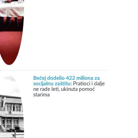
Bečej dodelio 422 miliona za
socijalnu zaštitu:
Pratioci i dalje
ne rade leti, ukinuta pomoć
starima