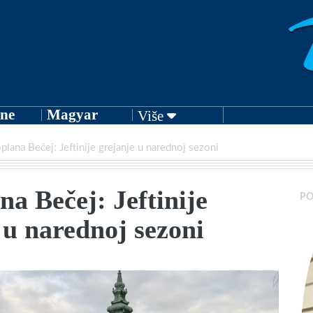
ne
Magyar
Više
plana Bečej: Jeftinije grejanje u narednoj sezoni
na Bečej: Jeftinije
PO
 u narednoj sezoni