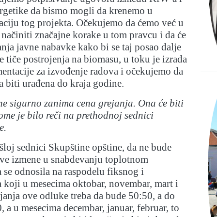
ergetike da bismo mogli da krenemo u
zaciju tog projekta. Očekujemo da ćemo već u
načiniti značajne korake u tom pravcu i da će
anja javne nabavke kako bi se taj posao dalje
e tiče postrojenja na biomasu, u toku je izrada
entacije za izvođenje radova i očekujemo da
 biti urađena do kraja godine.
ne sigurno zanima cena grejanja. Ona će biti
me je bilo reči na prethodnoj sednici
e.
loj sednici Skupštine opštine, da ne bude
dve izmene u snabdevanju toplotnom
 se odnosila na raspodelu fiksnog i
a koji u mesecima oktobar, novembar, mart i
janja ove odluke treba da bude 50:50, a do
0, a u mesecima decembar, januar, februar, to