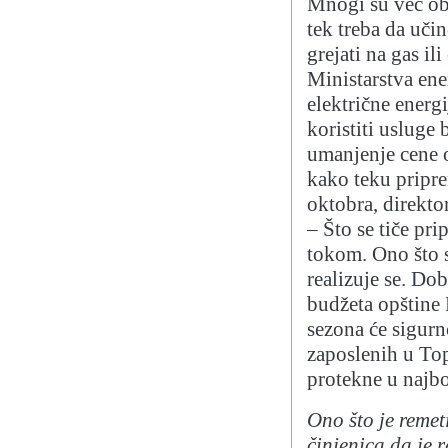
Mnogi su već obe
tek treba da uči
grejati na gas il
Ministarstva ene
električne energi
koristiti usluge
umanjenje cene 
kako teku pripre
oktobra, direkto
– Što se tiče pr
tokom. Ono što 
realizuje se. Do
budžeta opštine 
sezona će sigurn
zaposlenih u Top
protekne u najbo
Ono što je remet
činjenica da je 