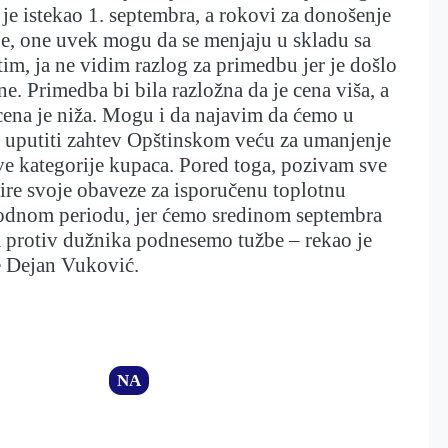
k je istekao 1. septembra, a rokovi za donošenje
je, one uvek mogu da se menjaju u skladu sa
m, ja ne vidim razlog za primedbu jer je došlo
e. Primedba bi bila razložna da je cena viša, a
cena je niža. Mogu i da najavim da ćemo u
e uputiti zahtev Opštinskom veću za umanjenje
e kategorije kupaca. Pored toga, pozivam sve
ire svoje obaveze za isporučenu toplotnu
hodnom periodu, jer ćemo sredinom septembra
a protiv dužnika podnesemo tužbe – rekao je
e Dejan Vuković.
NA