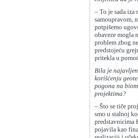
– To je sada iza
samoupravom, na
potpišemo ugovo
obaveze mogla n
problem zbog ne
predstojeću grej
pritekla u pomoć
Bila je najavljen
korišćenju geote
pogona na bioma
projektima?
– Što se tiče pro
smo u stalnoj ko
predstavnicima 
pojavila kao fin
realizaciji i oč