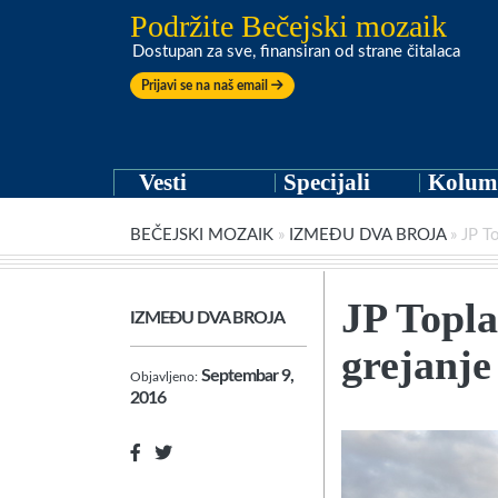
Podržite Bečejski mozaik
Dostupan za sve, finansiran od strane čitalaca
Prijavi se na naš email
Vesti
Specijali
Kolum
BEČEJSKI MOZAIK
»
IZMEĐU DVA BROJA
»
JP To
JP Topla
IZMEĐU DVA BROJA
grejanje
Septembar 9,
Objavljeno:
2016