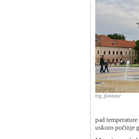
trg_fontane
pad temperature n
uskoro počinje g