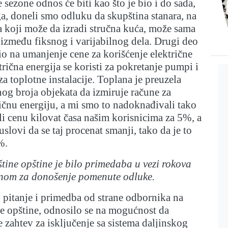
e sezone odnos će biti kao što je bio i do sada,
a, doneli smo odluku da skupština stanara, na
 koji može da izradi stručna kuća, može sama
između fiksnog i varijabilnog dela. Drugi deo
o na umanjenje cene za korišćenje električne
trična energija se koristi za pokretanje pumpi i
a toplotne instalacije. Toplana je preuzela
og broja objekata da izmiruje račune za
ičnu energiju, a mi smo to nadoknađivali tako
i cenu kilovat časa našim korisnicima za 5%, a
 uslovi da se taj procenat smanji, tako da je to
%.
tine opštine je bilo primedaba u vezi rokova
nom za donošenje pomenute odluke.
o pitanje i primedba od strane odbornika na
e opštine, odnosilo se na mogućnost da
 zahtev za isključenje sa sistema daljinskog