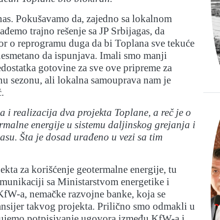
 nas. Pokušavamo da, zajedno sa lokalnom
đemo trajno rešenje sa JP Srbijagas, da
r o reprogramu duga da bi Toplana sve tekuće
esmetano da ispunjava. Imali smo manji
dostatka gotovine za sve ove pripreme za
nu sezonu, ali lokalna samouprava nam je
.
a i realizacija dva projekta Toplane, a reč je o
rmalne energije u sistemu daljinskog grejanja i
su. Šta je dosad urađeno u vezi sa tim
jekta za korišćenje geotermalne energije, tu
munikaciji sa Ministarstvom energetike i
KfW-a, nemačke razvojne banke, koja se
ansijer takvog projekta. Prilično smo odmakli u
ekujemo potpisivanje ugovora između KfW-a i