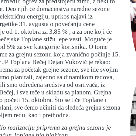
zbedili ogrev za predstojeću zimu, a neki to
ne. Deo njih će domaćinstva naredne sezone
i električnu energiju, uprkos najavi iz
rgetike 31. avgusta o povećanju cene
je od 1. oktobra za 3,85 % , a za one koji će
 bečejske Toplane stižu lepe vesti. Moguće je
od 5% za sve kategorije korisnika. O tome
me za grejnu sezonu koja zvanično počinje 15.
r JP Toplana Bečej Dejan Vuković je rekao:
iprema za početak grejne sezone, sve ide svojim
smo planirali, zajedno sa dinamikom radova,
bili smo određena sredstva od osnivača, iz
Bečej, i sve teče u skladu sa planom. Grejna
o početi 15. oktobra. Što se tiče Toplane i
lani, sve ćemo učiniti da sledeća grejna sezona
ljem redu, kao i prethodna.
ilo realizaciju priprema za grejnu sezonu je
račun Toplane bio blokiran.