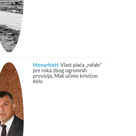
Monarhisti:
Vlast plaća „rafale“
pre roka zbog ogromnih
provizija, Mali učinio krivično
delo