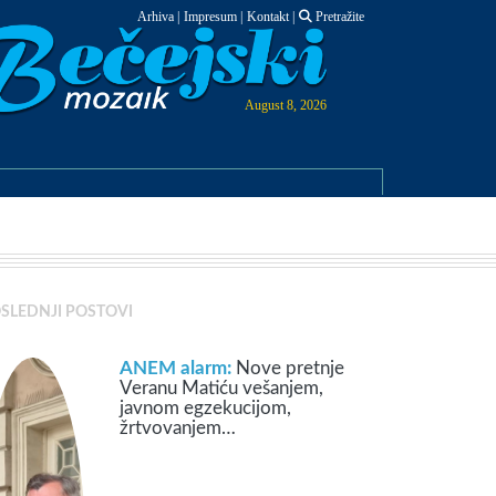
Arhiva
|
Impresum
|
Kontakt
|
Pretražite
August 8, 2026
SLEDNJI POSTOVI
ANEM alarm:
Nove pretnje
Veranu Matiću vešanjem,
javnom egzekucijom,
žrtvovanjem…