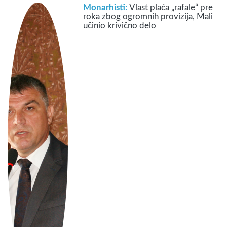
Monarhisti:
Vlast plaća „rafale“ pre
roka zbog ogromnih provizija, Mali
učinio krivično delo