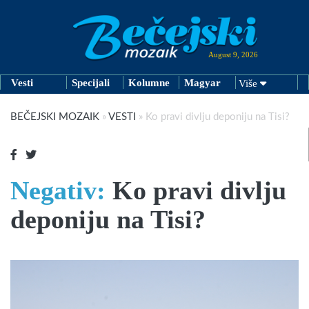
August 9, 2026
Vesti
Specijali
Kolumne
Magyar
Više
BEČEJSKI MOZAIK
»
VESTI
»
Ko pravi divlju deponiju na Tisi?
Negativ:
Ko pravi divlju
deponiju na Tisi?