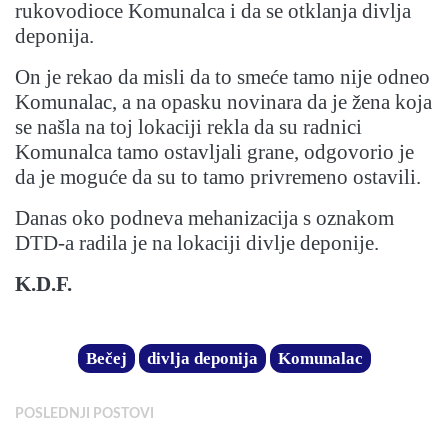
rukovodioce Komunalca i da se otklanja divlja
deponija.
On je rekao da misli da to smeće tamo nije odneo
Komunalac, a na opasku novinara da je žena koja
se našla na toj lokaciji rekla da su radnici
Komunalca tamo ostavljali grane, odgovorio je
da je moguće da su to tamo privremeno ostavili.
Danas oko podneva mehanizacija s oznakom
DTD-a radila je na lokaciji divlje deponije.
K.D.F.
Bečej
divlja deponija
Komunalac
POSLEDNJI POSTOVI