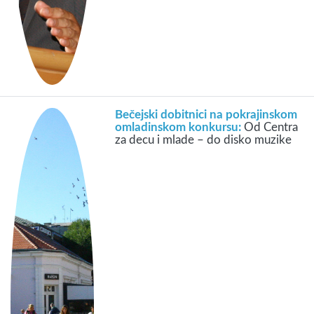
Bečejski dobitnici na pokrajinskom
omladinskom konkursu:
Od Centra
za decu i mlade – do disko muzike