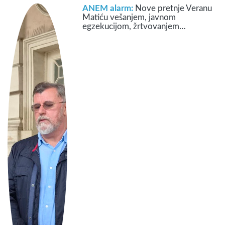
ANEM alarm:
Nove pretnje Veranu
Matiću vešanjem, javnom
egzekucijom, žrtvovanjem…