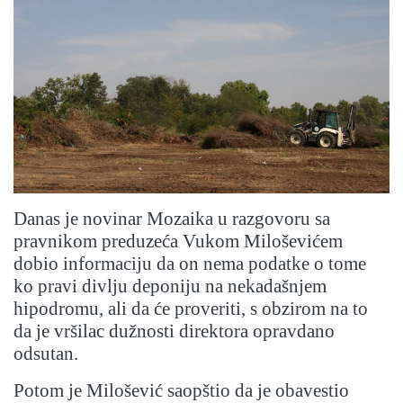
Danas je novinar Mozaika u razgovoru sa
pravnikom preduzeća Vukom Miloševićem
dobio informaciju da on nema podatke o tome
ko pravi divlju deponiju na nekadašnjem
hipodromu, ali da će proveriti, s obzirom na to
da je vršilac dužnosti direktora opravdano
odsutan.
Potom je Milošević saopštio da je obavestio