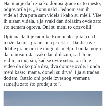
Na pitanje da li zna ko donosi grane na to mesto,
odgovorila je: „Komunalci. Jednom sam ih
videla i dva puta sam videla i kako su mleli. Više
ih nisam videla, a ja svaki dan dolazim ovde zato
što nemam ogreva. Oni su meni to dozvolili“.
Upitana da li je radnike Komunalca pitala da li
može da nosi grane, ona je rekla: „Da. Jer ove
deblje grane oni ne mogu da melju. I onda mogu
da to nosim. Ja svaki dan dolazim, sad ih ne
vidim, a moj sin, kad se ovde šetao, on ih je
video da oko pola dva, dva donose ovde. I onda
meni kaže: ’mama, doneli su drva’. I ja sutradan
dođem. Ostalo oni posle izvesnog vremena
samelju zato što prodaju to“.