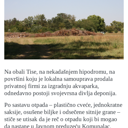
Na obali Tise, na nekadašnjem hipodromu, na
površini koju je lokalna samouprava prodala
privatnoj firmi za izgradnju akvaparka,
odnedavno postoji svojevrsna divlja deponija.
Po sastavu otpada – plastično cveće, jednokratne
saksije, osušene biljke i odsečene sitnije grane –
stiče se utisak da je reč o otpadu koji bi mogao
da nastane u Javnom preduzeću Komunalac.