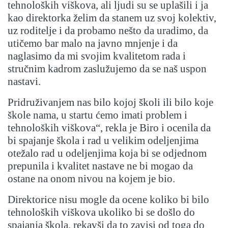
tehnoloških viškova, ali ljudi su se uplašili i ja
kao direktorka želim da stanem uz svoj kolektiv,
uz roditelje i da probamo nešto da uradimo, da
utičemo bar malo na javno mnjenje i da
naglasimo da mi svojim kvalitetom rada i
stručnim kadrom zaslužujemo da se naš uspon
nastavi.
Pridruživanjem nas bilo kojoj školi ili bilo koje
škole nama, u startu ćemo imati problem i
tehnoloških viškova“, rekla je Biro i ocenila da
bi spajanje škola i rad u velikim odeljenjima
otežalo rad u odeljenjima koja bi se odjednom
prepunila i kvalitet nastave ne bi mogao da
ostane na onom nivou na kojem je bio.
Direktorice nisu mogle da ocene koliko bi bilo
tehnoloških viškova ukoliko bi se došlo do
spajanja škola, rekavši da to zavisi od toga do