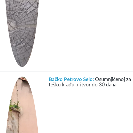
Bačko Petrovo Selo:
Osumnjičenoj za
tešku krađu pritvor do 30 dana