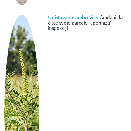
Uništavanje ambrozije:
Građani da
čiste svoje parcele i „pomažu“
inspekciji