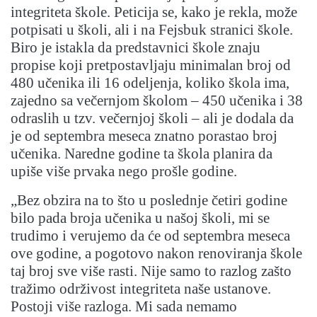
integriteta škole. Peticija se, kako je rekla, može
potpisati u školi, ali i na Fejsbuk stranici škole.
Biro je istakla da predstavnici škole znaju
propise koji pretpostavljaju minimalan broj od
480 učenika ili 16 odeljenja, koliko škola ima,
zajedno sa večernjom školom – 450 učenika i 38
odraslih u tzv. večernjoj školi – ali je dodala da
je od septembra meseca znatno porastao broj
učenika. Naredne godine ta škola planira da
upiše više prvaka nego prošle godine.
„Bez obzira na to što u poslednje četiri godine
bilo pada broja učenika u našoj školi, mi se
trudimo i verujemo da će od septembra meseca
ove godine, a pogotovo nakon renoviranja škole
taj broj sve više rasti. Nije samo to razlog zašto
tražimo održivost integriteta naše ustanove.
Postoji više razloga. Mi sada nemamo