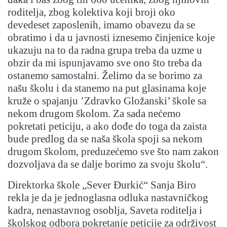
roditelja, zbog kolektiva koji broji oko
devedeset zaposlenih, imamo obavezu da se
obratimo i da u javnosti iznesemo činjenice koje
ukazuju na to da radna grupa treba da uzme u
obzir da mi ispunjavamo sve ono što treba da
ostanemo samostalni. Želimo da se borimo za
našu školu i da stanemo na put glasinama koje
kruže o spajanju ’Zdravko Gložanski’ škole sa
nekom drugom školom. Za sada nećemo
pokretati peticiju, a ako dođe do toga da zaista
bude predlog da se naša škola spoji sa nekom
drugom školom, preduzećemo sve što nam zakon
dozvoljava da se dalje borimo za svoju školu“.
Direktorka škole „Sever Đurkić“ Sanja Biro
rekla je da je jednoglasna odluka nastavničkog
kadra, nenastavnog osoblja, Saveta roditelja i
školskog odbora pokretanje peticije za održivost