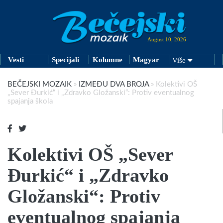
August 10, 2026
Vesti
Specijali
Kolumne
Magyar
Više
BEČEJSKI MOZAIK
»
IZMEĐU DVA BROJA
»
Kolektivi OŠ
„Sever Đurkić“ i „Zdravko Gložanski“: Protiv eventualnog
spajanja škola
Kolektivi OŠ „Sever
Đurkić“ i „Zdravko
Gložanski“: Protiv
eventualnog spajanja