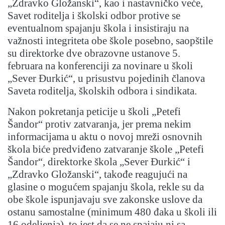
„Zdravko Gložanski“, kao i nastavničko veće,
Savet roditelja i školski odbor protive se
eventualnom spajanju škola i insistiraju na
važnosti integriteta obe škole posebno, saopštile
su direktorke dve obrazovne ustanove 5.
februara na konferenciji za novinare u školi
„Sever Đurkić“, u prisustvu pojedinih članova
Saveta roditelja, školskih odbora i sindikata.
Nakon pokretanja peticije u školi „Petefi
Šandor“ protiv zatvaranja, jer prema nekim
informacijama u aktu o novoj mreži osnovnih
škola biće predviđeno zatvaranje škole „Petefi
Šandor“, direktorke škola „Sever Đurkić“ i
„Zdravko Gložanski“, takođe reagujući na
glasine o mogućem spajanju škola, rekle su da
obe škole ispunjavaju sve zakonske uslove da
ostanu samostalne (minimum 480 đaka u školi ili
16 odeljenja), to jest da se ne spajaju ni sa