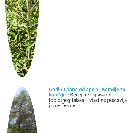
Godinu dana od apela „Komšije za
komšije“:
Bečej bez spasa od
toplotnog talasa – vlast ne postavlja
javne česme