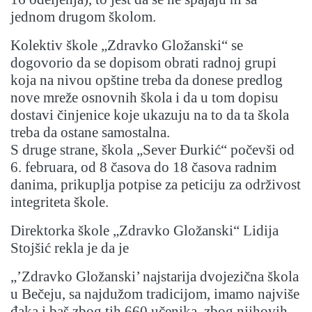
jednom drugom školom.
Kolektiv škole „Zdravko Gložanski“ se
dogovorio da se dopisom obrati radnoj grupi
koja na nivou opštine treba da donese predlog
nove mreže osnovnih škola i da u tom dopisu
dostavi činjenice koje ukazuju na to da ta škola
treba da ostane samostalna.
S druge strane, škola „Sever Đurkić“ počevši od
6. februara, od 8 časova do 18 časova radnim
danima, prikuplja potpise za peticiju za održivost
integriteta škole.
Direktorka škole „Zdravko Gložanski“ Lidija
Stojšić rekla je da je
„’Zdravko Gložanski’ najstarija dvojezična škola
u Bečeju, sa najdužom tradicijom, imamo najviše
đaka i baš zbog tih 660 učenika, zbog njihovih