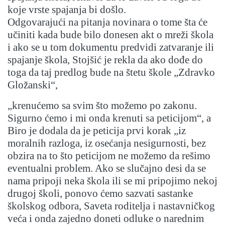
koje vrste spajanja bi došlo.
Odgovarajući na pitanja novinara o tome šta će
učiniti kada bude bilo donesen akt o mreži škola
i ako se u tom dokumentu predvidi zatvaranje ili
spajanje škola, Stojšić je rekla da ako dođe do
toga da taj predlog bude na štetu škole „Zdravko
Gložanski“,
„krenućemo sa svim što možemo po zakonu.
Sigurno ćemo i mi onda krenuti sa peticijom“, a
Biro je dodala da je peticija prvi korak „iz
moralnih razloga, iz osećanja nesigurnosti, bez
obzira na to što peticijom ne možemo da rešimo
eventualni problem. Ako se slučajno desi da se
nama pripoji neka škola ili se mi pripojimo nekoj
drugoj školi, ponovo ćemo sazvati sastanke
školskog odbora, Saveta roditelja i nastavničkog
veća i onda zajedno doneti odluke o narednim