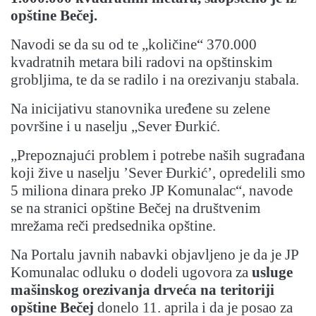
opštine Bečej.
Navodi se da su od te „količine“ 370.000
kvadratnih metara bili radovi na opštinskim
grobljima, te da se radilo i na orezivanju stabala.
Na inicijativu stanovnika uređene su zelene
površine i u naselju „Sever Đurkić.
„Prepoznajući problem i potrebe naših sugrađana
koji žive u naselju ’Sever Đurkić’, opredelili smo
5 miliona dinara preko JP Komunalac“, navode
se na stranici opštine Bečej na društvenim
mrežama reči predsednika opštine.
Na Portalu javnih nabavki objavljeno je da je JP
Komunalac odluku o dodeli ugovora za
usluge
mašinskog orezivanja drveća
na teritoriji
opštine Bečej
donelo 11. aprila i da je posao za