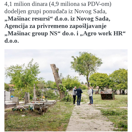
4,1 milion dinara (4,9 miliona sa PDV-om)
dodeljen grupi ponuđača iz Novog Sada,
„Mašinac resursi“ d.o.o. iz Novog Sada,
Agencija za privremeno zapošljavanje
„Mašinac group NS“ do.o. i „Agro work HR“
d.o.o.