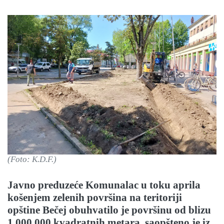
(Foto: K.D.F.)
Javno preduzeće Komunalac u toku aprila
košenjem zelenih površina na teritoriji
opštine Bečej obuhvatilo je površinu od blizu
1.000.000 kvadratnih metara, saopšteno je iz