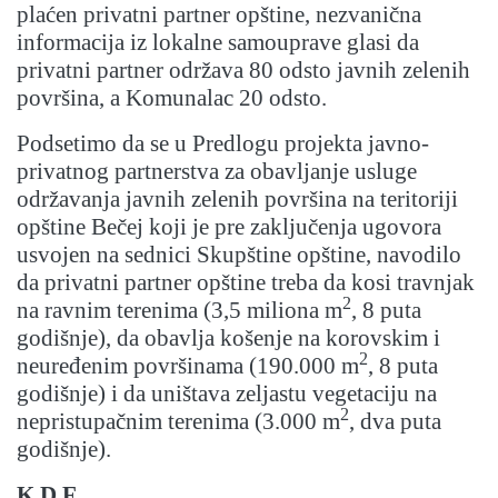
plaćen privatni partner opštine, nezvanična
informacija iz lokalne samouprave glasi da
privatni partner održava 80 odsto javnih zelenih
površina, a Komunalac 20 odsto.
Podsetimo da se u Predlogu projekta javno-
privatnog partnerstva za obavljanje usluge
održavanja javnih zelenih površina na teritoriji
opštine Bečej koji je pre zaključenja ugovora
usvojen na sednici Skupštine opštine, navodilo
da privatni partner opštine treba da kosi travnjak
2
na ravnim terenima (3,5 miliona m
, 8 puta
godišnje), da obavlja košenje na korovskim i
2
neuređenim površinama (190.000 m
, 8 puta
godišnje) i da uništava zeljastu vegetaciju na
2
nepristupačnim terenima (3.000 m
, dva puta
godišnje).
K.D.F.