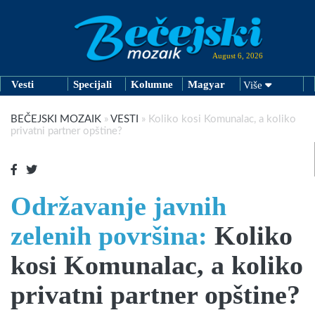
August 6, 2026
Vesti
Specijali
Kolumne
Magyar
Više
BEČEJSKI MOZAIK
»
VESTI
»
Koliko kosi Komunalac, a koliko
privatni partner opštine?
Održavanje javnih
zelenih površina:
Koliko
kosi Komunalac, a koliko
privatni partner opštine?