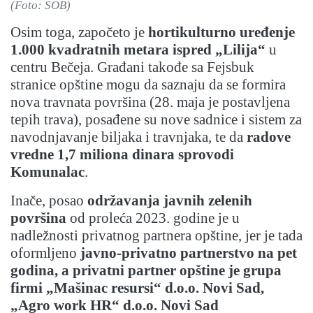
(Foto: SOB)
Osim toga, započeto je
hortikulturno uređenje
1.000 kvadratnih metara ispred „Lilija“
u
centru Bečeja. Građani takođe sa Fejsbuk
stranice opštine mogu da saznaju da se formira
nova travnata površina (28. maja je postavljena
tepih trava), posađene su nove sadnice i sistem za
navodnjavanje biljaka i travnjaka, te da
radove
vredne 1,7 miliona dinara sprovodi
Komunalac
.
Inače, posao
održavanja javnih zelenih
površina
od proleća 2023. godine je u
nadležnosti privatnog partnera opštine, jer je tada
oformljeno
javno-privatno partnerstvo na pet
godina, a privatni partner opštine je grupa
firmi „Mašinac resursi“ d.o.o. Novi Sad,
„Agro work HR“ d.o.o. Novi Sad