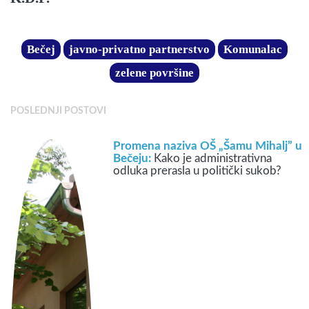
Bečej
javno-privatno partnerstvo
Komunalac
zelene površine
POSLEDNJI POSTOVI
Promena naziva OŠ „Šamu Mihalj” u
Bečeju:
Kako je administrativna
odluka prerasla u politički sukob?