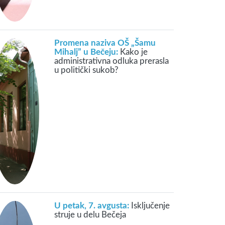
Promena naziva OŠ „Šamu
Mihalj” u Bečeju:
Kako je
administrativna odluka prerasla
u politički sukob?
U petak, 7. avgusta:
Isključenje
struje u delu Bečeja