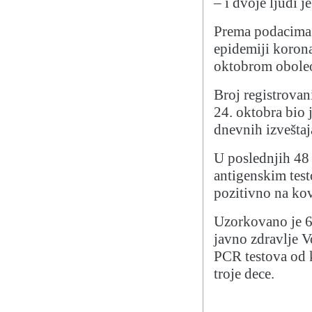
– i dvoje ljudi 
Prema podacima I
epidemiji korona
oktobrom oboleo
Broj registrovan
24. oktobra bio j
dnevnih izveštaj
U poslednjih 48
antigenskim test
pozitivno na kov
Uzorkovano je 68
javno zdravlje Vo
PCR testova od 
troje dece.