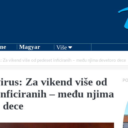
ne
Magyar
Više
: Za vikend više od pedeset inficiranih – među njima devetoro dece
rus: Za vikend više od
PO
inficiranih – među njima
 dece