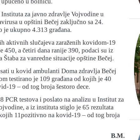
je upućeno u bolnicu.
nstituta za javno zdravlje Vojvodine u
virusa u opštini Bečej zaključno sa 24.
 je ukupno 4.313 građana.
ih aktivnih slučajeva zaraženih kovidom-19
e 450, a četiri dana ranije 390, podaci su iz
a Štaba za vanredne situacije opštine Bečej.
 sati u kovid ambulanti Doma zdravlja Bečej
om testirano je 109 građana od kojih je 40
id-19 – od tog broja šestoro dece.
 PCR testova i poslato na analizu u Institut za
jvodine, a iz instituta stiglo je 65 rezultata
kojih 11pozitivno na kovid-19 – od tog broja
B.M.