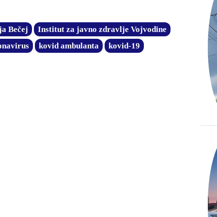
ja Bečej
Institut za javno zdravlje Vojvodine
onavirus
kovid ambulanta
kovid-19