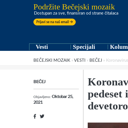
Podržite Bečejski mozaik
Dostupan za sve, finansiran od strane čitalaca
Prijavi se na naš email
Vesti
Specijali
Kolum
BEČEJSKI MOZAIK
»
VESTI
»
BEČEJ
»
Koronavirus
Koronavi
BEČEJ
pedeset 
Oktobar 25,
Objavljeno:
devetoro
2021