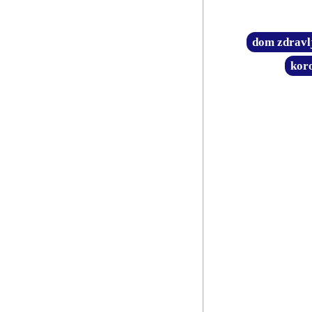
dom zdravl
kor