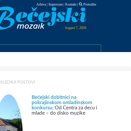
Arhiva
|
Impresum
|
Kontakt
|
Pretražite
August 7, 2026
SLEDNJI POSTOVI
Bečejski dobitnici na
pokrajinskom omladinskom
konkursu:
Od Centra za decu i
mlade – do disko muzike