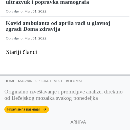
ultrazvuk i popravka mamografa
Objavljeno:
Mart 31, 2022
Kovid ambulanta od aprila radi u glavnoj
zgradi Doma zdravlja
Objavljeno:
Mart 31, 2022
Kretanje
Stariji članci
članaka
HOME
MAGYAR
SPECIJALI
VESTI
KOLUMNE
Originalno izveštavanje i pronicljive analize, direktno
od Bečejskog mozaika svakog ponedeljka
Prijavi se na naš email
ARHIVA