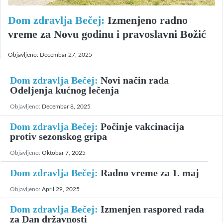
Dom zdravlja Bečej:
Izmenjeno radno
vreme za Novu godinu i pravoslavni Božić
Objavljeno:
Decembar 27, 2025
Dom zdravlja Bečej:
Novi način rada
Odeljenja kućnog lečenja
Objavljeno:
Decembar 8, 2025
Dom zdravlja Bečej:
Počinje vakcinacija
protiv sezonskog gripa
Objavljeno:
Oktobar 7, 2025
Dom zdravlja Bečej:
Radno vreme za 1. maj
Objavljeno:
April 29, 2025
Dom zdravlja Bečej:
Izmenjen raspored rada
za Dan državnosti