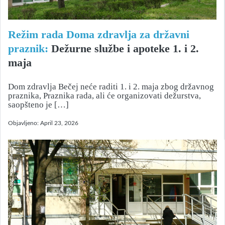
Režim rada Doma zdravlja za državni
praznik:
Dežurne službe i apoteke 1. i 2.
maja
Dom zdravlja Bečej neće raditi 1. i 2. maja zbog državnog
praznika, Praznika rada, ali će organizovati dežurstva,
saopšteno je […]
Objavljeno:
April 23, 2026