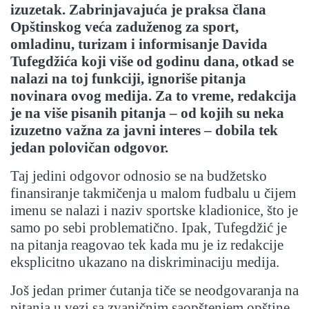
izuzetak. Zabrinjavajuća je praksa člana
Opštinskog veća zaduženog za sport,
omladinu, turizam i informisanje Davida
Tufegdžića koji više od godinu dana, otkad se
nalazi na toj funkciji, ignoriše pitanja
novinara ovog medija. Za to vreme, redakcija
je na više pisanih pitanja – od kojih su neka
izuzetno važna za javni interes – dobila tek
jedan polovičan odgovor.
Taj jedini odgovor odnosio se na budžetsko
finansiranje takmičenja u malom fudbalu u čijem
imenu se nalazi i naziv sportske kladionice, što je
samo po sebi problematično. Ipak, Tufegdžić je
na pitanja reagovao tek kada mu je iz redakcije
eksplicitno ukazano na diskriminaciju medija.
Još jedan primer ćutanja tiče se neodgovaranja na
pitanja u vezi sa zvaničnim saopštenjem opštine