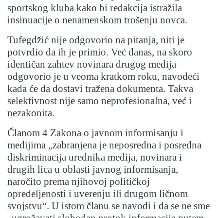
sportskog kluba kako bi redakcija istražila
insinuacije o nenamenskom trošenju novca.
Tufegdžić nije odgovorio na pitanja, niti je
potvrdio da ih je primio. Već danas, na skoro
identičan zahtev novinara drugog medija –
odgovorio je u veoma kratkom roku, navodeći
kada će da dostavi tražena dokumenta. Takva
selektivnost nije samo neprofesionalna, već i
nezakonita.
Članom 4 Zakona o javnom informisanju i
medijima „zabranjena je neposredna i posredna
diskriminacija urednika medija, novinara i
drugih lica u oblasti javnog informisanja,
naročito prema njihovoj političkoj
opredeljenosti i uverenju ili drugom ličnom
svojstvu“. U istom članu se navodi i da se ne sme
„ugrožavati slobodan protok informacija putem