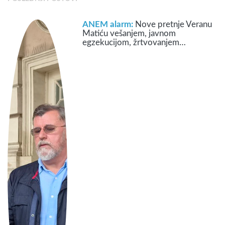
ANEM alarm:
Nove pretnje Veranu
Matiću vešanjem, javnom
egzekucijom, žrtvovanjem…