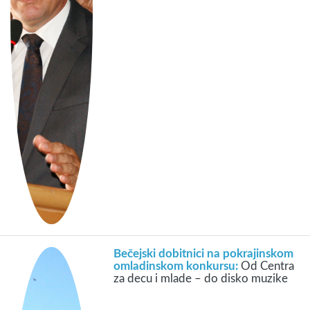
Bečejski dobitnici na pokrajinskom
omladinskom konkursu:
Od Centra
za decu i mlade – do disko muzike