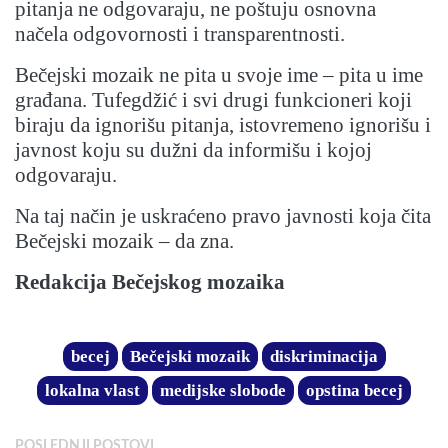
pitanja ne odgovaraju, ne poštuju osnovna
načela odgovornosti i transparentnosti.
Bečejski mozaik ne pita u svoje ime – pita u ime
građana. Tufegdžić i svi drugi funkcioneri koji
biraju da ignorišu pitanja, istovremeno ignorišu i
javnost koju su dužni da informišu i kojoj
odgovaraju.
Na taj način je uskraćeno pravo javnosti koja čita
Bečejski mozaik – da zna.
Redakcija Bečejskog mozaika
becej
Bečejski mozaik
diskriminacija
lokalna vlast
medijske slobode
opstina becej
POSLEDNJI POSTOVI