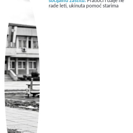
socijalnu zaštitu:
Pratioci i dalje ne
rade leti, ukinuta pomoć starima