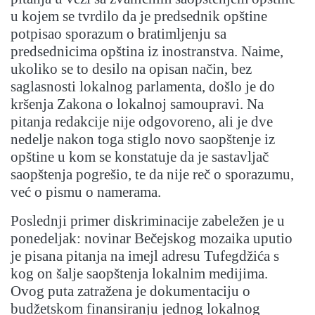
u kojem se tvrdilo da je predsednik opštine
potpisao sporazum o bratimljenju sa
predsednicima opština iz inostranstva. Naime,
ukoliko se to desilo na opisan način, bez
saglasnosti lokalnog parlamenta, došlo je do
kršenja Zakona o lokalnoj samoupravi. Na
pitanja redakcije nije odgovoreno, ali je dve
nedelje nakon toga stiglo novo saopštenje iz
opštine u kom se konstatuje da je sastavljač
saopštenja pogrešio, te da nije reč o sporazumu,
već o pismu o namerama.
Poslednji primer diskriminacije zabeležen je u
ponedeljak: novinar Bečejskog mozaika uputio
je pisana pitanja na imejl adresu Tufegdžića s
kog on šalje saopštenja lokalnim medijima.
Ovog puta zatražena je dokumentaciju o
budžetskom finansiranju jednog lokalnog