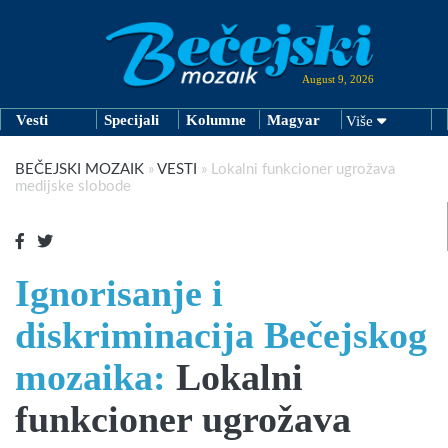
August 9, 2026
Vesti
Specijali
Kolumne
Magyar
Više
BEČEJSKI MOZAIK
»
VESTI
»
Lokalni funkcioner ugrožava
medijske slobode
Ignorisanje i
diskriminacija Bečejskog
mozaika:
Lokalni
funkcioner ugrožava