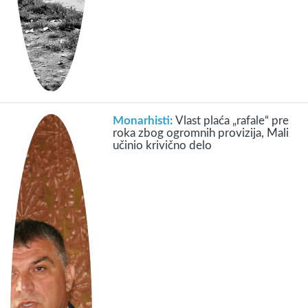
Monarhisti:
Vlast plaća „rafale“ pre
roka zbog ogromnih provizija, Mali
učinio krivično delo