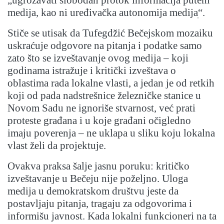
medija, kao ni uređivačka autonomija medijaׅ“.
Stiče se utisak da Tufegdžić Bečejskom mozaiku
uskraćuje odgovore na pitanja i podatke samo
zato što se izveštavanje ovog medija – koji
godinama istražuje i kritički izveštava o
oblastima rada lokalne vlasti, a jedan je od retkih
koji od pada nadstrešnice železničke stanice u
Novom Sadu ne ignoriše stvarnost, već prati
proteste građana i u koje građani očigledno
imaju poverenja – ne uklapa u sliku koju lokalna
vlast želi da projektuje.
Ovakva praksa šalje jasnu poruku: kritičko
izveštavanje u Bečeju nije poželjno. Uloga
medija u demokratskom društvu jeste da
postavljaju pitanja, tragaju za odgovorima i
informišu javnost. Kada lokalni funkcioneri na ta