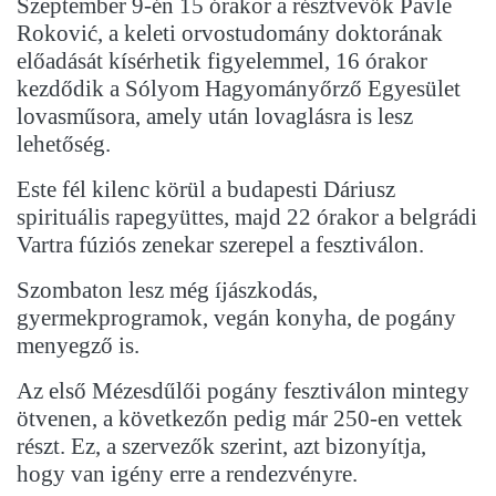
Szeptember 9-én 15 órakor a résztvevők Pavle
Roković, a keleti orvostudomány doktorának
előadását kísérhetik figyelemmel, 16 órakor
kezdődik a Sólyom Hagyományőrző Egyesület
lovasműsora, amely után lovaglásra is lesz
lehetőség.
Este fél kilenc körül a budapesti Dáriusz
spirituális rapegyüttes, majd 22 órakor a belgrádi
Vartra fúziós zenekar szerepel a fesztiválon.
Szombaton lesz még íjászkodás,
gyermekprogramok, vegán konyha, de pogány
menyegző is.
Az első Mézesdűlői pogány fesztiválon mintegy
ötvenen, a következőn pedig már 250-en vettek
részt. Ez, a szervezők szerint, azt bizonyítja,
hogy van igény erre a rendezvényre.