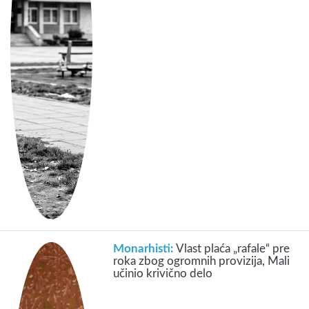
Monarhisti:
Vlast plaća „rafale“ pre
roka zbog ogromnih provizija, Mali
učinio krivično delo