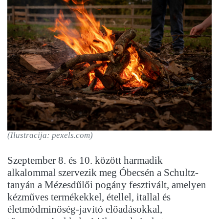
(Ilustracija: pexels.com)
Szeptember 8. és 10. között harmadik
alkalommal szervezik meg Óbecsén a Schultz-
tanyán a Mézesdűlői pogány fesztivált, amelyen
kézműves termékekkel, étellel, itallal és
életmódminőség-javító előadásokkal,