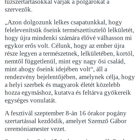
tűzszertartásokkal várják a polgárokat a
szervezők.
„Azon dolgozunk lelkes csapatunkkal, hogy
felelevenítsük őseink természettisztelő lelkületét,
hogy újra mindenki számára élővé válhasson mi
egykor erős volt. Célunk, hogy az ember újra
része legyen a természetnek, lelkületében, kortól,
nemtől függetlenül, mint egy nagy ősi család,
mint ahogy őseink idejében volt“, áll a
rendezvény bejelentőjében, amelynek célja, hogy
a helyi szerbek és magyarok életét közelebb
hozza egymáshoz, kutatva és feltárva gyökereik
egységes vonulatát.
A fesztivál szeptember 8-án 16 órakor pogány
szertartással kezdődik, amelyet Szemző Gábor
ceremóniamester vezet.