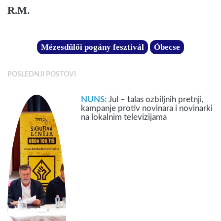
R.M.
Mézesdűlői pogány fesztivál
Óbecse
POSLEDNJI POSTOVI
NUNS:
Jul – talas ozbiljnih pretnji,
kampanje protiv novinara i novinarki
na lokalnim televizijama