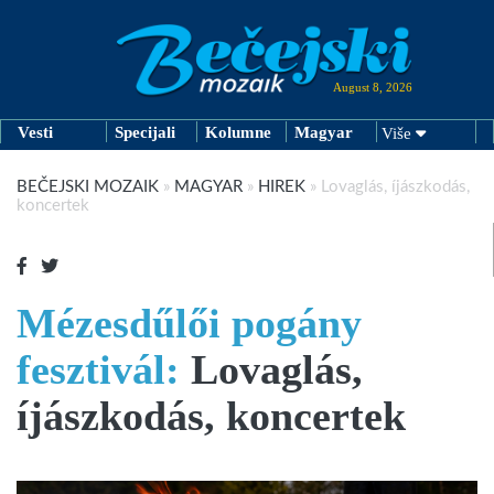
August 8, 2026
Vesti
Specijali
Kolumne
Magyar
Više
BEČEJSKI MOZAIK
»
MAGYAR
»
HIREK
»
Lovaglás, íjászkodás,
koncertek
Mézesdűlői pogány
fesztivál:
Lovaglás,
íjászkodás, koncertek