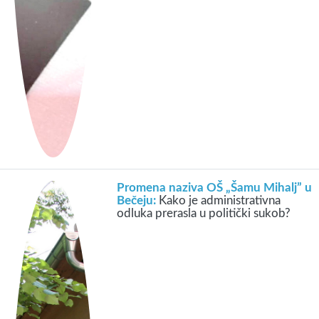
Promena naziva OŠ „Šamu Mihalj” u
Bečeju:
Kako je administrativna
odluka prerasla u politički sukob?