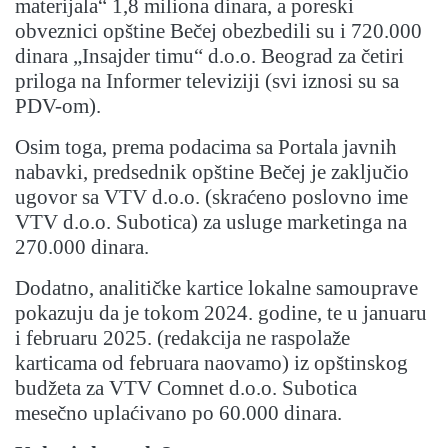
materijala“ 1,8 miliona dinara, a poreski
obveznici opštine Bečej obezbedili su i 720.000
dinara „Insajder timu“ d.o.o. Beograd
za četiri
priloga na Informer televiziji (svi iznosi su sa
PDV-om).
Osim toga, prema podacima sa Portala javnih
nabavki, predsednik opštine Bečej je zaključio
ugovor sa VTV d.o.o. (skraćeno poslovno ime
VTV d.o.o. Subotica) za usluge marketinga na
270.000 dinara.
Dodatno, analitičke kartice lokalne samouprave
pokazuju da je tokom 2024. godine, te u januaru
i februaru 2025. (redakcija ne raspolaže
karticama od februara naovamo) iz opštinskog
budžeta za VTV Comnet d.o.o. Subotica
mesečno uplaćivano po 60.000 dinara.