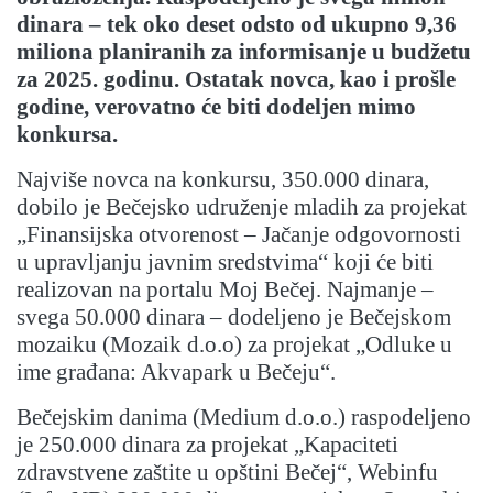
dinara – tek oko deset odsto od ukupno 9,36
miliona planiranih za informisanje u budžetu
za 2025. godinu.
Ostatak novca, kao i prošle
godine, verovatno će biti dodeljen mimo
konkursa.
Najviše novca na konkursu, 350.000 dinara,
dobilo je Bečejsko udruženje mladih za projekat
„Finansijska otvorenost – Jačanje odgovornosti
u upravljanju javnim sredstvima“ koji će biti
realizovan na portalu Moj Bečej. Najmanje –
svega 50.000 dinara – dodeljeno je Bečejskom
mozaiku (Mozaik d.o.o) za projekat „Odluke u
ime građana: Akvapark u Bečeju“.
Bečejskim danima (Medium d.o.o.) raspodeljeno
je 250.000 dinara za projekat „Kapaciteti
zdravstvene zaštite u opštini Bečej“, Webinfu