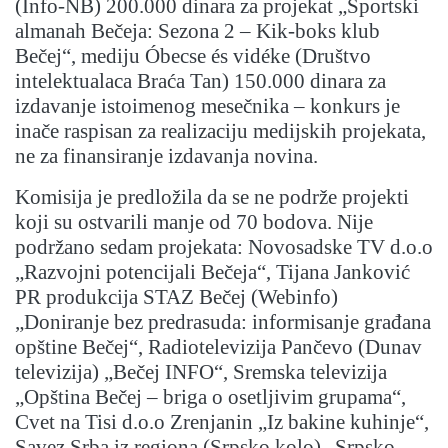
(Info-NB) 200.000 dinara za projekat „Sportski
almanah Bečeja: Sezona 2 – Kik-boks klub
Bečej“, mediju Óbecse és vidéke (Društvo
intelektualaca Braća Tan) 150.000 dinara za
izdavanje istoimenog mesečnika – konkurs je
inače raspisan za realizaciju medijskih projekata,
ne za finansiranje izdavanja novina.
Komisija je predložila da se ne podrže projekti
koji su ostvarili manje od 70 bodova. Nije
podržano sedam projekata: Novosadske TV d.o.o
„Razvojni potencijali Bečeja“, Tijana Janković
PR produkcija STAZ Bečej (Webinfo)
„Doniranje bez predrasuda: informisanje građana
opštine Bečej“, Radiotelevizija Pančevo (Dunav
televizija) „Bečej INFO“, Sremska televizija
„Opština Bečej – briga o osetljivim grupama“,
Cvet na Tisi d.o.o Zrenjanin „Iz bakine kuhinje“,
Savez Srba iz regiona (Srpsko kolo) „Srpsko