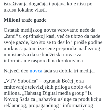
istraživanja događaja i pojava koje nisu po
ukusu lokalne vlasti.
Milioni traže gazde
Ostatak medijskog novca verovatno neće da
„čami“ u opštinskoj kasi, već će ubrzo da nađe
svoje gazde, kao što se to desilo i prošle godine
uprkos šapatom izrečene preporuke nadležnog
ministarstva da se budžetski novac za
informisanje rasporedi na konkursima.
Najveći deo
novca
tada su dobila tri medija.
„VTV Subotica“ – ogranak Bečej
je
za
emitovanje televizijskih priloga dobio 4,4
miliona, „Hahstag Digital media group“
iz
Novog Sada za „nabavku usluge za produkciju
reklamnog, propagandnog i informativnog