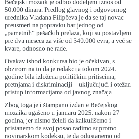
Bečejski mozaik je odbio dodeljeni iznos od
50.000 dinara. Predlog glavnog i odgovornog
urednika Vladana Filipčeva je da se taj novac
preusmeri na popravku bar jednog od
„pametnih“ pešačkih prelaza, koji su postavljeni
pre dva meseca za više od 340.000 evra, a već se
kvare, odnosno ne rade.
Ovakav ishod konkursa bio je očekivan, s
obzirom na to da je redakcija tokom 2024.
godine bila izložena političkim pritiscima,
pretnjama i diskriminaciji – uključujući i otežan
pristup informacijama od javnog značaja.
Zbog toga je i štampano izdanje Bečejskog
mozaika ugašeno u januaru 2025. nakon 27
godina, jer nismo želeli da kalkulišemo i
pristanemo da svoj posao radimo suprotno
novinarskom kodeksu, te da odustanemo od