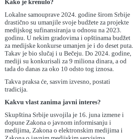
Kako je krenulo?
Lokalne samouprave 2024. godine širom Srbije
drastično su umanjile svoje budžete za projekte
medijskog sufinansiranja u odnosu na 2023.
godinu. U nekim gradovima i opštinama budžet
za medijske konkurse umanjen je i do deset puta.
Takav je bio slučaj i u Bečeju. Do 2024. godine,
mediji su konkurisali za 9 miliona dinara, a od
tada do danas za oko 10 odsto tog iznosa.
Takva praksa će, sasvim izvesno, postati
tradicija.
Kakvu vlast zanima javni interes?
Skupština Srbije usvojila je 16. juna izmene i
dopune Zakona o javnom informisanju i
medijima, Zakona o elektronskim medijima i
Zakona o javnim medijskim servisima.