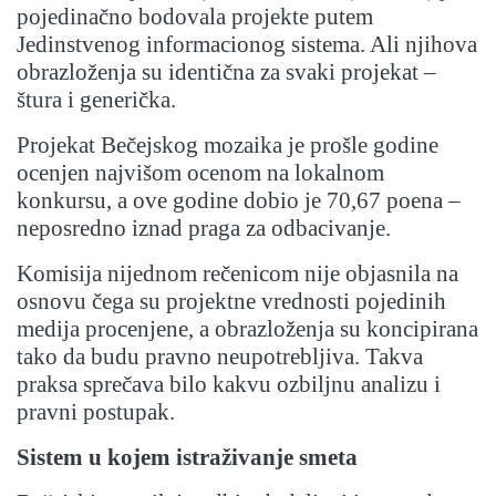
pojedinačno bodovala projekte putem
Jedinstvenog informacionog sistema. Ali njihova
obrazloženja su identična za svaki projekat –
štura i generička.
Projekat Bečejskog mozaika je prošle godine
ocenjen najvišom ocenom na lokalnom
konkursu, a ove godine dobio je 70,67 poena –
neposredno iznad praga za odbacivanje.
Komisija nijednom rečenicom nije objasnila na
osnovu čega su projektne vrednosti pojedinih
medija procenjene, a obrazloženja su koncipirana
tako da budu pravno neupotrebljiva. Takva
praksa sprečava bilo kakvu ozbiljnu analizu i
pravni postupak.
Sistem u kojem istraživanje smeta