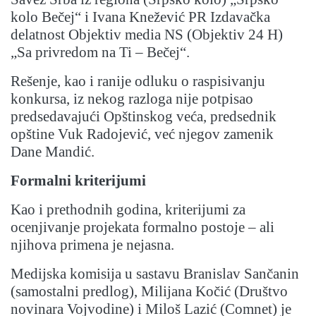
kolo Bečej“ i Ivana Knežević PR Izdavačka
delatnost Objektiv media NS (Objektiv 24 H)
„Sa privredom na Ti – Bečej“.
Rešenje, kao i ranije odluku o raspisivanju
konkursa, iz nekog razloga nije potpisao
predsedavajući Opštinskog veća, predsednik
opštine Vuk Radojević, već njegov zamenik
Dane Mandić.
Formalni kriterijumi
Kao i prethodnih godina, kriterijumi za
ocenjivanje projekata formalno postoje – ali
njihova primena je nejasna.
Medijska komisija u sastavu Branislav Sančanin
(samostalni predlog), Milijana Kočić (Društvo
novinara Vojvodine) i Miloš Lazić (Comnet) je