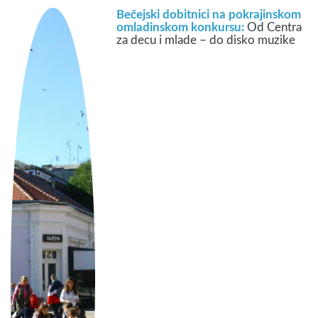
Bečejski dobitnici na pokrajinskom
omladinskom konkursu:
Od Centra
za decu i mlade – do disko muzike