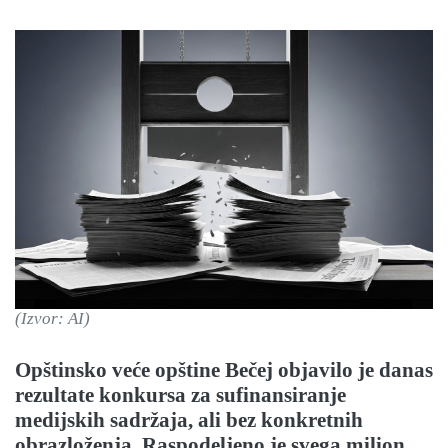
(Izvor: AI)
Opštinsko veće opštine Bečej objavilo je danas
rezultate konkursa za sufinansiranje
medijskih sadržaja, ali bez konkretnih
obrazloženja. Raspodeljeno je svega milion