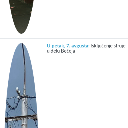
U petak, 7. avgusta:
Isključenje struje
u delu Bečeja