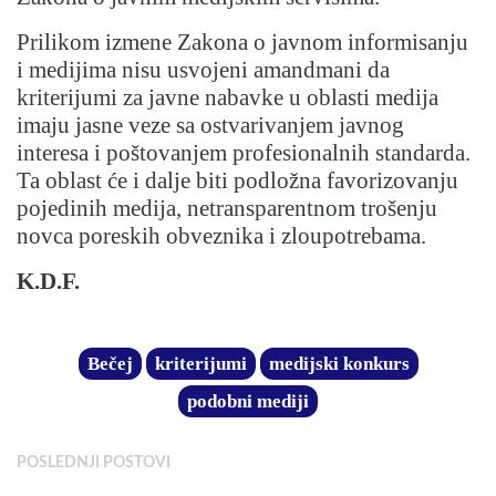
Prilikom izmene Zakona o javnom informisanju
i medijima nisu usvojeni amandmani da
kriterijumi za javne nabavke u oblasti medija
imaju jasne veze sa ostvarivanjem javnog
interesa i poštovanjem profesionalnih standarda.
Ta oblast će i dalje biti podložna favorizovanju
pojedinih medija, netransparentnom trošenju
novca poreskih obveznika i zloupotrebama.
K.D.F.
Bečej
kriterijumi
medijski konkurs
podobni mediji
POSLEDNJI POSTOVI