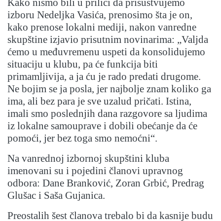
Kako nismo bili u prilici da prisustvujemo
izboru Nedeljka Vasića, prenosimo šta je on,
kako prenose lokalni mediji, nakon vanredne
skupštine izjavio prisutnim novinarima: „Valjda
ćemo u međuvremenu uspeti da konsolidujemo
situaciju u klubu, pa će funkcija biti
primamljivija, a ja ću je rado predati drugome.
Ne bojim se ja posla, jer najbolje znam koliko ga
ima, ali bez para je sve uzalud pričati. Istina,
imali smo poslednjih dana razgovore sa ljudima
iz lokalne samouprave i dobili obećanje da će
pomoći, jer bez toga smo nemoćni“.
Na vanrednoj izbornoj skupštini kluba
imenovani su i pojedini članovi upravnog
odbora: Dane Branković, Zoran Grbić, Predrag
Glušac i Saša Gujanica.
Preostalih šest članova trebalo bi da kasnije budu