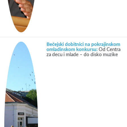
Bečejski dobitnici na pokrajinskom
omladinskom konkursu:
Od Centra
za decu i mlade – do disko muzike