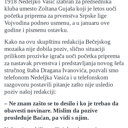
1918 Nedeljko Vasić izabran za predsednika
kluba umesto Zoltana Gujaša koji je letos uoči
početka priprema za prvenstva Srpske lige
Vojvodina podneo usmenu, a u januaru ove
godine i pismenu ostavku.
Kako na ovu skupštinu redakcija Bečejskog
mozaika nije dobila poziv, slično situaciji
prilikom prozivke igrača uoči početka priprema
za nastavak prvenstva i predstavljanja novog šefa
stručnog štaba Dragana Ivanovića, pozvali smo
telefonom Nedeljka Vasića i u telefonskom
razgovoru postavili pitanje zašto nije usledio
poziv našoj redakciji:
– Ne znam zašto se to desilo i ko je trebao da
obavesti novinare. Mislim da pozive
prosleđuje Baćan, pa vidi s njim.