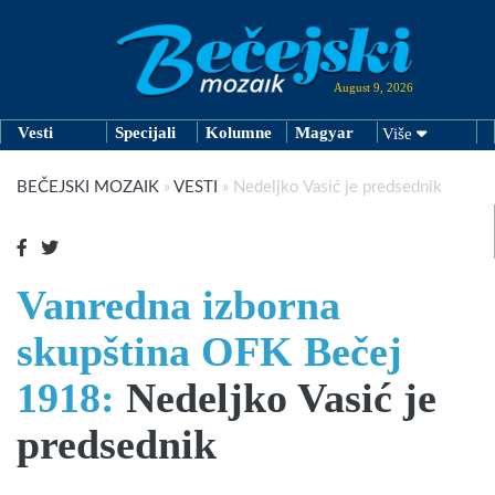
August 9, 2026
Vesti
Specijali
Kolumne
Magyar
Više
BEČEJSKI MOZAIK
»
VESTI
»
Nedeljko Vasić je predsednik
Vanredna izborna
skupština OFK Bečej
1918:
Nedeljko Vasić je
predsednik