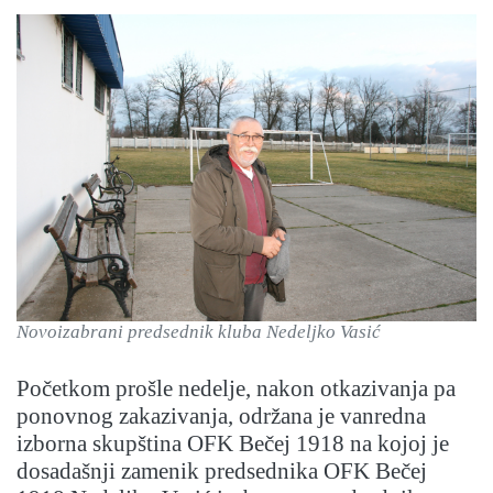
Novoizabrani predsednik kluba Nedeljko Vasić
Početkom prošle nedelje, nakon otkazivanja pa
ponovnog zakazivanja, održana je vanredna
izborna skupština OFK Bečej 1918 na kojoj je
dosadašnji zamenik predsednika OFK Bečej