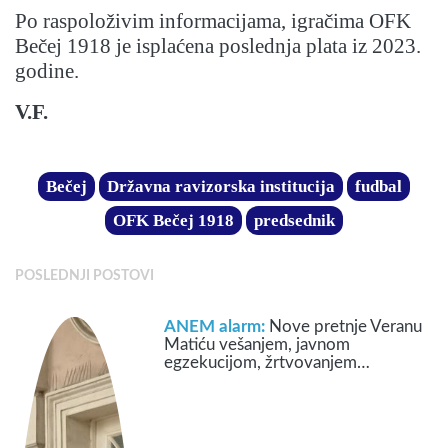
Po raspoloživim informacijama, igračima OFK
Bečej 1918 je isplaćena poslednja plata iz 2023.
godine.
V.F.
Bečej
Državna ravizorska institucija
fudbal
OFK Bečej 1918
predsednik
POSLEDNJI POSTOVI
ANEM alarm:
Nove pretnje Veranu
Matiću vešanjem, javnom
egzekucijom, žrtvovanjem…