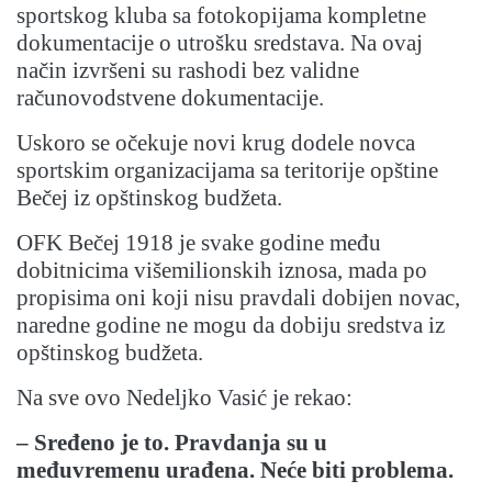
sportskog kluba sa fotokopijama kompletne
dokumentacije o utrošku sredstava. Na ovaj
način izvršeni su rashodi bez validne
računovodstvene dokumentacije.
Uskoro se očekuje novi krug dodele novca
sportskim organizacijama sa teritorije opštine
Bečej iz opštinskog budžeta.
OFK Bečej 1918 je svake godine među
dobitnicima višemilionskih iznosa, mada po
propisima oni koji nisu pravdali dobijen novac,
naredne godine ne mogu da dobiju sredstva iz
opštinskog budžeta.
Na sve ovo Nedeljko Vasić je rekao:
– Sređeno je to. Pravdanja su u
međuvremenu urađena. Neće biti problema.