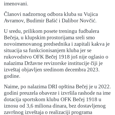
imenovani.
Članovi nadzornog odbora kluba su Vujica
Avramov, Budimir Bašić i Dalibor Novčić.
U sredu, prilikom posete treningu fudbalera
Bečeja, u klupskim prostorijama sreli smo
novoimenovanog predsednika i zapitali kakva je
situacija sa funkcionisanjem kluba jer se
rukovodstvo OFK Bečej 1918 još nije oglasio o
nalazima Državne revizorske institucije čiji je
izveštaj objavljen sredinom decembra 2023.
godine.
Naime, po nalazima DRI opština Bečej je u 2022.
godini preuzela obaveze i izvršila rashode na ime
dotacija sportskom klubu OFK Bečej 1918 u
iznosu od 3,6 miliona dinara, bez dostavljenog
završnog izveštaja o realizaciji programa