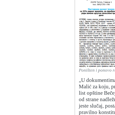
Poništen i ponovo r
„U dokumentima 
Malić za koju, 
list opštine Beč
od strane nadlež
jeste slučaj, pos
pravilno konstit