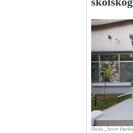
školsko
Škola „Sever Đurki