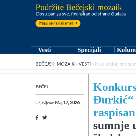
Podržite Bečejski mozaik
Dostupan za sve, finansiran od strane čitalaca
Prijavi se na naš email
Vesti
Specijali
Kolum
BEČEJSKI MOZAIK
»
VESTI
»
Nisu otklonjene sum
Konkurs
BEČEJ
Đurkić“
Maj 17, 2026
Objavljeno:
raspisan
sumnje u