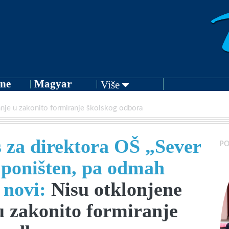
ne
Magyar
Više
nje u zakonito formiranje školskog odbora
 za direktora OŠ „Sever
PO
 poništen, pa odmah
 novi:
Nisu otklonjene
 zakonito formiranje