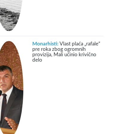
Monarhisti:
Vlast plaća „rafale“
pre roka zbog ogromnih
provizija, Mali učinio krivično
delo