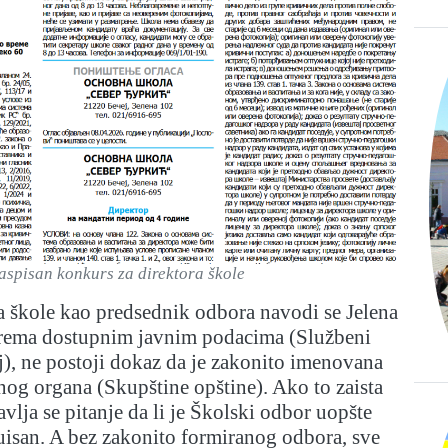
aspisan konkurs za direktora škole
škole kao predsednik odbora navodi se Jelena
prema dostupnim javnim podacima (Službeni
ej), ne postoji dokaz da je zakonito imenovana
nog organa (Skupštine opštine). Ako to zaista
tavlja se pitanje da li je Školski odbor uopšte
uisan. A bez zakonito formiranog odbora, sve