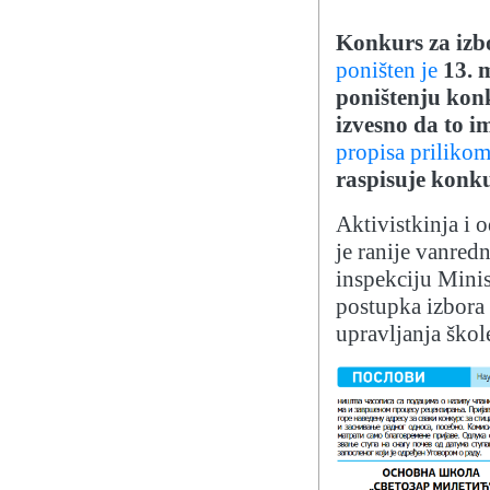
Konkurs za izb
poništen je
13. 
poništenju konku
izvesno da to i
propisa priliko
raspisuje konku
Aktivistkinja i 
je ranije vanred
inspekciju Minis
postupka izbora 
upravljanja škol