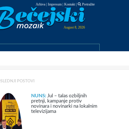
Arhiva
|
Impresum
|
Kontakt
|
Pretražite
August 8, 2026
SLEDNJI POSTOVI
NUNS:
Jul – talas ozbiljnih
pretnji, kampanje protiv
novinara i novinarki na lokalnim
televizijama