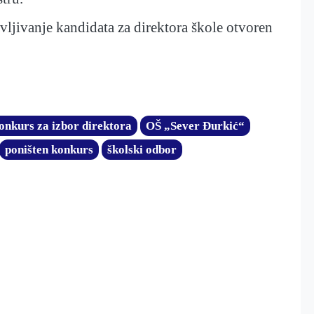
vljivanje kandidata za direktora škole otvoren
onkurs za izbor direktora
OŠ „Sever Đurkić“
poništen konkurs
školski odbor