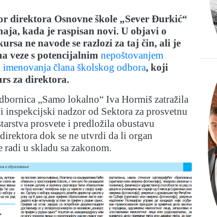
or direktora Osnovne škole „Sever Đurkić“
maja, kada je raspisan novi. U objavi o
rsa ne navode se razlozi za taj čin, ali je
ma veze s potencijalnim
nepoštovanjem
m imenovanja člana školskog odbora
, koji
rs za direktora.
odbornica „Samo lokalno“ Iva Hormiš zatražila
ni inspekcijski nadzor od Sektora za prosvetnu
tarstva prosvete i predložila obustavu
direktora dok se ne utvrdi da li organ
e radi u skladu sa zakonom.