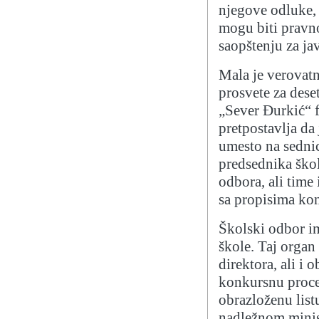
njegove odluke, 
mogu biti pravn
saopštenju za ja
Mala je verovatn
prosvete za dese
„Sever Đurkić“ f
pretpostavlja da
umesto na sedni
predsednika ško
odbora, ali time 
sa propisima kon
Školski odbor im
škole. Taj organ
direktora, ali i
konkursnu proced
obrazloženu listu
nadležnom minis