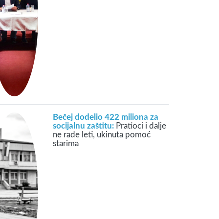
Bečej dodelio 422 miliona za
socijalnu zaštitu:
Pratioci i dalje
ne rade leti, ukinuta pomoć
starima