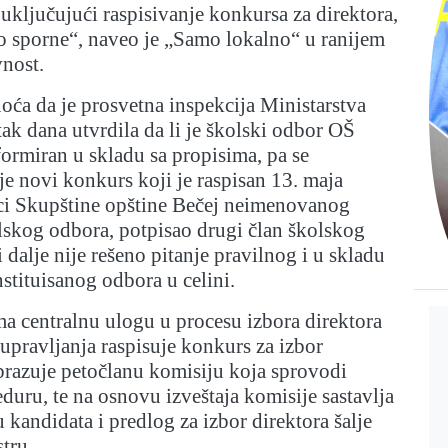
uključujući raspisivanje konkursa za direktora,
o sporne“, naveo je „Samo lokalno“ u ranijem
vnost.
oća da je prosvetna inspekcija Ministarstva
tak dana utvrdila da li je školski odbor OŠ
ormiran u skladu sa propisima, pa se
 je novi konkurs koji je raspisan 13. maja
ci Skupštine opštine Bečej neimenovanog
lskog odbora, potpisao drugi član školskog
i dalje nije rešeno pitanje pravilnog i u skladu
stituisanog odbora u celini.
a centralnu ulogu u procesu izbora direktora
 upravljanja raspisuje konkurs za izbor
 obrazuje petočlanu komisiju koja sprovodi
uru, te na osnovu izveštaja komisije sastavlja
 kandidata i predlog za izbor direktora šalje
tru.