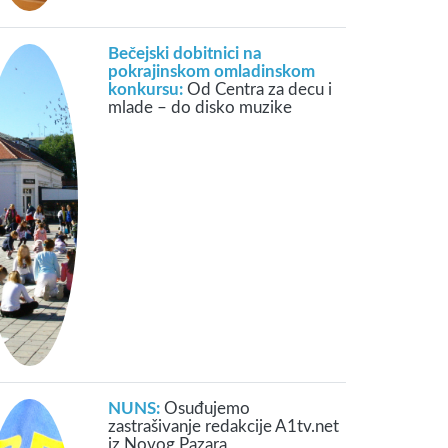
Bečejski dobitnici na
pokrajinskom omladinskom
konkursu:
Od Centra za decu i
mlade – do disko muzike
NUNS:
Osuđujemo
zastrašivanje redakcije A1tv.net
iz Novog Pazara