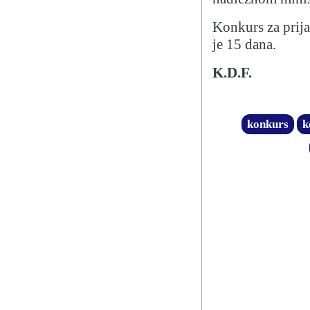
Konkurs za prija
je 15 dana.
K.D.F.
konkurs
k