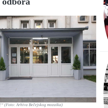
g odbora
ć“ (Foto: Arhiva Bečejskog mozaika)