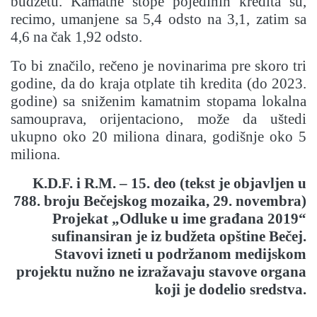
budžetu. Kamatne stope pojedinih kredita su,
recimo, umanjene sa 5,4 odsto na 3,1, zatim sa
4,6 na čak 1,92 odsto.
To bi značilo, rečeno je novinarima pre skoro tri
godine, da do kraja otplate tih kredita (do 2023.
godine) sa sniženim kamatnim stopama lokalna
samouprava, orijentaciono, može da uštedi
ukupno oko 20 miliona dinara, godišnje oko 5
miliona.
K.D.F. i R.M. – 15. deo (tekst je objavljen u
788. broju Bečejskog mozaika, 29. novembra)
Projekat „Odluke u ime građana 2019“
sufinansiran je iz budžeta opštine Bečej.
Stavovi izneti u podržanom medijskom
projektu nužno ne izražavaju stavove organa
koji je dodelio sredstva.