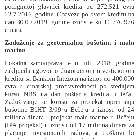
podignutoj glavnici kredita od 272.521 evra
22.7.2016. godine. Obaveze po ovom kreditu na
dan 30.09.2019. godine iznosile su 16.776.976
dinara.
Zaduženje za geotermalnu bušotinu i malu
marinu
Lokalna samouprava je u julu 2018. godine
zaključila ugovor o dugoročnom investicionom
kreditu sa Bankom Intezom na iznos do 400.000
evra u dinarskoj protivvrednosti po srednjem
kursu NBS na dan puštanja kredita u tečaj.
Zaduživanje se koristi za projekat opremanja
bušotine BčHT 3/09 u Bečeju u iznosu od 24
miliona dinara i projekat male marine u Bečeju
(IPA projekat) u iznosu od 17 miliona dinara za
plaćanje investicionih radova, a troškovi bi