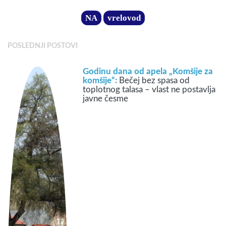
NA
vrelovod
POSLEDNJI POSTOVI
Godinu dana od apela „Komšije za
komšije“:
Bečej bez spasa od
toplotnog talasa – vlast ne postavlja
javne česme