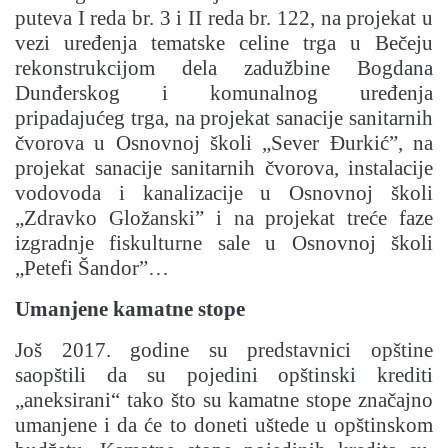
puteva I reda br. 3 i II reda br. 122, na projekat u
vezi uređenja tematske celine trga u Bečeju
rekonstrukcijom dela zadužbine Bogdana
Dunđerskog i komunalnog uređenja
pripadajućeg trga, na projekat sanacije sanitarnih
čvorova u Osnovnoj školi „Sever Đurkić”, na
projekat sanacije sanitarnih čvorova, instalacije
vodovoda i kanalizacije u Osnovnoj školi
„Zdravko Gložanski” i na projekat treće faze
izgradnje fiskulturne sale u Osnovnoj školi
„Petefi Šandor”…
Umanjene kamatne stope
Još 2017. godine su predstavnici opštine
saopštili da su pojedini opštinski krediti
„aneksirani“ tako što su kamatne stope značajno
umanjene i da će to doneti uštede u opštinskom