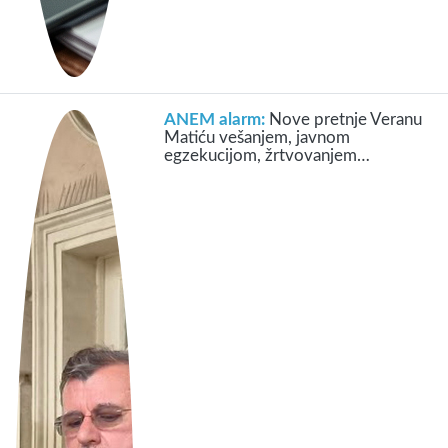
ANEM alarm:
Nove pretnje Veranu
Matiću vešanjem, javnom
egzekucijom, žrtvovanjem…