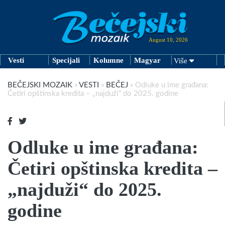
August 10, 2026
Vesti
Specijali
Kolumne
Magyar
Više
BEČEJSKI MOZAIK
»
VESTI
»
BEČEJ
»
Odluke u ime građana:
Četiri opštinska kredita – „najduži“ do 2025. godine
Odluke u ime građana:
Četiri opštinska kredita –
„najduži“ do 2025.
godine