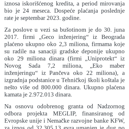
iznosa iskorišćenog kredita, a period mirovanja
bio je 24 meseca. Dospeće plaćanja poslednje
rate je septembar 2023. godine.
Za poslove u vezi sa bušotinom je do 30. juna
2017. firmi „Geco inženjering“ iz Beograda
plaćeno ukupno oko 2,3 miliona, firmama koje
su radile na sanaciji gradske deponije ukupno
oko 29 miliona dinara (firmi „Uniprotekt“ iz
Novog Sada 7,2 miliona, „Eko maber
inženjeringu“ iz Pančeva oko 22 miliona), a
izgradnja podstanice u Tehničkoj školi koštala je
nešto više od 800.000 dinara. Ukupno plaćena
kamata je 2.972.013 dinara.
Na osnovu odobrenog granta od Nadzornog
odbora projekta MEGLIP, finansiranog od
Evropske unije i Nemačke razvojne banke KFW,
za iznos od 32.305,13 evra umanjen je dug po