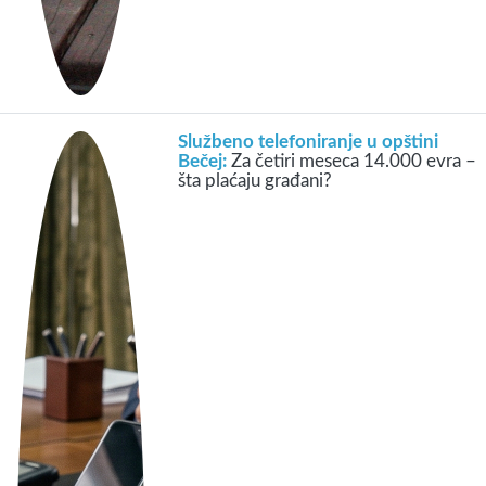
Službeno telefoniranje u opštini
Bečej:
Za četiri meseca 14.000 evra –
šta plaćaju građani?