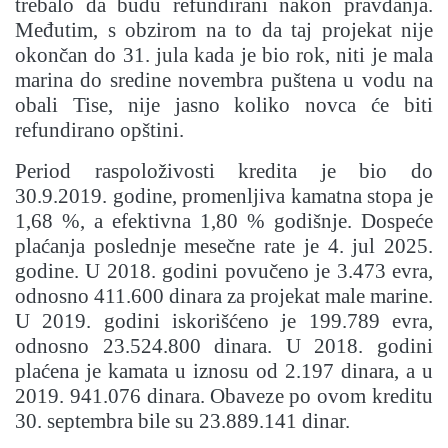
trebalo da budu refundirani nakon pravdanja.
Međutim, s obzirom na to da taj projekat nije
okončan do 31. jula kada je bio rok, niti je mala
marina do sredine novembra puštena u vodu na
obali Tise, nije jasno koliko novca će biti
refundirano opštini.
Period raspoloživosti kredita je bio do
30.9.2019. godine, promenljiva kamatna stopa je
1,68 %, a efektivna 1,80 % godišnje. Dospeće
plaćanja poslednje mesečne rate je 4. jul 2025.
godine. U 2018. godini povučeno je 3.473 evra,
odnosno 411.600 dinara za projekat male marine.
U 2019. godini iskorišćeno je 199.789 evra,
odnosno 23.524.800 dinara. U 2018. godini
plaćena je kamata u iznosu od 2.197 dinara, a u
2019. 941.076 dinara. Obaveze po ovom kreditu
30. septembra bile su 23.889.141 dinar.