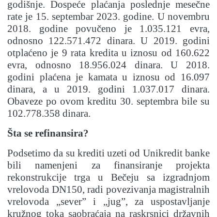
godišnje. Dospeće plaćanja poslednje mesečne
rate je 15. septembar 2023. godine. U novembru
2018. godine povučeno je 1.035.121 evra,
odnosno 122.571.472 dinara. U 2019. godini
otplaćeno je 9 rata kredita u iznosu od 160.622
evra, odnosno 18.956.024 dinara. U 2018.
godini plaćena je kamata u iznosu od 16.097
dinara, a u 2019. godini 1.037.017 dinara.
Obaveze po ovom kreditu 30. septembra bile su
102.778.358 dinara.
Šta se refinansira?
Podsetimo da su krediti uzeti od Unikredit banke
bili namenjeni za finansiranje projekta
rekonstrukcije trga u Bečeju sa izgradnjom
vrelovoda DN150, radi povezivanja magistralnih
vrelovoda „sever” i „jug”, za uspostavljanje
kružnog toka saobraćaja na raskrsnici državnih