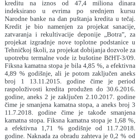
kreditu na iznos od 47,4 miliona dinara
indeksirano u evrima po srednjem kursu
Narodne banke na dan puštanja kredita u tečaj.
Kredit je bio namenjen za projekat sanacije,
zatvaranja i rekultivacije deponije „Botra”, za
projekat izgradnje nove toplotne podstanice u
Tehničkoj školi, za projekat dobijanja dozvole za
upotrebu termalne vode iz bušotine BčHT-3/09.
Fiksna kamatna stopa je bila 4,85 %, a efektivna
4,89 % godišnje, ali je potom zaključen aneks
broj 1 13.11.2015. godine čime je period
raspoloživosti kredita produžen do 30.6.2016.
godine, aneks 2 je zaključen 2.10.2017. godine
čime je smanjena kamatna stopa, a aneks broj 3
11.7.2018. godine čime je takođe smanjena
kamatna stopa. Fiksna kamatna stopa je 1,68 %,
a efektivna 1,71 % godišnje od 11.7.2018.
godine. Naknada za obradu zahteva je 0,2 % od