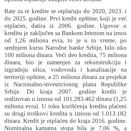
Rate za te kredite se otplaćuju do 2020, 2023. i
do 2025. godine. Prvi kredit opštine, koji je već
otplaćen, datira iz 2006. godine. Ugovor o
kreditu je zaključen sa Bankom Intezom na iznos
od 1,26 miliona evra, to je u to vreme, po
srednjem kursu Narodne banke Srbije, bilo oko
100 miliona dinara. Veći deo kredita, 75 miliona
dinara, bio je namenjen za rekonstrukciju i
izgradnju ulica, vodovoda i kanalizacije na
teritoriji opštine, a 25 miliona dinara za projekat
iz Nacionalno-investicionog plana Republike
Srbije. Do kraja 2007. godine kredit je
realizovan u iznosu od 101.283.462 dinara (1,25
miliona evra). U toku korišćenja kredita plaćeni
su drugi troškovi kredita u iznosu od 1.013.182
dinara. Kredit je otplaćen do kraja 2016. godine.
Nominalna kamatna stopa bila je 7,06 %, a