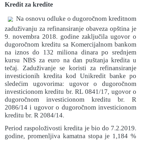
Kredit za kredite
Na osnovu odluke o dugoročnom kreditnom
zaduživanju za refinansiranje obaveza opština je
9. novembra 2018. godine zaključila ugovor o
dugoročnom kreditu sa Komercijalnom bankom
na iznos do 132 miliona dinara po srednjem
kursu NBS za euro na dan puštanja kredita u
tečaj. Zaduživanje se koristi za refinansiranje
investicionih kredita kod Unikredit banke po
sledećim ugovorima: ugovor o dugoročnom
investicionom kreditu br. RL 0841/17, ugovor o
dugoročnom investicionom kreditu br. R
2086/14 i ugovor o dugoročnom investicionom
kreditu br. R 2084/14.
Period raspoloživosti kredita je bio do 7.2.2019.
godine, promenljiva kamatna stopa je 1,184 %