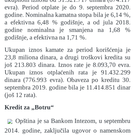
evra). Period otplate je do 9. septembra 2020.
godine. Nominalna kamatna stopa bila je 6,14 %,
a efektivna 6,48 % godišnje, a od jula 2018.
godine nominalna je smanjena na 1,68 %
godišnje, a efektivna na 1,71 %.
Ukupan iznos kamate za period korišćenja je
23,8 miliona dinara, a drugi troškovi kredita su
još 213.803 dinara. Iznos rate je 8.093,70 evra.
Ukupan iznos otplaćenih rata je 91.432.299
dinara (776.993 evra). Obaveza po kreditu 30.
septembra 2019. godine bila je 11.414.851 dinar
(još 12 rata).
Kredit za „Botru“
Opština je sa Bankom Intezom, u septembru
2014. godine, zaključila ugovor o namenskom