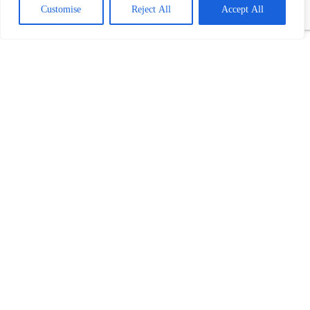
Customise
Reject All
Accept All
Bečej dodelio 422 miliona za
socijalnu zaštitu:
Pratioci i dalje ne
rade leti, ukinuta pomoć starima