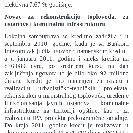
efektivna 7,67 % godišnje.
Novac za rekonstrukciju toplovoda, za
ustanove i komunalnu infrastrukturu
Lokalna samouprava se kreditno zadužila i u
septembru 2010. godine, kada je sa Bankom
Intezom zaključila ugovor o namenskom kreditu,
a u januaru 2011. godine i aneks kredita na
876.080 evra, po srednjem kursu na dan
zaključenja ugovora to je bilo oko 92 miliona
dinara. Kredit je bio namenjen za izradu i
realizaciju urbanističko-tehničkih projekata,
rekonstrukciju magistralnog toplovoda, uređenje
funkcionisanja javnih ustanova i komunalne
infrastrukture na teritoriji opštine, kao i za
realizaciju IPA projekta prekogranične saradnje.
Do kraja 2011. godine kredit je realizovan u
ukupnom iznosu od 91.521.717 dinara (874.117