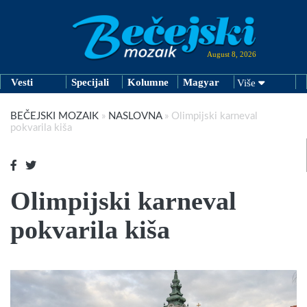
August 8, 2026
Vesti
Specijali
Kolumne
Magyar
Više
BEČEJSKI MOZAIK
»
NASLOVNA
»
Olimpijski karneval
pokvarila kiša
Olimpijski karneval
pokvarila kiša