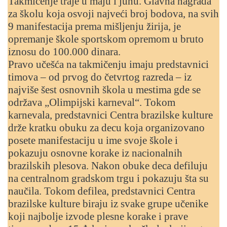
Takmičenje traje u maju i junu. Glavna nagrada
za školu koja osvoji najveći broj bodova, na svih
9 manifestacija prema mišljenju žirija, je
opremanje škole sportskom opremom u bruto
iznosu do 100.000 dinara.
Pravo učešća na takmičenju imaju predstavnici
timova – od prvog do četvrtog razreda – iz
najviše šest osnovnih škola u mestima gde se
održava „Olimpijski karneval“. Tokom
karnevala, predstavnici Centra brazilske kulture
drže kratku obuku za decu koja organizovano
posete manifestaciju u ime svoje škole i
pokazuju osnovne korake iz nacionalnih
brazilskih plesova. Nakon obuke deca defiluju
na centralnom gradskom trgu i pokazuju šta su
naučila. Tokom defilea, predstavnici Centra
brazilske kulture biraju iz svake grupe učenike
koji najbolje izvode plesne korake i prave