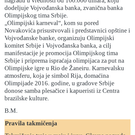
nagradu u vrednosti od 100.000 dinara, koju
dodeljuje Vojvođanska banka, zvanična banka
Olimpijskog tima Srbije.
„Olimpijski karneval“, kom su pored
Novakovića prisustvovali i predstavnici opštine i
Vojvođanske banke, organizuju Olimpijski
komitet Srbije i Vojvođanska banka, a cilj
manifestacije je promocija Olimpijskog tima
Srbije i priprema ispraćaja olimpijaca za put na
Olimpijske igre u Rio de Žaneiru. Karnevalsku
atmosferu, koja je simbol Rija, domaćina
Olimpijade 2016. godine, u gradove Srbije
donose samba plesačice i kapueristi iz Centra
brazilske kulture.
B.M.
Pravila takmičenja