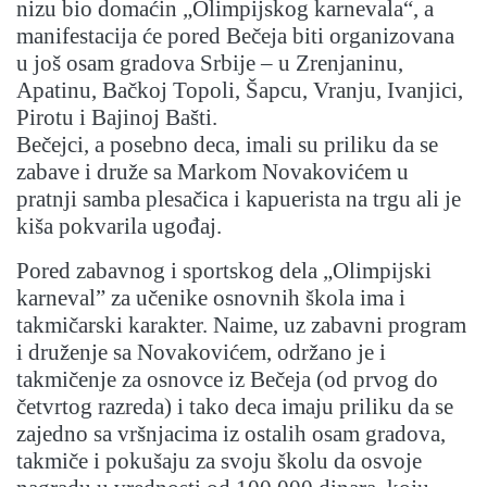
nizu bio domaćin „Olimpijskog karnevala“, a
manifestacija će pored Bečeja biti organizovana
u još osam gradova Srbije – u Zrenjaninu,
Apatinu, Bačkoj Topoli, Šapcu, Vranju, Ivanjici,
Pirotu i Bajinoj Bašti.
Bečejci, a posebno deca, imali su priliku da se
zabave i druže sa Markom Novakovićem u
pratnji samba plesačica i kapuerista na trgu ali je
kiša pokvarila ugođaj.
Pored zabavnog i sportskog dela „Olimpijski
karneval” za učenike osnovnih škola ima i
takmičarski karakter. Naime, uz zabavni program
i druženje sa Novakovićem, održano je i
takmičenje za osnovce iz Bečeja (od prvog do
četvrtog razreda) i tako deca imaju priliku da se
zajedno sa vršnjacima iz ostalih osam gradova,
takmiče i pokušaju za svoju školu da osvoje