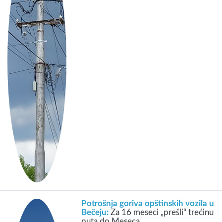
Potrošnja goriva opštinskih vozila u
Bečeju:
Za 16 meseci „prešli“ trećinu
puta do Meseca