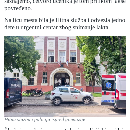
saznajemo, četvoro učenika je tom prilikom lakše
povređeno.
Na licu mesta bila je Hitna služba i odvezla jedno
dete u urgentni centar zbog snimanje lakta.
Hitna služba i policija ispred gimnazije