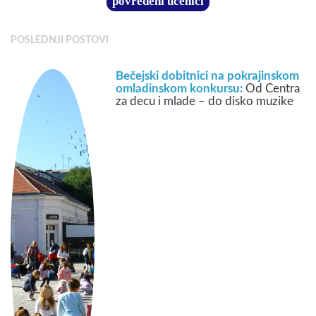
povređeni učenici
POSLEDNJI POSTOVI
Bečejski dobitnici na pokrajinskom
omladinskom konkursu:
Od Centra
za decu i mlade – do disko muzike