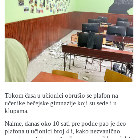
Tokom časa u učionici obrušio se plafon na
učenike bečejske gimnazije koji su sedeli u
klupama.
Naime, danas oko 10 sati pre podne pao je deo
plafona u učionici broj 4 i, kako nezvanično