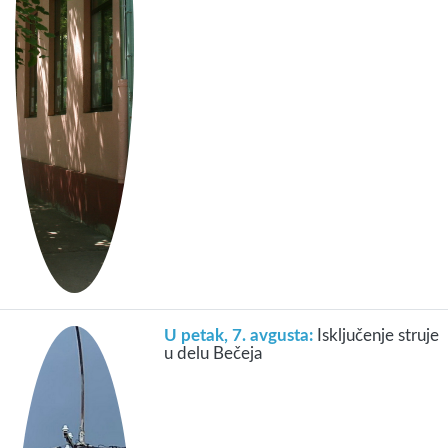
U petak, 7. avgusta:
Isključenje struje
u delu Bečeja