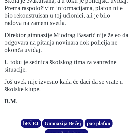
Škola je evakuisana, a u toku je policijski uviđaj.
Prema raspoloživim informacijama, plafon nije
bio rekonstruisan u toj učionici, ali je bilo
radova na zameni svetla.
Direktor gimnazije Miodrag Basarić nije želeo da
odgovara na pitanja novinara dok policija ne
okonča uviđaj.
U toku je sednica školskog tima za vanredne
situacije.
Još uvek nije izvesno kada će đaci da se vrate u
školske klupe.
B.M.
bEČEJ
Gimnazija Bečej
pao plafon