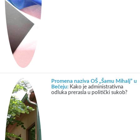
Promena naziva OŠ „Šamu Mihalj” u
Bečeju:
Kako je administrativna
odluka prerasla u politički sukob?