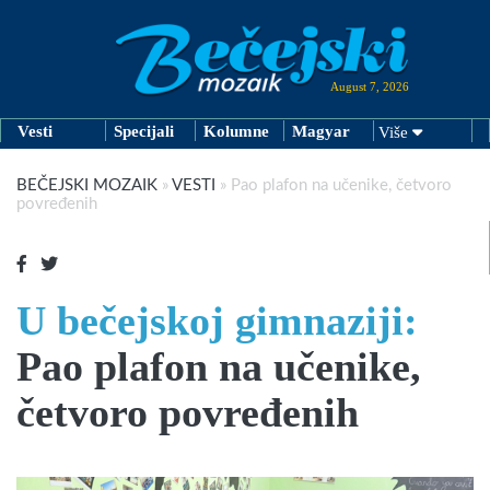
August 7, 2026
Vesti
Specijali
Kolumne
Magyar
Više
BEČEJSKI MOZAIK
»
VESTI
»
Pao plafon na učenike, četvoro
povređenih
U bečejskoj gimnaziji:
Pao plafon na učenike,
četvoro povređenih