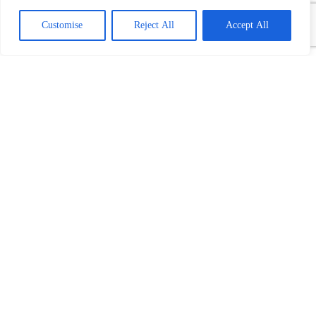
Customise
Reject All
Accept All
Povezani tekst(ovi):