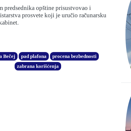
m predsednika opštine prisustvovao i
starstva prosvete koji je uručio računarsku
kabinet.
a Bečej
pad plafona
procena bezbednosti
zabrana korišćenja