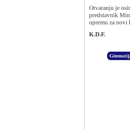
Otvaranju je osi
predstavnik Mini
opremu za novi 
K.D.F.
Gimnazij