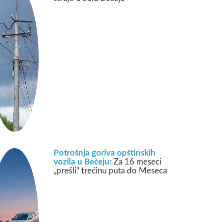
Potrošnja goriva opštinskih
vozila u Bečeju:
Za 16 meseci
„prešli“ trećinu puta do Meseca