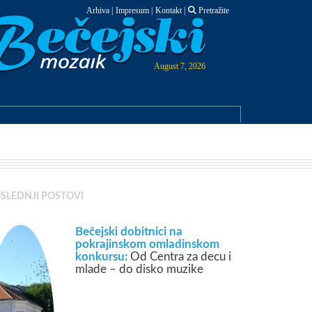
Arhiva
|
Impresum
|
Kontakt
|
Pretražite
August 7, 2026
SLEDNJI POSTOVI
Bečejski dobitnici na
pokrajinskom omladinskom
konkursu:
Od Centra za decu i
mlade – do disko muzike