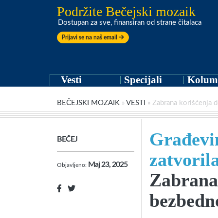
Podržite Bečejski mozaik
Dostupan za sve, finansiran od strane čitalaca
Prijavi se na naš email
Vesti
Specijali
Kolum
BEČEJSKI MOZAIK
»
VESTI
»
Zabrana korišćenja 
Građevin
BEČEJ
zatvoril
Maj 23, 2025
Objavljeno:
Zabrana 
bezbedno