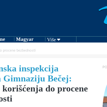
ne
Magyar
Više
do procene bezbednosti
ska inspekcija
PO
a Gimnaziju Bečej:
korišćenja do procene
sti