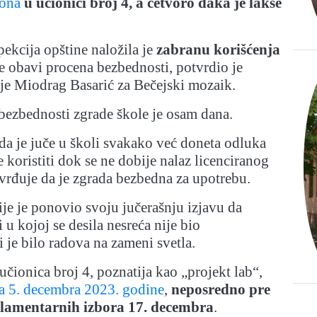
fona
u učionici broj 4, a četvoro đaka je lakše
ekcija opštine naložila je
zabranu korišćenja
e obavi procena bezbednosti, potvrdio je
je Miodrag Basarić za Bečejski mozaik.
bezbednosti zgrade škole je osam dana.
 da je juče u školi svakako već doneta odluka
 koristiti dok se ne dobije nalaz licenciranog
vrđuje da je zgrada bezbedna za upotrebu.
je je ponovio svoju jučerašnju izjavu da
 u kojoj se desila nesreća nije bio
i je bilo radova na zameni svetla.
učionica broj 4, poznatija kao „projekt lab“,
a 5. decembra 2023. godine
,
neposredno pre
lamentarnih izbora 17. decembra
.