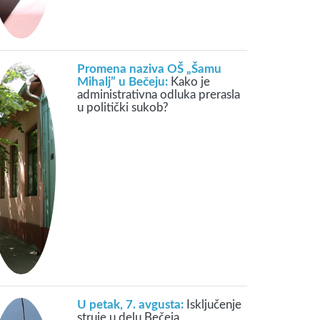
Promena naziva OŠ „Šamu
Mihalj” u Bečeju:
Kako je
administrativna odluka prerasla
u politički sukob?
U petak, 7. avgusta:
Isključenje
struje u delu Bečeja