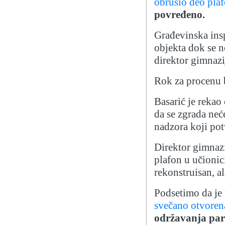
obrušio deo pla
povređeno.
Građevinska insp
objekta dok se n
direktor gimnazi
Rok za procenu 
Basarić je rekao
da se zgrada neće
nadzora koji pot
Direktor gimnazi
plafon u učionici
rekonstruisan, al
Podsetimo da je 
svečano otvoren
održavanja par