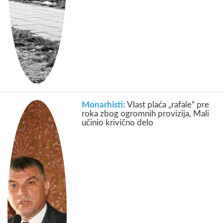
Monarhisti:
Vlast plaća „rafale“ pre
roka zbog ogromnih provizija, Mali
učinio krivično delo