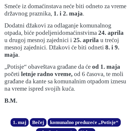
Smeće iz domaćinstava neće biti odneto za vreme
državnog praznika,
1. i 2. maja
.
Dodatni džakovi za odlaganje komunalnog
otpada, biće podeljenidomaćinstvima
24. aprila
u drugoj mesnoj zajednici i
25. aprila
u trećoj
mesnoj zajednici. Džakovi će biti odneti
8. i 9.
maja
.
„Potisje“ obaveštava građane da će
od 1. maja
početi
letnje radno vreme,
od 6 časova, te moli
građane da kante sa komunalnim otpadom iznesu
na vreme ispred svojih kuća.
B.M.
1. maj
Bečej
komunalno preduzeće „Potisje“