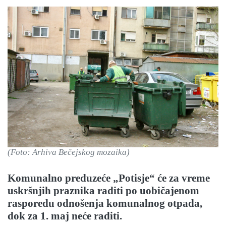
(Foto: Arhiva Bečejskog mozaika)
Komunalno preduzeće „Potisje“ će za vreme
uskršnjih praznika raditi po uobičajenom
rasporedu odnošenja komunalnog otpada,
dok za 1. maj neće raditi.