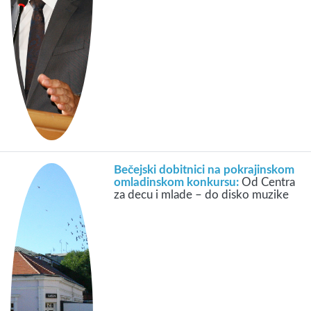
Bečejski dobitnici na pokrajinskom
omladinskom konkursu:
Od Centra
za decu i mlade – do disko muzike