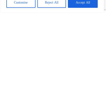
Customise
Reject All
Accept All
Povezani tekst(ovi):