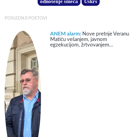
odnošenje smeća
Uskrs
POSLEDNJI POSTOVI
ANEM alarm:
Nove pretnje Veranu
Matiću vešanjem, javnom
egzekucijom, žrtvovanjem…