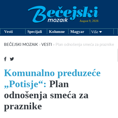
August 9, 2026
Vesti
Specijali
Kolumne
Magyar
Više
BEČEJSKI MOZAIK
»
VESTI
»
Plan odnošenja smeća za praznike
Komunalno preduzeće
„Potisje“:
Plan
odnošenja smeća za
praznike