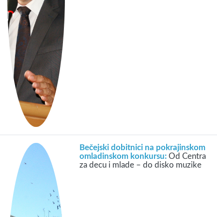
Bečejski dobitnici na pokrajinskom
omladinskom konkursu:
Od Centra
za decu i mlade – do disko muzike