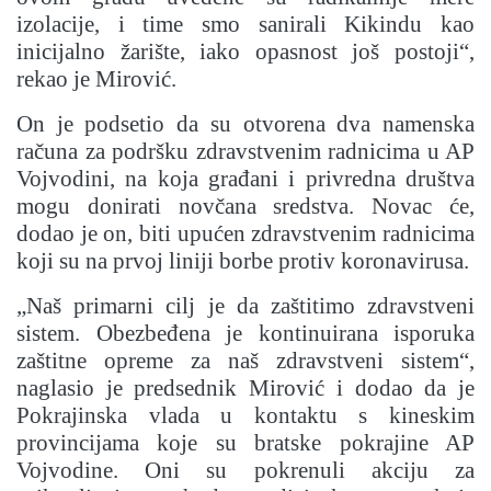
izolacije, i time smo sanirali Kikindu kao
inicijalno žarište, iako opasnost još postoji“,
rekao je Mirović.
On je podsetio da su otvorena dva namenska
računa za podršku zdravstvenim radnicima u AP
Vojvodini, na koja građani i privredna društva
mogu donirati novčana sredstva. Novac će,
dodao je on, biti upućen zdravstvenim radnicima
koji su na prvoj liniji borbe protiv koronavirusa.
„Naš primarni cilj je da zaštitimo zdravstveni
sistem. Obezbeđena je kontinuirana isporuka
zaštitne opreme za naš zdravstveni sistem“,
naglasio je predsednik Mirović i dodao da je
Pokrajinska vlada u kontaktu s kineskim
provincijama koje su bratske pokrajine AP
Vojvodine. Oni su pokrenuli akciju za