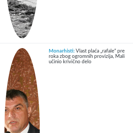
Monarhisti:
Vlast plaća „rafale“ pre
roka zbog ogromnih provizija, Mali
učinio krivično delo