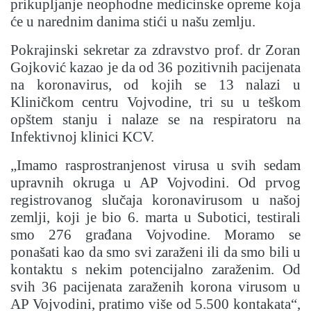
prikupljanje neophodne medicinske opreme koja
će u narednim danima stići u našu zemlju.
Pokrajinski sekretar za zdravstvo prof. dr Zoran
Gojković kazao je da od 36 pozitivnih pacijenata
na koronavirus, od kojih se 13 nalazi u
Kliničkom centru Vojvodine, tri su u teškom
opštem stanju i nalaze se na respiratoru na
Infektivnoj klinici KCV.
„Imamo rasprostranjenost virusa u svih sedam
upravnih okruga u AP Vojvodini. Od prvog
registrovanog slučaja koronavirusom u našoj
zemlji, koji je bio 6. marta u Subotici, testirali
smo 276 građana Vojvodine. Moramo se
ponašati kao da smo svi zaraženi ili da smo bili u
kontaktu s nekim potencijalno zaraženim. Od
svih 36 pacijenata zaraženih korona virusom u
AP Vojvodini, pratimo više od 5.500 kontakata“,