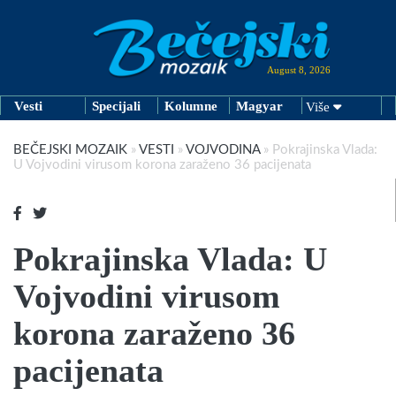
August 8, 2026
Vesti
Specijali
Kolumne
Magyar
Više
BEČEJSKI MOZAIK
»
VESTI
»
VOJVODINA
»
Pokrajinska Vlada:
U Vojvodini virusom korona zaraženo 36 pacijenata
Pokrajinska Vlada: U
Vojvodini virusom
korona zaraženo 36
pacijenata