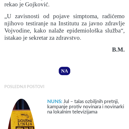
rekao je Gojković.
„U zavisnosti od pojave simptoma, radićemo
njihovo testiranje na Institutu za javno zdravlje
Vojvodine, kako nalaže epidemiološka služba“,
istakao je sekretar za zdravstvo.
B.M.
NA
POSLEDNJI POSTOVI
NUNS:
Jul – talas ozbiljnih pretnji,
kampanje protiv novinara i novinarki
na lokalnim televizijama