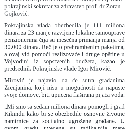
pokrajinski sekretar za zdravstvo prof. dr Zoran
Gojković.
Pokrajinska vlada obezbedila je 111 miliona
dinara za 23 manje razvijene lokalne samouprave
penzionerima čija su mesečna primanja manja od
30.000 dinara. Reč je o prehrambenim paketima,
a ovaj vid pomoći realizovaće i druge opštine u
Vojvodini iz sopstvenih budžeta, kazao je
predsednik Pokrajinske vlade Igor Mirović.
Mirović je najavio da će sutra građanima
Zrenjanina, koji nisu u mogućnosti da napuste
svoje domove, biti upućena flaširana pijaća voda.
„Mi smo sa sedam miliona dinara pomogli i grad
Kikindu kako bi se obezbedile osnovne životne
namirnice za socijalno ugrožene građane. U
ovom gradu uvedene su radikalnije mere