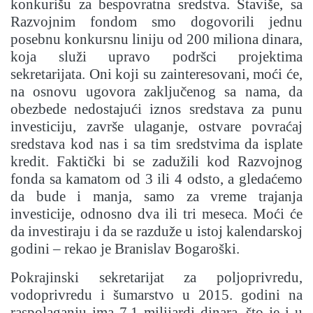
konkurišu za bespovratna sredstva. Štaviše, sa
Razvojnim fondom smo dogovorili jednu
posebnu konkursnu liniju od 200 miliona dinara,
koja služi upravo podršci projektima
sekretarijata. Oni koji su zainteresovani, moći će,
na osnovu ugovora zaključenog sa nama, da
obezbede nedostajući iznos sredstava za punu
investiciju, završe ulaganje, ostvare povraćaj
sredstava kod nas i sa tim sredstvima da isplate
kredit. Faktički bi se zadužili kod Razvojnog
fonda sa kamatom od 3 ili 4 odsto, a gledaćemo
da bude i manja, samo za vreme trajanja
investicije, odnosno dva ili tri meseca. Moći će
da investiraju i da se razduže u istoj kalendarskoj
godini – rekao je Branislav Bogaroški.
Pokrajinski sekretarijat za poljoprivredu,
vodoprivredu i šumarstvo u 2015. godini na
raspolaganju ima 7,1 milijardi dinara, što je i u