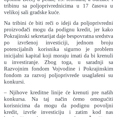
tribinu sa poljoprivrednicima u 17 časova u
velikoj sali gradske kuće.
Na tribini će biti reči o ideji da poljoprivredni
proizvođači mogu da podignu kredit, jer kako
Pokrajinski sekretarijat daje bespovratna sredstva
po izvršenoj investiciji, jednom broju
potencijalnih korisnika sigurno je problem
inicijalni kapital koji moraju imati da bi krenuli
u investiranje. Zbog toga, u saradnji sa
Razvojnim fondom Vojvodine i Pokrajinskim
fondom za razvoj poljoprivrede usaglašeni su
konkursi.
– Njihove kreditne linije će krenuti pre naših
konkursa. Na taj način ćemo omogućiti
korisnicima da mogu da podignu povoljni
kredit, izvrše investiciju i zatim kod nas