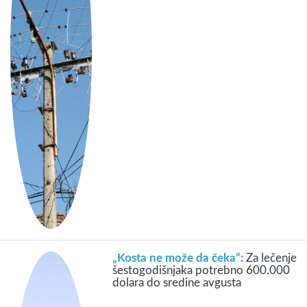
„Kosta ne može da čeka“:
Za lečenje
šestogodišnjaka potrebno 600.000
dolara do sredine avgusta