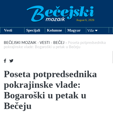
August 6, 2026
Vesti
Specijali
Kolumne
Magyar
Više
BEČEJSKI MOZAIK
»
VESTI
»
BEČEJ
»
Poseta potpredsednika
pokrajinske vlade: Bogaroški u petak u Bečeju
Poseta potpredsednika
pokrajinske vlade:
Bogaroški u petak u
Bečeju