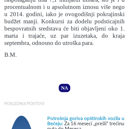
procentualnom i u apsolutnom iznosu više nego
u 2014. godini, iako je ovogodišnji pokrajinski
budžet manji. Konkursi za dodelu podsticajnih
bespovratnih sredstava će biti objavljeni oko 1.
marta i trajaće, uz par izuzetaka, do kraja
septembra, odnosno do utroška para.
B.M.
NA
POSLEDNJI POSTOVI
Potrošnja goriva opštinskih vozila u
Bečeju:
Za 16 meseci „prešli“ trećinu
puta do Meseca