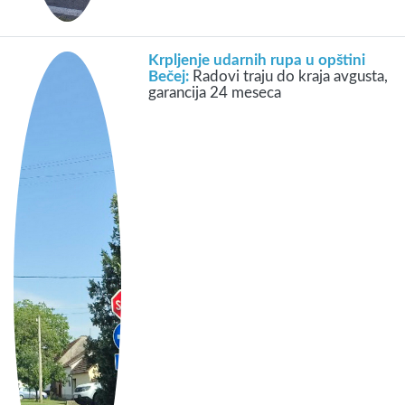
Krpljenje udarnih rupa u opštini
Bečej:
Radovi traju do kraja avgusta,
garancija 24 meseca