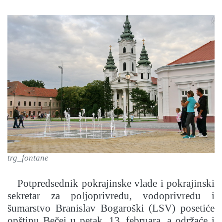
trg_fontane
Potpredsednik pokrajinske vlade i pokrajinski
sekretar za poljoprivredu, vodoprivredu i
šumarstvo Branislav Bogaroški (LSV) posetiće
opštinu Bečej u petak, 13. februara, a održaće i