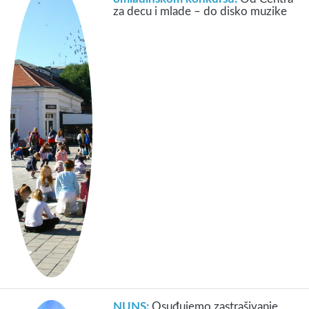
za decu i mlade – do disko muzike
NUNS:
Osuđujemo zastrašivanje