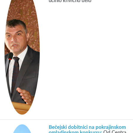
učinio krivično delo
Bečejski dobitnici na pokrajinskom
omladinskom konkursu:
Od Centra