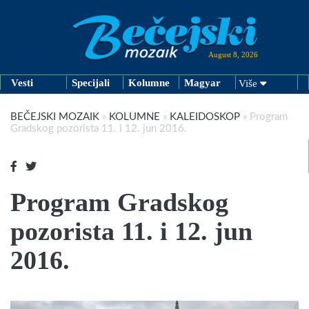
August 8, 2026
Vesti
Specijali
Kolumne
Magyar
Više
BEČEJSKI MOZAIK
»
KOLUMNE
»
KALEIDOSKOP
»
Program
Gradskog pozorista 11. i 12. jun 2016.
Program Gradskog
pozorista 11. i 12. jun
2016.