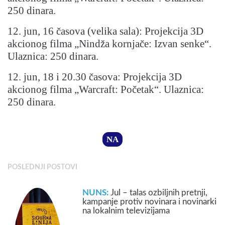
250 dinara.
12. jun, 16 časova (velika sala): Projekcija 3D
akcionog filma „Nindža kornjače: Izvan senke“.
Ulaznica: 250 dinara.
12. jun, 18 i 20.30 časova: Projekcija 3D
akcionog filma „Warcraft: Početak“. Ulaznica:
250 dinara.
NA
POSLEDNJI POSTOVI
NUNS:
Jul – talas ozbiljnih pretnji,
kampanje protiv novinara i novinarki
na lokalnim televizijama