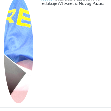
redakcije A1tv.net iz Novog Pazara