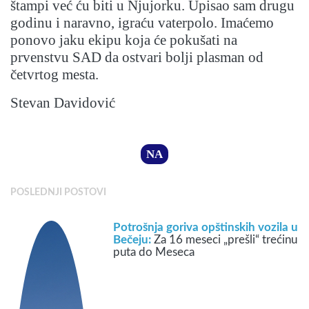
štampi već ću biti u Njujorku. Upisao sam drugu
godinu i naravno, igraću vaterpolo. Imaćemo
ponovo jaku ekipu koja će pokušati na
prvenstvu SAD da ostvari bolji plasman od
četvrtog mesta.
Stevan Davidović
NA
POSLEDNJI POSTOVI
Potrošnja goriva opštinskih vozila u
Bečeju:
Za 16 meseci „prešli“ trećinu
puta do Meseca