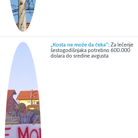
„Kosta ne može da čeka“:
Za lečenje
šestogodišnjaka potrebno 600.000
dolara do sredine avgusta