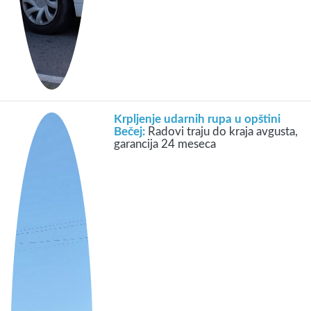
Krpljenje udarnih rupa u opštini
Bečej:
Radovi traju do kraja avgusta,
garancija 24 meseca