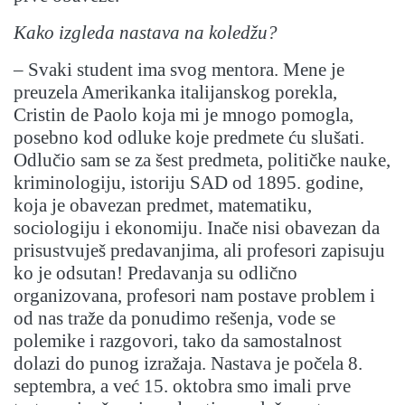
Kako izgleda nastava na koledžu?
– Svaki student ima svog mentora. Mene je
preuzela Amerikanka italijanskog porekla,
Cristin de Paolo koja mi je mnogo pomogla,
posebno kod odluke koje predmete ću slušati.
Odlučio sam se za šest predmeta, političke nauke,
kriminologiju, istoriju SAD od 1895. godine,
koja je obavezan predmet, matematiku,
sociologiju i ekonomiju. Inače nisi obavezan da
prisustvuješ predavanjima, ali profesori zapisuju
ko je odsutan! Predavanja su odlično
organizovana, profesori nam postave problem i
od nas traže da ponudimo rešenja, vode se
polemike i razgovori, tako da samostalnost
dolazi do punog izražaja. Nastava je počela 8.
septembra, a već 15. oktobra smo imali prve