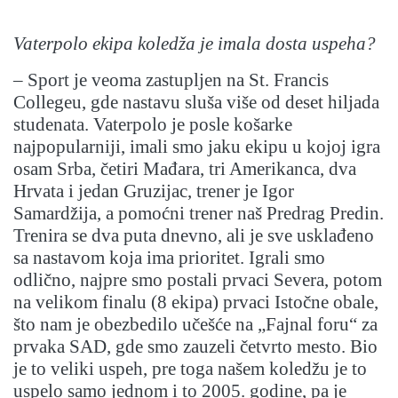
Vaterpolo ekipa koledža je imala dosta uspeha?
– Sport je veoma zastupljen na St. Francis
Collegeu, gde nastavu sluša više od deset hiljada
studenata. Vaterpolo je posle košarke
najpopularniji, imali smo jaku ekipu u kojoj igra
osam Srba, četiri Mađara, tri Amerikanca, dva
Hrvata i jedan Gruzijac, trener je Igor
Samardžija, a pomoćni trener naš Predrag Predin.
Trenira se dva puta dnevno, ali je sve usklađeno
sa nastavom koja ima prioritet. Igrali smo
odlično, najpre smo postali prvaci Severa, potom
na velikom finalu (8 ekipa) prvaci Istočne obale,
što nam je obezbedilo učešće na „Fajnal foru“ za
prvaka SAD, gde smo zauzeli četvrto mesto. Bio
je to veliki uspeh, pre toga našem koledžu je to
uspelo samo jednom i to 2005. godine, pa je