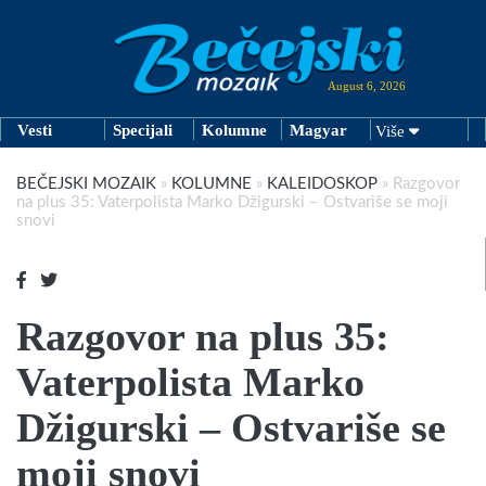
August 6, 2026
Vesti
Specijali
Kolumne
Magyar
Više
BEČEJSKI MOZAIK
»
KOLUMNE
»
KALEIDOSKOP
»
Razgovor
na plus 35: Vaterpolista Marko Džigurski – Ostvariše se moji
snovi
Razgovor na plus 35:
Vaterpolista Marko
Džigurski – Ostvariše se
moji snovi