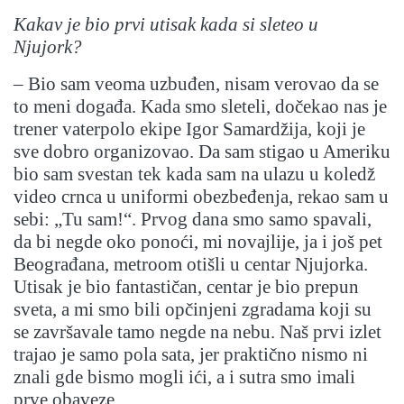
Kakav je bio prvi utisak kada si sleteo u
Njujork?
– Bio sam veoma uzbuđen, nisam verovao da se
to meni događa. Kada smo sleteli, dočekao nas je
trener vaterpolo ekipe Igor Samardžija, koji je
sve dobro organizovao. Da sam stigao u Ameriku
bio sam svestan tek kada sam na ulazu u koledž
video crnca u uniformi obezbeđenja, rekao sam u
sebi: „Tu sam!“. Prvog dana smo samo spavali,
da bi negde oko ponoći, mi novajlije, ja i još pet
Beograđana, metroom otišli u centar Njujorka.
Utisak je bio fantastičan, centar je bio prepun
sveta, a mi smo bili opčinjeni zgradama koji su
se završavale tamo negde na nebu. Naš prvi izlet
trajao je samo pola sata, jer praktično nismo ni
znali gde bismo mogli ići, a i sutra smo imali
prve obaveze.