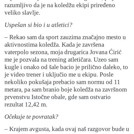
razumljivo da je na koledžu ekipi priređeno
veliko slavlje.
Uspešan si bio i u atletici?
– Rekao sam da sport zauzima značajno mesto u
aktivnostima koledža. Kada je završena
vaterpolo sezona, moja drugarica Jovana Ćirić
me je pozvala na trening atletičara. Uzeo sam
kugle i onako od šale bacio je prilično daleko, to
je video trener i uključio me u ekipu. Posle
nekoliko pokušaja prebacio sam normu od 11
metara, pa sam branio boje koledža na završnom
prvenstvu Istočne obale, gde sam ostvario
rezultat 12,42 m.
Očekuje te povratak?
– Krajem avgusta, kada ovaj naš razgovor bude u