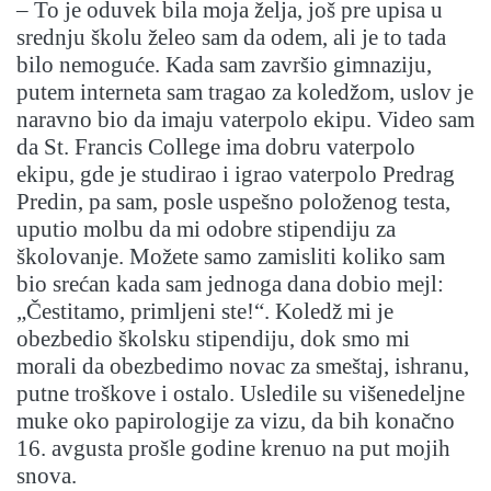
– To je oduvek bila moja želja, još pre upisa u
srednju školu želeo sam da odem, ali je to tada
bilo nemoguće. Kada sam završio gimnaziju,
putem interneta sam tragao za koledžom, uslov je
naravno bio da imaju vaterpolo ekipu. Video sam
da St. Francis College ima dobru vaterpolo
ekipu, gde je studirao i igrao vaterpolo Predrag
Predin, pa sam, posle uspešno položenog testa,
uputio molbu da mi odobre stipendiju za
školovanje. Možete samo zamisliti koliko sam
bio srećan kada sam jednoga dana dobio mejl:
„Čestitamo, primljeni ste!“. Koledž mi je
obezbedio školsku stipendiju, dok smo mi
morali da obezbedimo novac za smeštaj, ishranu,
putne troškove i ostalo. Usledile su višenedeljne
muke oko papirologije za vizu, da bih konačno
16. avgusta prošle godine krenuo na put mojih
snova.