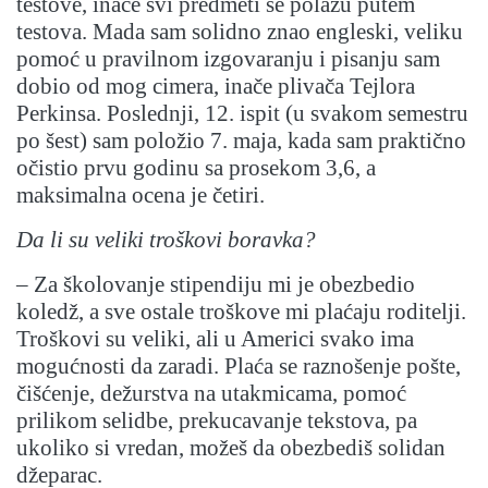
testove, inače svi predmeti se polažu putem
testova. Mada sam solidno znao engleski, veliku
pomoć u pravilnom izgovaranju i pisanju sam
dobio od mog cimera, inače plivača Tejlora
Perkinsa. Poslednji, 12. ispit (u svakom semestru
po šest) sam položio 7. maja, kada sam praktično
očistio prvu godinu sa prosekom 3,6, a
maksimalna ocena je četiri.
Da li su veliki troškovi boravka?
– Za školovanje stipendiju mi je obezbedio
koledž, a sve ostale troškove mi plaćaju roditelji.
Troškovi su veliki, ali u Americi svako ima
mogućnosti da zaradi. Plaća se raznošenje pošte,
čišćenje, dežurstva na utakmicama, pomoć
prilikom selidbe, prekucavanje tekstova, pa
ukoliko si vredan, možeš da obezbediš solidan
džeparac.