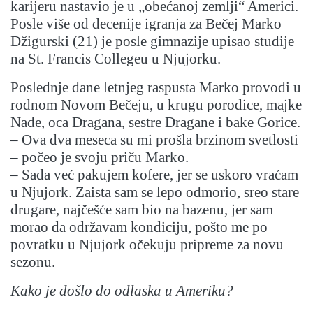
karijeru nastavio je u „obećanoj zemlji“ Americi.
Posle više od decenije igranja za Bečej Marko
Džigurski (21) je posle gimnazije upisao studije
na St. Francis Collegeu u Njujorku.
Poslednje dane letnjeg raspusta Marko provodi u
rodnom Novom Bečeju, u krugu porodice, majke
Nade, oca Dragana, sestre Dragane i bake Gorice.
– Ova dva meseca su mi prošla brzinom svetlosti
– počeo je svoju priču Marko.
– Sada već pakujem kofere, jer se uskoro vraćam
u Njujork. Zaista sam se lepo odmorio, sreo stare
drugare, najčešće sam bio na bazenu, jer sam
morao da održavam kondiciju, pošto me po
povratku u Njujork očekuju pripreme za novu
sezonu.
Kako je došlo do odlaska u Ameriku?