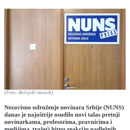
(Foto: Bečejski mozaik)
Nezavisno udruženje novinara Srbije (NUNS)
danas je najoštrije osudilo novi talas pretnji
novinarkama, profesorima, pravnicima i
medijima, tražeći hitnu reakciju nadležnih