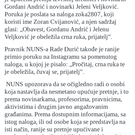
Gordani Andrić i novinarki Jeleni Veljković.
Poruka je poslata sa naloga zoka2807, koji
koristi ime Zoran Cvijanović, a njen sadržaj
glasi: „Obavest, Gordanu Andrić i Jelenu
Veljković je obeležila crna ruka, prijatelj”.
Pravnik NUNS-a Rade Đurić takođe je ranije
primio poruku na Instagramu sa pomenutog
naloga, u kojoj je pisalo: „Pročitaj, crna ruka te
je obeležila, čuvaj se, prijatelj”.
NUNS upozorava da se očigledno radi o osobi
koja nastavlja da nesmetano upućuje pretnje, i to
prema novinarkama, profesorima, pravnicima,
aktivistima i drugim javno angažovanim
građanima. Prema dostupnim informacijama, sa
istog naloga, ili od osobe koja se predstavlja na
isti način, ranije su pretnje upućivane i