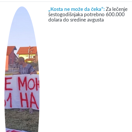
„Kosta ne može da čeka“:
Za lečenje
šestogodišnjaka potrebno 600.000
dolara do sredine avgusta