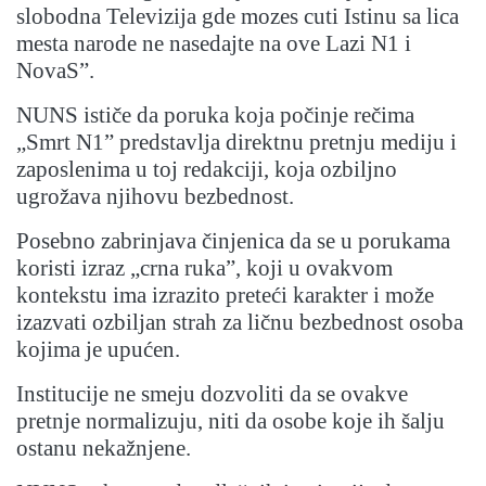
slobodna Televizija gde mozes cuti Istinu sa lica
mesta narode ne nasedajte na ove Lazi N1 i
NovaS”.
NUNS ističe da poruka koja počinje rečima
„Smrt N1” predstavlja direktnu pretnju mediju i
zaposlenima u toj redakciji, koja ozbiljno
ugrožava njihovu bezbednost.
Posebno zabrinjava činjenica da se u porukama
koristi izraz „crna ruka”, koji u ovakvom
kontekstu ima izrazito preteći karakter i može
izazvati ozbiljan strah za ličnu bezbednost osoba
kojima je upućen.
Institucije ne smeju dozvoliti da se ovakve
pretnje normalizuju, niti da osobe koje ih šalju
ostanu nekažnjene.