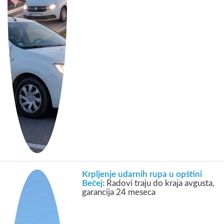
Krpljenje udarnih rupa u opštini
Bečej:
Radovi traju do kraja avgusta,
garancija 24 meseca