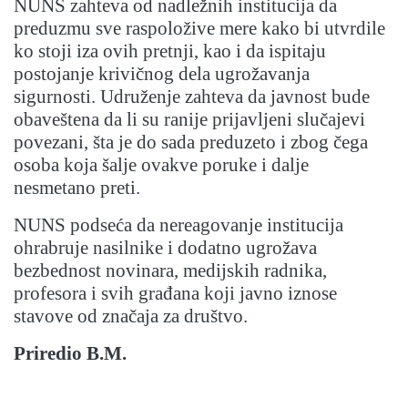
NUNS zahteva od nadležnih institucija da
preduzmu sve raspoložive mere kako bi utvrdile
ko stoji iza ovih pretnji, kao i da ispitaju
postojanje krivičnog dela ugrožavanja
sigurnosti. Udruženje zahteva da javnost bude
obaveštena da li su ranije prijavljeni slučajevi
povezani, šta je do sada preduzeto i zbog čega
osoba koja šalje ovakve poruke i dalje
nesmetano preti.
NUNS podseća da nereagovanje institucija
ohrabruje nasilnike i dodatno ugrožava
bezbednost novinara, medijskih radnika,
profesora i svih građana koji javno iznose
stavove od značaja za društvo.
Priredio B.M.