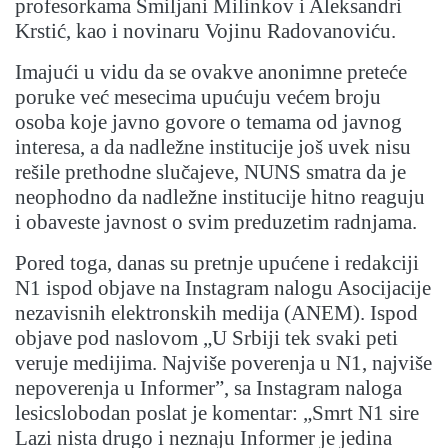
profesorkama Smiljani Milinkov i Aleksandri
Krstić, kao i novinaru Vojinu Radovanoviću.
Imajući u vidu da se ovakve anonimne preteće
poruke već mesecima upućuju većem broju
osoba koje javno govore o temama od javnog
interesa, a da nadležne institucije još uvek nisu
rešile prethodne slučajeve, NUNS smatra da je
neophodno da nadležne institucije hitno reaguju
i obaveste javnost o svim preduzetim radnjama.
Pored toga, danas su pretnje upućene i redakciji
N1 ispod objave na Instagram nalogu Asocijacije
nezavisnih elektronskih medija (ANEM). Ispod
objave pod naslovom „U Srbiji tek svaki peti
veruje medijima. Najviše poverenja u N1, najviše
nepoverenja u Informer”, sa Instagram naloga
lesicslobodan poslat je komentar: „Smrt N1 sire
Lazi nista drugo i neznaju Informer je jedina