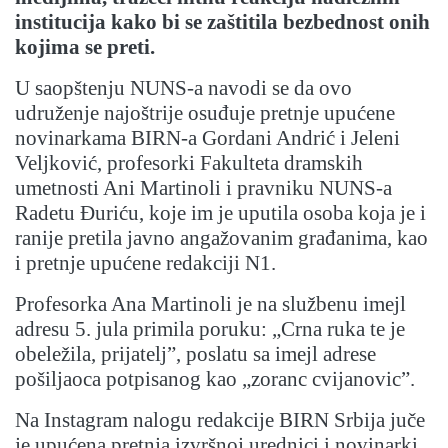
institucija kako bi se zaštitila bezbednost onih
kojima se preti.
U saopštenju NUNS-a navodi se da ovo
udruženje najoštrije osuđuje pretnje upućene
novinarkama BIRN-a Gordani Andrić i Jeleni
Veljković, profesorki Fakulteta dramskih
umetnosti Ani Martinoli i pravniku NUNS-a
Radetu Đuriću, koje im je uputila osoba koja je i
ranije pretila javno angažovanim građanima, kao
i pretnje upućene redakciji N1.
Profesorka Ana Martinoli je na službenu imejl
adresu 5. jula primila poruku: „Crna ruka te je
obeležila, prijatelj”, poslatu sa imejl adrese
pošiljaoca potpisanog kao „zoranc cvijanovic”.
Na Instagram nalogu redakcije BIRN Srbija juče
je upućena pretnja izvršnoj urednici i novinarki