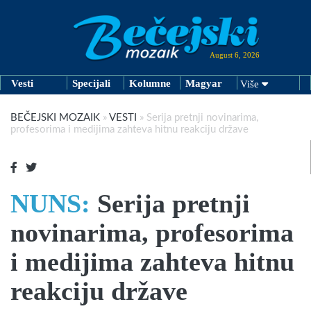
August 6, 2026
Vesti
Specijali
Kolumne
Magyar
Više
BEČEJSKI MOZAIK
»
VESTI
»
Serija pretnji novinarima,
profesorima i medijima zahteva hitnu reakciju države
NUNS:
Serija pretnji
novinarima, profesorima
i medijima zahteva hitnu
reakciju države