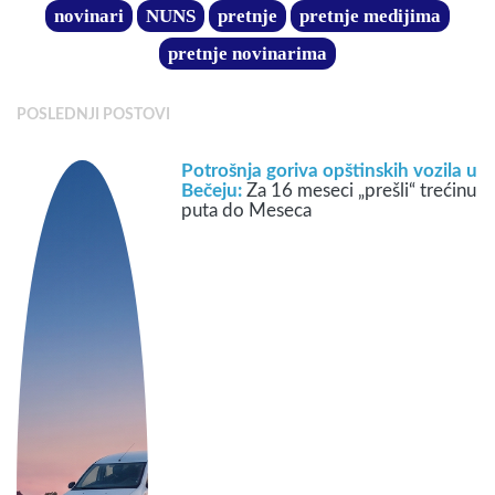
novinari
NUNS
pretnje
pretnje medijima
pretnje novinarima
POSLEDNJI POSTOVI
Potrošnja goriva opštinskih vozila u
Bečeju:
Za 16 meseci „prešli“ trećinu
puta do Meseca