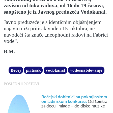
zavisno od toka radova, od 16 do 19 časova,
saopšteno je iz Javnog preduzeća Vodokanal.
Javno preduzeće je s identičnim objašnjenjem
najavio niži pritisak vode i 15. oktobra, ne
navodeći šta znače „neophodni radovi na Fabrici
vode“.
B.M.
Bečej
pritisak
vodokanal
vodosnabdevanje
POSLEDNJI POSTOVI
Bečejski dobitnici na pokrajinskom
omladinskom konkursu:
Od Centra
za decu i mlade – do disko muzike