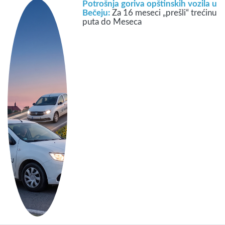
Potrošnja goriva opštinskih vozila u
Bečeju:
Za 16 meseci „prešli“ trećinu
puta do Meseca