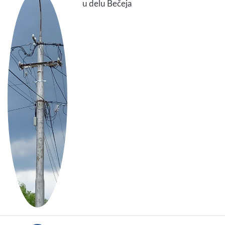
u delu Bečeja