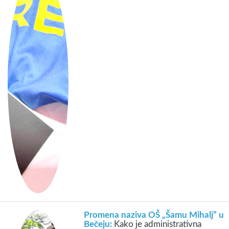
Promena naziva OŠ „Šamu Mihalj” u
Bečeju:
Kako je administrativna