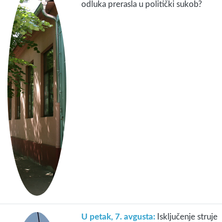
odluka prerasla u politički sukob?
U petak, 7. avgusta:
Isključenje struje