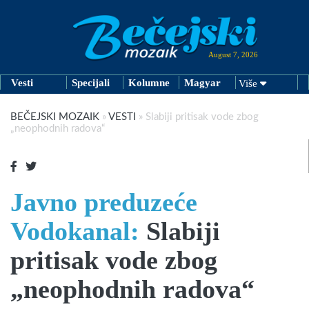
August 7, 2026
Vesti
Specijali
Kolumne
Magyar
Više
BEČEJSKI MOZAIK
»
VESTI
»
Slabiji pritisak vode zbog
„neophodnih radova“
Javno preduzeće
Vodokanal:
Slabiji
pritisak vode zbog
„neophodnih radova“