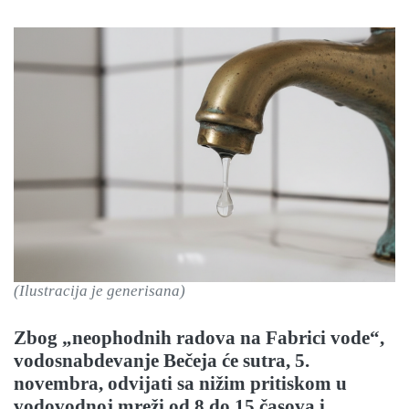
(Ilustracija je generisana)
Zbog „neophodnih radova na Fabrici vode“,
vodosnabdevanje Bečeja će sutra, 5.
novembra, odvijati sa nižim pritiskom u
vodovodnoj mreži od 8 do 15 časova i,