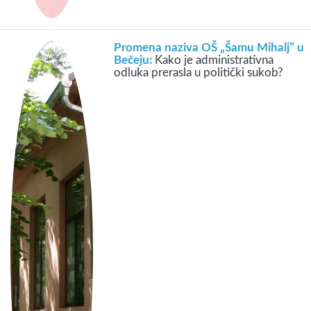
Promena naziva OŠ „Šamu Mihalj” u
Bečeju:
Kako je administrativna
odluka prerasla u politički sukob?