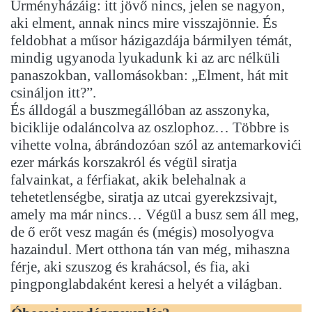
Ürményházáig: itt jövő nincs, jelen se nagyon,
aki elment, annak nincs mire visszajönnie. És
feldobhat a műsor házigazdája bármilyen témát,
mindig ugyanoda lyukadunk ki az arc nélküli
panaszokban, vallomásokban: „Elment, hát mit
csináljon itt?”.
És álldogál a buszmegállóban az asszonyka,
biciklije odaláncolva az oszlophoz… Többre is
vihette volna, ábrándozóan szól az antemarkovići
ezer márkás korszakról és végül siratja
falvainkat, a férfiakat, akik belehalnak a
tehetetlenségbe, siratja az utcai gyerekzsivajt,
amely ma már nincs… Végül a busz sem áll meg,
de ő erőt vesz magán és (mégis) mosolyogva
hazaindul. Mert otthona tán van még, mihaszna
férje, aki szuszog és krahácsol, és fia, aki
pingponglabdaként keresi a helyét a világban.