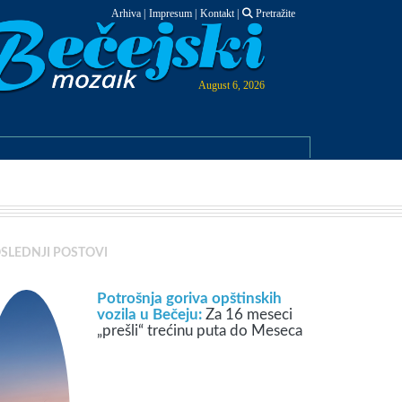
Arhiva
|
Impresum
|
Kontakt
|
Pretražite
August 6, 2026
SLEDNJI POSTOVI
Potrošnja goriva opštinskih
vozila u Bečeju:
Za 16 meseci
„prešli“ trećinu puta do Meseca