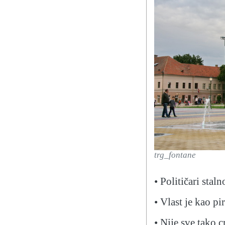
trg_fontane
• Političari stal
• Vlast je kao pi
• Nije sve tako c