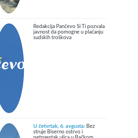
Redakcija Pančevo Si Ti pozvala
javnost da pomogne u plaćanju
sudskih troškova
U četvrtak, 6. avgusta:
Bez
struje Biserno ostrvo i
petnaestak ulica u Bačkom