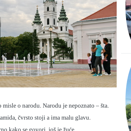
no misle o narodu. Narodu je nepoznato – šta.
ramida, čvrsto stoji a ima malu glavu.
rno kako se govori, još je žuće.