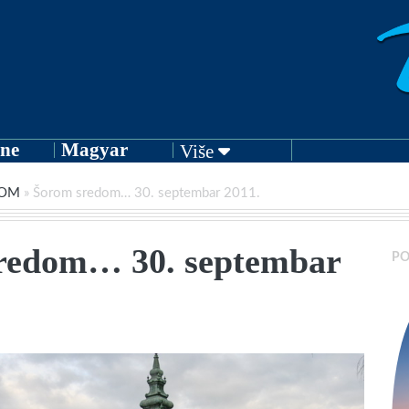
ne
Magyar
Više
DOM
»
Šorom sredom… 30. septembar 2011.
redom… 30. septembar
PO