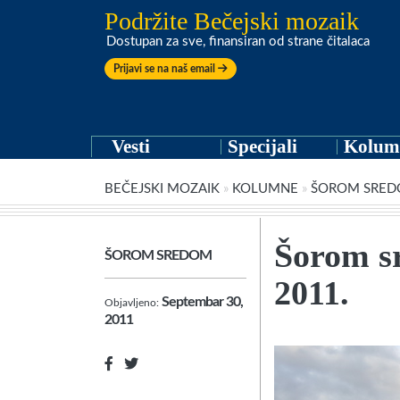
Podržite Bečejski mozaik
Dostupan za sve, finansiran od strane čitalaca
Prijavi se na naš email
Vesti
Specijali
Kolum
BEČEJSKI MOZAIK
»
KOLUMNE
»
ŠOROM SRE
Šorom s
ŠOROM SREDOM
2011.
Septembar 30,
Objavljeno:
2011