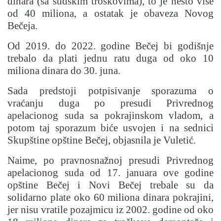
dinara (sa sudskim troškovima), to je nešto više
od 40 miliona, a ostatak je obaveza Novog
Bečeja.
Od 2019. do 2022. godine Bečej bi godišnje
trebalo da plati jednu ratu duga od oko 10
miliona dinara do 30. juna.
Sada predstoji potpisivanje sporazuma o
vraćanju duga po presudi Privrednog
apelacionog suda sa pokrajinskom vladom, a
potom taj sporazum biće usvojen i na sednici
Skupštine opštine Bečej, objasnila je Vuletić.
Naime, po pravnosnažnoj presudi Privrednog
apelacionog suda od 17. januara ove godine
opštine Bečej i Novi Bečej trebale su da
solidarno plate oko 60 miliona dinara pokrajini,
jer nisu vratile pozajmicu iz 2002. godine od oko