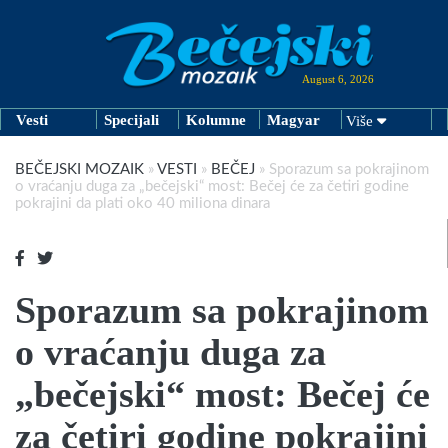
August 6, 2026
Vesti
Specijali
Kolumne
Magyar
Više
BEČEJSKI MOZAIK
»
VESTI
»
BEČEJ
»
Sporazum sa pokrajinom
o vraćanju duga za „bečejski“ most: Bečej će za četiri godine
pokrajini da plati oko 40 miliona dinara
Sporazum sa pokrajinom
o vraćanju duga za
„bečejski“ most: Bečej će
za četiri godine pokrajini