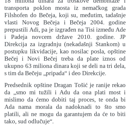
18 miliona dinara za troškove demontaže i
transporta poklon mosta iz nemačkog grada
Filshofen do Bečeja, koji su, međutim, tadašnje
vlasti Novog Bečeja i Bečeja 2004. godine
prepustili Adi, pa je izgrađen na Tisi između Ade
i Padeja novcem države 2010. godine. JP
Direkcija za izgradnju (nekadašnji Stankom) u
postupku likvidacije, kao nosilac posla, opštine
Bečej i Novi Bečej treba da plate iznos od
ukupno 63 miliona dinara koji se deli na tri dela,
s tim da Bečeju „pripada“ i deo Direkcije.
Predsednik opštine Dragan Tošić je ranije rekao
da „smo mi tužili i Adu da ona plati most i
mislimo da ćemo dobiti taj proces, te onda bi
Ada nama morala da nadoknadi to što smo
platili, ali ne mogu da garantujem da će to biti
tako, sud odlučuje“.