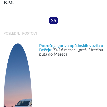
B.M.
NA
POSLEDNJI POSTOVI
Potrošnja goriva opštinskih vozila u
Bečeju:
Za 16 meseci „prešli“ trećinu
puta do Meseca