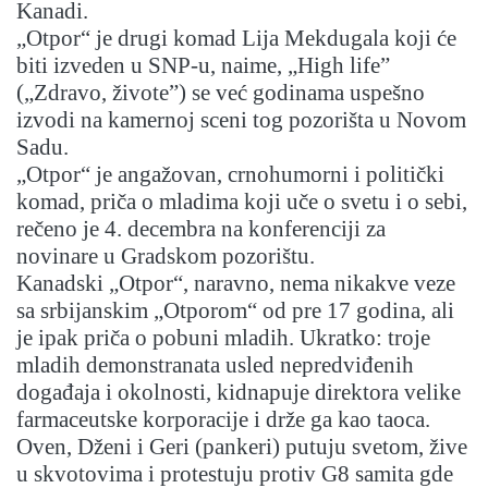
Kanadi.
„Otpor“ je drugi komad Lija Mekdugala koji će
biti izveden u SNP-u, naime, „High life”
(„Zdravo, živote”) se već godinama uspešno
izvodi na kamernoj sceni tog pozorišta u Novom
Sadu.
„Otpor“ je angažovan, crnohumorni i politički
komad, priča o mladima koji uče o svetu i o sebi,
rečeno je 4. decembra na konferenciji za
novinare u Gradskom pozorištu.
Kanadski „Otpor“, naravno, nema nikakve veze
sa srbijanskim „Otporom“ od pre 17 godina, ali
je ipak priča o pobuni mladih. Ukratko: troje
mladih demonstranata usled nepredviđenih
događaja i okolnosti, kidnapuje direktora velike
farmaceutske korporacije i drže ga kao taoca.
Oven, Dženi i Geri (pankeri) putuju svetom, žive
u skvotovima i protestuju protiv G8 samita gde