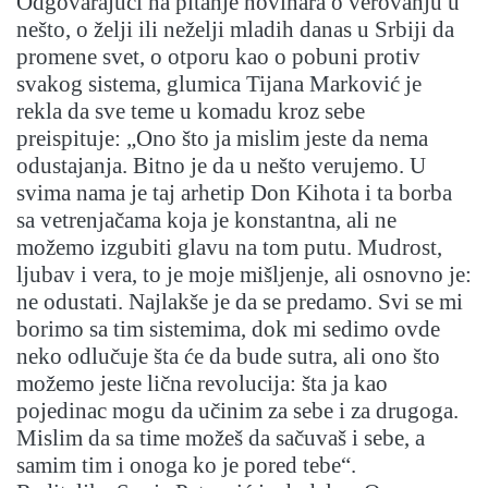
Odgovarajući na pitanje novinara o verovanju u
nešto, o želji ili neželji mladih danas u Srbiji da
promene svet, o otporu kao o pobuni protiv
svakog sistema, glumica Tijana Marković je
rekla da sve teme u komadu kroz sebe
preispituje: „Ono što ja mislim jeste da nema
odustajanja. Bitno je da u nešto verujemo. U
svima nama je taj arhetip Don Kihota i ta borba
sa vetrenjačama koja je konstantna, ali ne
možemo izgubiti glavu na tom putu. Mudrost,
ljubav i vera, to je moje mišljenje, ali osnovno je:
ne odustati. Najlakše je da se predamo. Svi se mi
borimo sa tim sistemima, dok mi sedimo ovde
neko odlučuje šta će da bude sutra, ali ono što
možemo jeste lična revolucija: šta ja kao
pojedinac mogu da učinim za sebe i za drugoga.
Mislim da sa time možeš da sačuvaš i sebe, a
samim tim i onoga ko je pored tebe“.