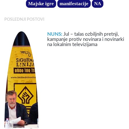
Majske igre
manifestacije
NA
POSLEDNJI POSTOVI
NUNS:
Jul – talas ozbiljnih pretnji,
kampanje protiv novinara i novinarki
na lokalnim televizijama