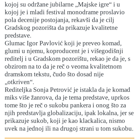
kojoj su održane jubilarne „Majske igre“ i u
kojoj je i mladi festival monodrame proslavio
pola decenije postojanja, rekavši da je cilj
Gradskog pozorišta da prikazuje kvalitetne
predstave.
Glumac Igor Pavlović koji je preveo komad,
glumi u njemu, koproducent je i višegodišnji
reditelj i u Gradskom pozorištu, rekao je da je, s
obzirom na to da je reč o veoma kvalitetnom
dramskom tekstu, čudo što dosad nije
„otkriven“.
Rediteljka Sonja Petrović je istakla da je komad
miks više žanrova, da je tema predstave, uprkos
tome što je reč o sukobu pankera i onog što za
njih predstavlja globalizaciju, ipak lokalna, jer se
prikazuje sukob, koji je kao klackalica, nismo
uvek na jednoj ili na drugoj strani u tom sukobu.