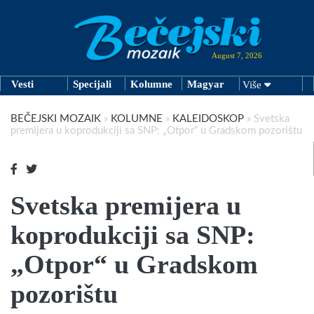
August 7, 2026
Vesti
Specijali
Kolumne
Magyar
Više
BEČEJSKI MOZAIK
»
KOLUMNE
»
KALEIDOSKOP
»
Svetska
premijera u koprodukciji sa SNP: „Otpor“ u Gradskom pozorištu
Svetska premijera u
koprodukciji sa SNP:
„Otpor“ u Gradskom
pozorištu