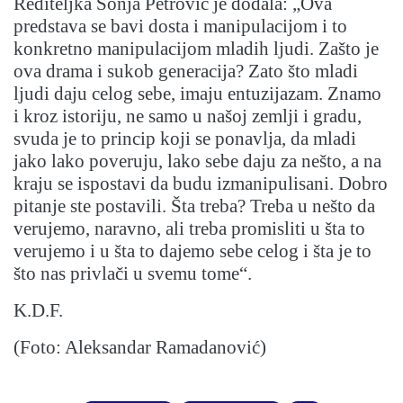
Rediteljka Sonja Petrović je dodala: „Ova
predstava se bavi dosta i manipulacijom i to
konkretno manipulacijom mladih ljudi. Zašto je
ova drama i sukob generacija? Zato što mladi
ljudi daju celog sebe, imaju entuzijazam. Znamo
i kroz istoriju, ne samo u našoj zemlji i gradu,
svuda je to princip koji se ponavlja, da mladi
jako lako poveruju, lako sebe daju za nešto, a na
kraju se ispostavi da budu izmanipulisani. Dobro
pitanje ste postavili. Šta treba? Treba u nešto da
verujemo, naravno, ali treba promisliti u šta to
verujemo i u šta to dajemo sebe celog i šta je to
što nas privlači u svemu tome“.
K.D.F.
(Foto: Aleksandar Ramadanović)