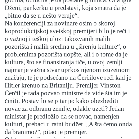
Dženi, pankerku u predstavi, koja smatra da je
„bitno da se u nešto veruje“.
Na konferenciji za novinare osim o skoroj
koprodukcijskoj svetskoj premijeri bilo je reči i
o važnoj i teškoj ulozi takozvanih malih
pozorišta i malih sredina u „širenju kulture“, o
problemima pozorišta uopšte, ali i o tome da je
kultura, što se finansiranja tiče, u ovoj zemlji
najmanje važna stvar uprkos njenom izuzetnom
značaju, te je podsećano na Čerčilove reči kad je
Hitler krenuo na Britaniju. Premijer Vinston
Čerčil je tada pozvao ministre da vide šta im je
činiti. Postavilo se pitanje: kako obezbediti
novac za odbranu zemlje, odakle uzeti? Jedan
ministar je predložio da se novac, namenjen
kulturi, prebaci u ratni budžet. „A šta ćemo onda
da branimo?”, pitao je premijer.