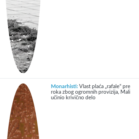
Monarhisti:
Vlast plaća „rafale“ pre
roka zbog ogromnih provizija, Mali
učinio krivično delo