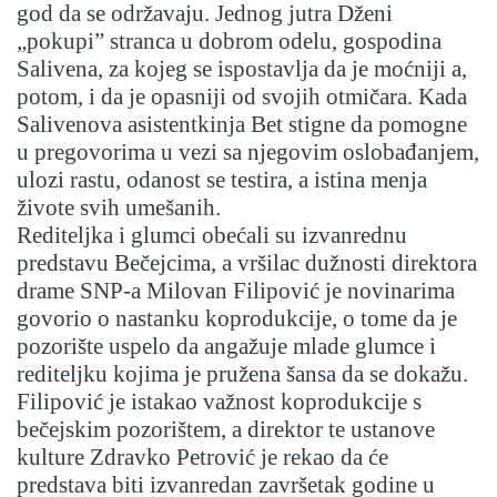
god da se održavaju. Jednog jutra Dženi
„pokupi” stranca u dobrom odelu, gospodina
Salivena, za kojeg se ispostavlja da je moćniji a,
potom, i da je opasniji od svojih otmičara. Kada
Salivenova asistentkinja Bet stigne da pomogne
u pregovorima u vezi sa njegovim oslobađanjem,
ulozi rastu, odanost se testira, a istina menja
živote svih umešanih.
Rediteljka i glumci obećali su izvanrednu
predstavu Bečejcima, a vršilac dužnosti direktora
drame SNP-a Milovan Filipović je novinarima
govorio o nastanku koprodukcije, o tome da je
pozorište uspelo da angažuje mlade glumce i
rediteljku kojima je pružena šansa da se dokažu.
Filipović je istakao važnost koprodukcije s
bečejskim pozorištem, a direktor te ustanove
kulture Zdravko Petrović je rekao da će
predstava biti izvanredan završetak godine u