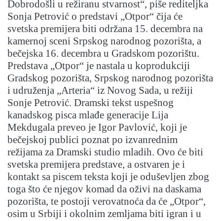
Dobrodošli u režiranu stvarnost“, piše rediteljka
Sonja Petrović o predstavi „Otpor“ čija će
svetska premijera biti održana 15. decembra na
kamernoj sceni Srpskog narodnog pozorišta, a
bečejska 16. decembra u Gradskom pozorištu.
Predstava „Otpor“ je nastala u koprodukciji
Gradskog pozorišta, Srpskog narodnog pozorišta
i udruženja „Arteria“ iz Novog Sada, u režiji
Sonje Petrović. Dramski tekst uspešnog
kanadskog pisca mlađe generacije Lija
Mekdugala preveo je Igor Pavlović, koji je
bečejskoj publici poznat po izvanrednim
režijama za Dramski studio mladih. Ovo će biti
svetska premijera predstave, a ostvaren je i
kontakt sa piscem teksta koji je oduševljen zbog
toga što će njegov komad da oživi na daskama
pozorišta, te postoji verovatnoća da će „Otpor“,
osim u Srbiji i okolnim zemljama biti igran i u