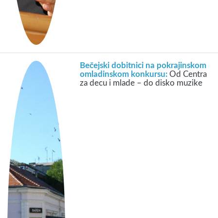
Bečejski dobitnici na pokrajinskom
omladinskom konkursu:
Od Centra
za decu i mlade – do disko muzike