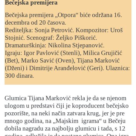
Bečejska premijera
Bečejska premijera „Otpora“ biće održana 16.
decembra od 20 časova.
Rediteljka: Sonja Petrović. Kompozitor: Uroš
Stojnić. Scenograf: Željko Piškorić.
Dramaturškinja: Nikolina Stjepanović.
Igraju: Igor Pavlović (Stenli), Milica Grujičić
(Bet), Marko Savić (Oven), Tijana Marković
(Dženi) i Dimitrije Aranđelović (Geri). Ulaznica:
300 dinara.
Glumica Tijana Marković rekla je da se njenom
ulogom u predstavi čiji je koproducent bečejsko
pozorište, na neki način zatvara krug, jer je pre
mnogo godina, na „Majskim igrama“ u Bečeju
dobila nagradu za najbolju glumicu i tada, s 12
godina, odlučila je da postane glumica. Ona igra