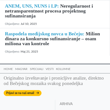
ANEM, UNS, NUNS i LP:
Neregularnost i
netransparentnost procesa projektnog
sufinansiranja
Objavljeno:
Jul 10, 2025
Raspodela medijskog novca u Bečeju:
Milion
dinara za konkursno sufinansiranje – osam
miliona van kontrole
Objavljeno:
Maj 21, 2025
HOME
MAGYAR
SPECIJALI
VESTI
KOLUMNE
Originalno izveštavanje i pronicljive analize, direktno
od Bečejskog mozaika svakog ponedeljka
Prijavi se na naš email
ARHIVA