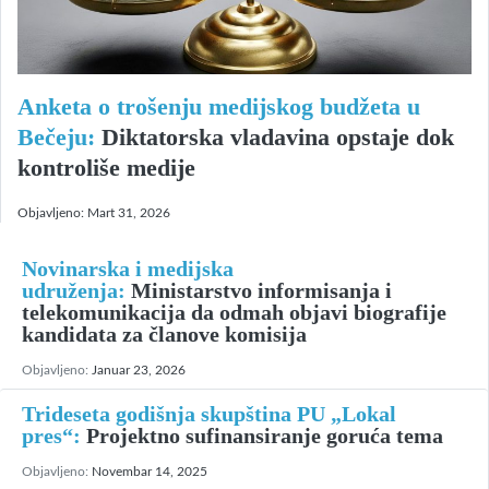
Anketa o trošenju medijskog budžeta u
Bečeju:
Diktatorska vladavina opstaje dok
kontroliše medije
Objavljeno:
Mart 31, 2026
Novinarska i medijska
udruženja:
Ministarstvo informisanja i
telekomunikacija da odmah objavi biografije
kandidata za članove komisija
Objavljeno:
Januar 23, 2026
Trideseta godišnja skupština PU „Lokal
pres“:
Projektno sufinansiranje goruća tema
Objavljeno:
Novembar 14, 2025