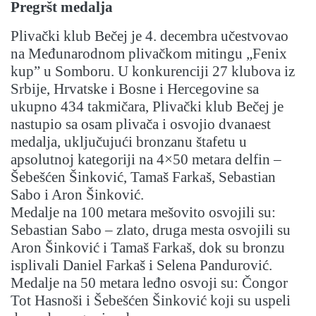
Pregršt medalja
Plivački klub Bečej je 4. decembra učestvovao
na Međunarodnom plivačkom mitingu „Fenix
kup” u Somboru. U konkurenciji 27 klubova iz
Srbije, Hrvatske i Bosne i Hercegovine sa
ukupno 434 takmičara, Plivački klub Bečej je
nastupio sa osam plivača i osvojio dvanaest
medalja, uključujući bronzanu štafetu u
apsolutnoj kategoriji na 4×50 metara delfin –
Šebešćen Šinković, Tamaš Farkaš, Sebastian
Sabo i Aron Šinković.
Medalje na 100 metara mešovito osvojili su:
Sebastian Sabo – zlato, druga mesta osvojili su
Aron Šinković i Tamaš Farkaš, dok su bronzu
isplivali Daniel Farkaš i Selena Pandurović.
Medalje na 50 metara leđno osvoji su: Čongor
Tot Hasnoši i Šebešćen Šinković koji su uspeli