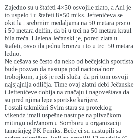
Zajedno su u štafeti 4×50 osvojile zlato, a Ani je
to uspelo i u štafeti 8×50 miks. Jeftenićeva se
okitila i srebrnim medaljama na 50 metara prsno
i 50 metara delfin, da bi u trci na 50 metara kraul
bila treća. I Jelena Ječanski je, pored zlata u
štafeti, osvojila jednu bronzu i to u trci 50 metara
leđno.
Ne dešava se često da neko od bečejskih sportista
bude pozvan da nastupa pod nacionalnom
trobojkom, a još je ređi slučaj da pri tom osvoji
najsjajnija odličja. Time ovaj zlatni debi Ječanske
i Jeftenićeve dobija na značaju i nagoveštava da
su pred njima lepe sportske karijere.
I ostali takmičari Svim stara su proteklog
vikenda imali uspešne nastupe na plivačkom
mitingu održanom u Somboru u organizaciji
tamošnjeg PK Feniks. Bečejci su nastupili sa