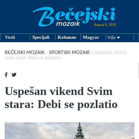
August 9, 2026
Vesti
Specijali
Kolumne
Magyar
Više
BEČEJSKI MOZAIK
»
SPORTSKI MOZAIK
»
Uspešan vikend
Svim stara: Debi se pozlatio
Uspešan vikend Svim
stara: Debi se pozlatio