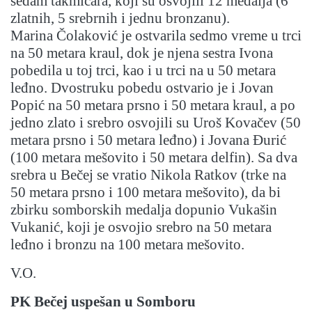
sedam takmičara, koji su osvojili 12 medalja (6
zlatnih, 5 srebrnih i jednu bronzanu).
Marina Čolaković je ostvarila sedmo vreme u trci
na 50 metara kraul, dok je njena sestra Ivona
pobedila u toj trci, kao i u trci na u 50 metara
leđno. Dvostruku pobedu ostvario je i Jovan
Popić na 50 metara prsno i 50 metara kraul, a po
jedno zlato i srebro osvojili su Uroš Kovačev (50
metara prsno i 50 metara leđno) i Jovana Đurić
(100 metara mešovito i 50 metara delfin). Sa dva
srebra u Bečej se vratio Nikola Ratkov (trke na
50 metara prsno i 100 metara mešovito), da bi
zbirku somborskih medalja dopunio Vukašin
Vukanić, koji je osvojio srebro na 50 metara
leđno i bronzu na 100 metara mešovito.
V.O.
PK Bečej uspešan u Somboru