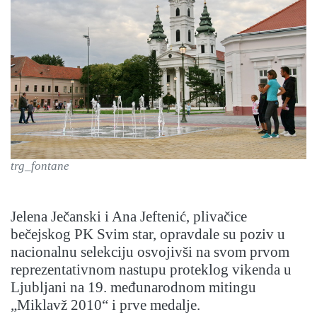
trg_fontane
Jelena Ječanski i Ana Jeftenić, plivačice
bečejskog PK Svim star, opravdale su poziv u
nacionalnu selekciju osvojivši na svom prvom
reprezentativnom nastupu proteklog vikenda u
Ljubljani na 19. međunarodnom mitingu
„Miklavž 2010“ i prve medalje.