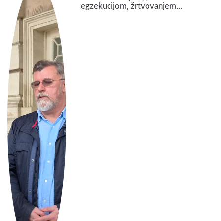
egzekucijom, žrtvovanjem…