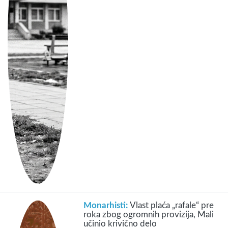
Monarhisti:
Vlast plaća „rafale“ pre
roka zbog ogromnih provizija, Mali
učinio krivično delo