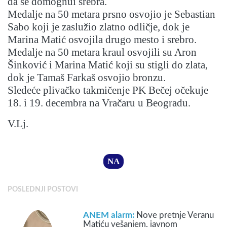
da se domognui srebra.
Medalje na 50 metara prsno osvojio je Sebastian
Sabo koji je zaslužio zlatno odličje, dok je
Marina Matić osvojila drugo mesto i srebro.
Medalje na 50 metara kraul osvojili su Aron
Šinković i Marina Matić koji su stigli do zlata,
dok je Tamaš Farkaš osvojio bronzu.
Sledeće plivačko takmičenje PK Bečej očekuje
18. i 19. decembra na Vračaru u Beogradu.
V.Lj.
NA
POSLEDNJI POSTOVI
ANEM alarm:
Nove pretnje Veranu
Matiću vešanjem, javnom