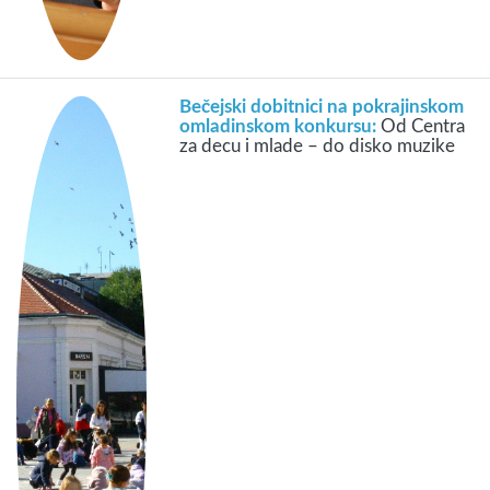
Bečejski dobitnici na pokrajinskom
omladinskom konkursu:
Od Centra
za decu i mlade – do disko muzike