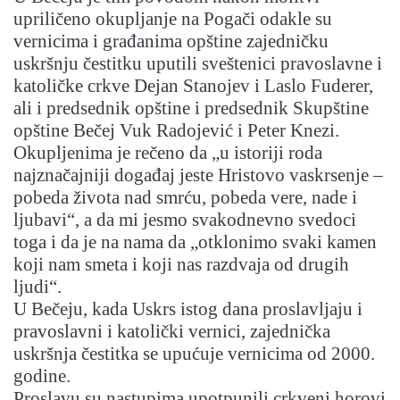
upriličeno okupljanje na Pogači odakle su
vernicima i građanima opštine zajedničku
uskršnju čestitku uputili sveštenici pravoslavne i
katoličke crkve Dejan Stanojev i Laslo Fuderer,
ali i predsednik opštine i predsednik Skupštine
opštine Bečej Vuk Radojević i Peter Knezi.
Okupljenima je rečeno da „u istoriji roda
najznačajniji događaj jeste Hristovo vaskrsenje –
pobeda života nad smrću, pobeda vere, nade i
ljubavi“, a da mi jesmo svakodnevno svedoci
toga i da je na nama da „otklonimo svaki kamen
koji nam smeta i koji nas razdvaja od drugih
ljudi“.
U Bečeju, kada Uskrs istog dana proslavljaju i
pravoslavni i katolički vernici, zajednička
uskršnja čestitka se upućuje vernicima od 2000.
godine.
Proslavu su nastupima upotpunili crkveni horovi