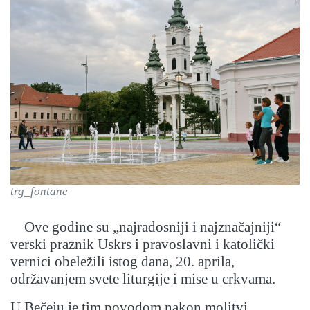
trg_fontane
Ove godine su „najradosniji i najznačajniji“
verski praznik Uskrs i pravoslavni i katolički
vernici obeležili istog dana, 20. aprila,
održavanjem svete liturgije i mise u crkvama.
U Bečeju je tim povodom nakon molitvi