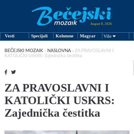
August 8, 2026
Vesti
Specijali
Kolumne
Magyar
Više
BEČEJSKI MOZAIK
»
NASLOVNA
»
ZA PRAVOSLAVNI I
KATOLIČKI USKRS: Zajednička čestitka
ZA PRAVOSLAVNI I
KATOLIČKI USKRS:
Zajednička čestitka