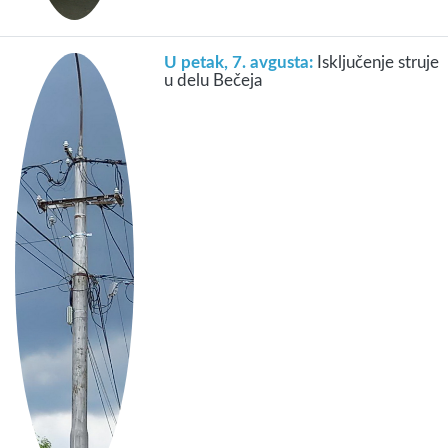
U petak, 7. avgusta:
Isključenje struje
u delu Bečeja