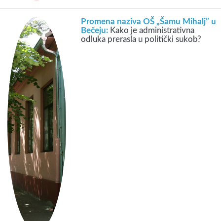
Promena naziva OŠ „Šamu Mihalj” u
Bečeju:
Kako je administrativna
odluka prerasla u politički sukob?