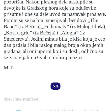
pozorišta. Nakon plesnog dela nastupile su
devojke iz Gradskog hora koje su oduševile
prisutne i one su dale uvod za nastavak proslave.
Potom su se na bini smenjivali bendovi „The
Band” (iz Bečeja),„Felhomaly” (iz Malog Iđoša),
„Kost u grlu” (iz Bečeja) i „Alogia” (iz
Smedereva). Jedini minus bila je kiša koja je ceo
dan padala i bila razlog malog broja okupljenih
građana, ali oni uporni koji su došli, odlično su
se zabavljali i uživali u dobroj muzici.
M.T.
NA
POSLEDNJI POSTOVI