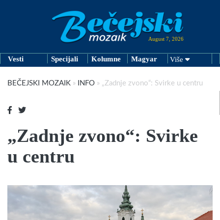
August 7, 2026
Vesti
Specijali
Kolumne
Magyar
Više
BEČEJSKI MOZAIK
»
INFO
»
„Zadnje zvono“: Svirke u centru
„Zadnje zvono“: Svirke
u centru