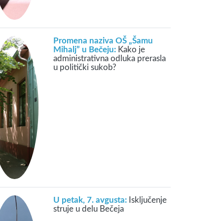
Promena naziva OŠ „Šamu
Mihalj” u Bečeju:
Kako je
administrativna odluka prerasla
u politički sukob?
U petak, 7. avgusta:
Isključenje
struje u delu Bečeja