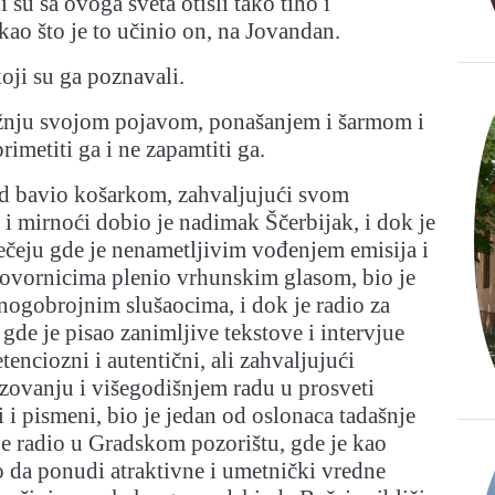
 su sa ovoga sveta otišli tako tiho i
kao što je to učinio on, na Jovandan.
ji su ga poznavali.
pažnju svojom pojavom, ponašanjem i šarmom i
primetiti ga i ne zapamtiti ga.
ad bavio košarkom, zahvaljujući svom
 i mirnoći dobio je nadimak Ščerbijak, i dok je
ečeju gde je nenametljivim vođenjem emisija i
govornicima plenio vrhunskim glasom, bio je
ogobrojnim slušaocima, i dok je radio za
gde je pisao zanimljive tekstove i intervjue
etenciozni i autentični, ali zahvaljujući
azovanju i višegodišnjem radu u prosveti
i i pismeni, bio je jedan od oslonaca tadašnje
 je radio u Gradskom pozorištu, gde je kao
 da ponudi atraktivne i umetnički vredne