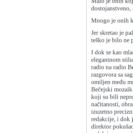
Malo je onih koji
dostojanstveno, 
Mnogo je onih ko
Jer skretao je 
teško je bilo ne 
I dok se kao ml
elegantnom stilu
radio na radio B
razgovora sa sa
omiljen među mn
Bečejski mozaik 
koji su bili nepr
načitanosti, obr
izuzetno precizn
redakcije, i dok
direktor pokušao