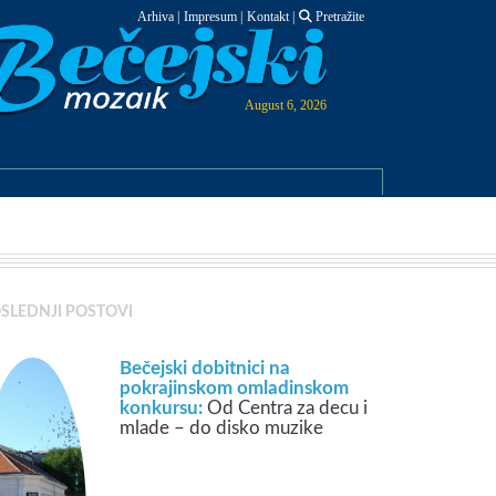
Arhiva
|
Impresum
|
Kontakt
|
Pretražite
August 6, 2026
SLEDNJI POSTOVI
Bečejski dobitnici na
pokrajinskom omladinskom
konkursu:
Od Centra za decu i
mlade – do disko muzike