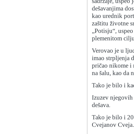
sadržaje, uspeo j
dešavanjima dos
kao urednik port
zaštitu životne s
„Potisju“, uspeo
plemenitom cilju
Verovao je u lju
imao strpljenja 
pričao nikome i 
na šalu, kao da n
Tako je bilo i ka
Izuzev njegovih 
dešava.
Tako je bilo i 2
Cvejanov Cveja.