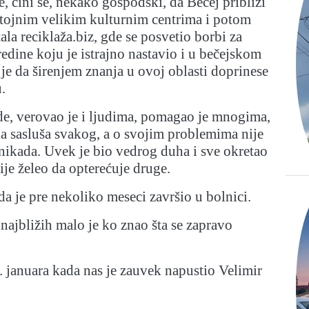
e, čini se, nekako gospodski, da Bečej približi
tojnim velikim kulturnim centrima i potom
ala reciklaža.biz, gde se posvetio
borbi za
redine koju je istrajno nastavio i u bečejskom
 je da širenjem znanja u ovoj oblasti doprinese
.
de, verovao je i ljudima, pomagao je mnogima,
da sasluša svakog, a o svojim problemima nije
nikada. Uvek je bio vedrog duha i sve okretao
ije želeo da opterećuje druge.
da je pre nekoliko meseci završio u bolnici.
najbližih malo je ko znao šta se zapravo
0. januara kada nas je zauvek napustio Velimir