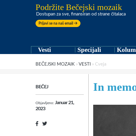
Podržite Bečejski mozaik
Dostupan za sve, finansiran od strane čitalaca
Prijavi se na naš email
Vesti
Specijali
Kolum
BEČEJSKI MOZAIK
»
VESTI
»
Cveja
In mem
BEČEJ
Januar 21,
Objavljeno:
2023