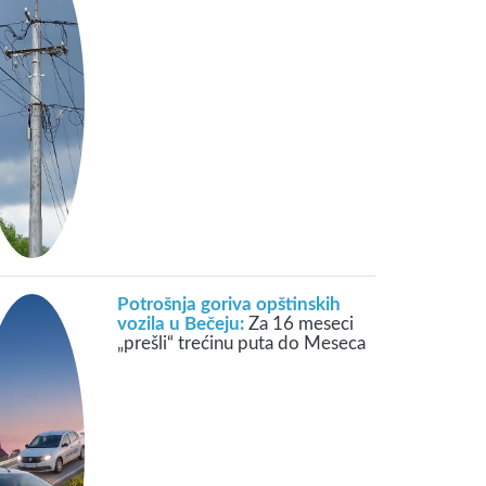
Potrošnja goriva opštinskih
vozila u Bečeju:
Za 16 meseci
„prešli“ trećinu puta do Meseca