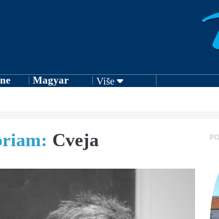
ne
Magyar
Više
oriam:
Cveja
PO